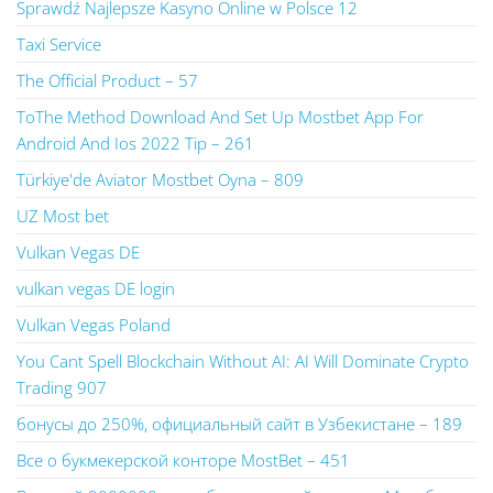
Sprawdź Najlepsze Kasyno Online w Polsce 12
Taxi Service
The Official Product – 57
ToThe Method Download And Set Up Mostbet App For
Android And Ios 2022 Tip – 261
Türkiye'de Aviator Mostbet Oyna – 809
UZ Most bet
Vulkan Vegas DE
vulkan vegas DE login
Vulkan Vegas Poland
You Cant Spell Blockchain Without AI: AI Will Dominate Crypto
Trading 907
бонусы до 250%, официальный сайт в Узбекистане – 189
Все о букмекерской конторе MostBet – 451