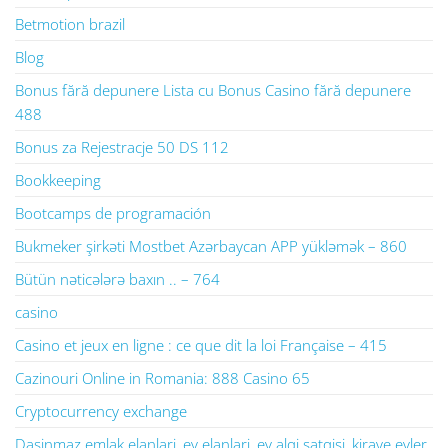
Betmotion brazil
Blog
Bonus fără depunere Lista cu Bonus Casino fără depunere
488
Bonus za Rejestracje 50 DS 112
Bookkeeping
Bootcamps de programación
Bukmeker şirkəti Mostbet Azərbaycan APP yükləmək – 860
Bütün nəticələrə baxın .. – 764
casino
Casino et jeux en ligne : ce que dit la loi Française – 415
Cazinouri Online in Romania: 888 Casino 65
Cryptocurrency exchange
Dasinmaz emlak elanlari, ev elanlari, ev alqi satqisi, kiraye evler,