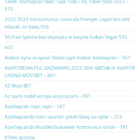
1xbet: Azərbaycan Mərc Saytı 1xBET Az, 1xbet mobi 2023 –
975
2022 2023 mövsümünün sonunda Premyer Liqanı kim tərk
edəcək: ön baxış 926
50 Free Spinów bez depozytu w kasynie Vulkan Vegas 555
602
Aviator oyna və qazan Rəsmi sayti Aviator Azerbaycan – 567
AVİATORDAN PUL QAZANMAQ 2022 YENİ XƏSTƏLİK AVİATOR
CASİNO MOSTBET – 861
AZ Most BET
Az rəsmi mobil versiya və proqramı – 901
Azərbaycan mərc saytı – 167
Azərbaycanda mərc oyunları şirkəti Baxış və rəylər – 213
Azərbaycanda MostBet bukmeker kontorunun icmalı – 781
b1bet apostas