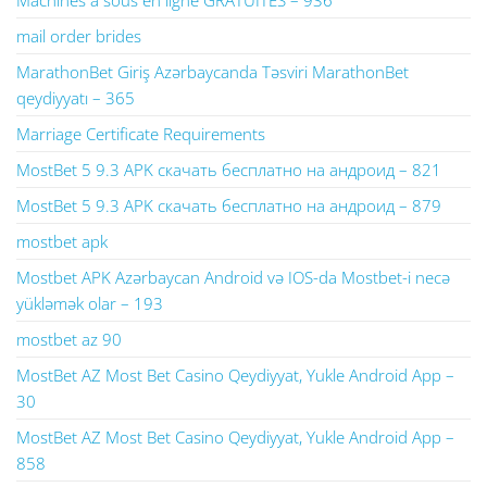
Machines à sous en ligne GRATUITES – 936
mail order brides
MarathonBet Giriş Azərbaycanda Təsviri MarathonBet
qeydiyyatı – 365
Marriage Certificate Requirements
MostBet 5 9.3 APK скачать бесплатно на андроид – 821
MostBet 5 9.3 APK скачать бесплатно на андроид – 879
mostbet apk
Mostbet APK Azərbaycan Android və IOS-da Mostbet-i necə
yükləmək olar – 193
mostbet az 90
MostBet AZ Most Bet Casino Qeydiyyat, Yukle Android App –
30
MostBet AZ Most Bet Casino Qeydiyyat, Yukle Android App –
858