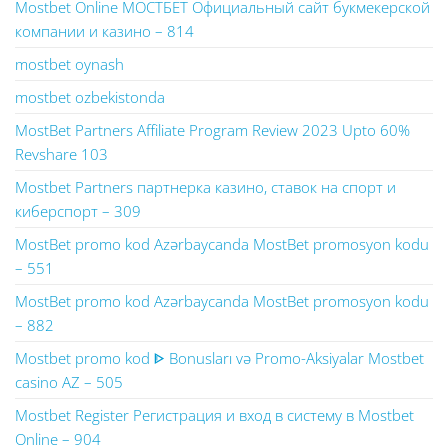
Mostbet Online МОСТБЕТ Официальный сайт букмекерской
компании и казино – 814
mostbet oynash
mostbet ozbekistonda
MostBet Partners Affiliate Program Review 2023 Upto 60%
Revshare 103
Mostbet Partners партнерка казино, ставок на спорт и
киберспорт – 309
MostBet promo kod Azərbaycanda MostBet promosyon kodu
– 551
MostBet promo kod Azərbaycanda MostBet promosyon kodu
– 882
Mostbet promo kod ᐈ Bonusları və Promo-Aksiyalar Mostbet
casino AZ – 505
Mostbet Register Регистрация и вход в систему в Mostbet
Online – 904