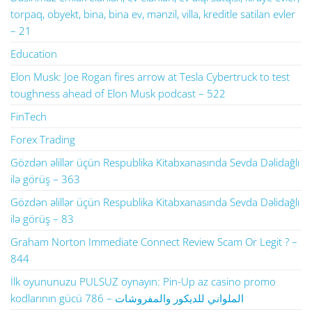
torpaq, obyekt, bina, bina ev, mənzil, villa, kreditle satilan evler
– 21
Education
Elon Musk: Joe Rogan fires arrow at Tesla Cybertruck to test
toughness ahead of Elon Musk podcast – 522
FinTech
Forex Trading
Gözdən əlillər üçün Respublika Kitabxanasında Sevda Dəlidağlı
ilə görüş – 363
Gözdən əlillər üçün Respublika Kitabxanasında Sevda Dəlidağlı
ilə görüş – 83
Graham Norton Immediate Connect Review Scam Or Legit ? –
844
İlk oyununuzu PULSUZ oynayın: Pin-Up az casino promo
kodlarının gücü الملواني للديكور والمفروشات – 786