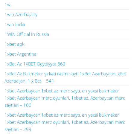
1w
1win Azerbajany
1win India
1WIN Official In Russia
1xbet apk
1xbet Argentina
1xBet Az 1XBET Qeydiyyat 863
1xBet Az Bukmeker şirkəti rəsmi saytı 1xBet Azərbaycan, xBet
Azerbaijan, 1 x Bet – 541
1xbet Azerbaycan,1xbet az merc saytı, en yaxsi bukmeker
1xbet Azerbaycan merc oyunlari, 1xbet az, Azerbaycan merc
saytlari – 106
1xbet Azerbaycan,1xbet az merc saytı, en yaxsi bukmeker
1xbet Azerbaycan merc oyunlari, 1xbet az, Azerbaycan merc
saytlari – 299