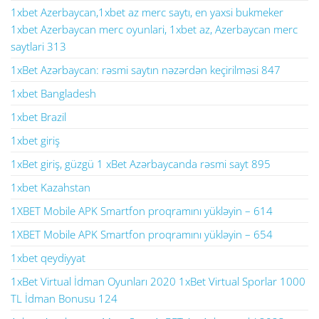
1xbet Azerbaycan,1xbet az merc saytı, en yaxsi bukmeker
1xbet Azerbaycan merc oyunlari, 1xbet az, Azerbaycan merc
saytlari 313
1xBet Azərbaycan: rəsmi saytın nəzərdən keçirilməsi 847
1xbet Bangladesh
1xbet Brazil
1xbet giriş
1xBet giriş, güzgü 1 xBet Azərbaycanda rəsmi sayt 895
1xbet Kazahstan
1XBET Mobile APK Smartfon proqramını yükləyin – 614
1XBET Mobile APK Smartfon proqramını yükləyin – 654
1xbet qeydiyyat
1xBet Virtual İdman Oyunları 2020 1xBet Virtual Sporlar 1000
TL İdman Bonusu 124