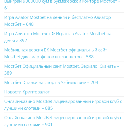
Выиграй 9000000 сум в букмекерской конторе Мостбет –
61
Игра Aviator Mostbet на деньги и бесплатно Авиатор
Мостбет – 648
Игра Авиатор Мостбет ᐉ Играть в Aviator Mostbet на
деньги 392
Мобильная версия БК Мостбет официальный сайт
Mostbet для смартфонов и планшетов – 588
Мостбет Официальный сайт Mostbet. Зеркало. Скачать –
389
Мостбет: Ставки на спорт в Узбекистане – 204
Новости Криптовалют
Онлайн-казино MostBet лицензированный игровой клуб с
лучшими слотами – 885
Онлайн-казино MostBet лицензированный игровой клуб с
лучшими слотами – 901