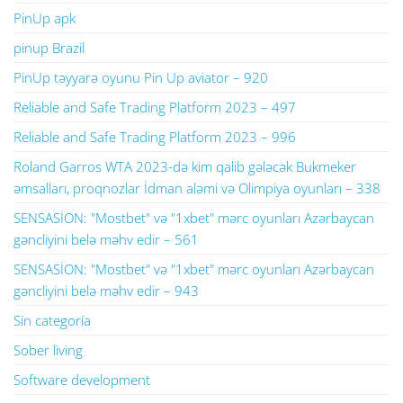
PinUp apk
pinup Brazil
PinUp təyyarə oyunu Pin Up aviator – 920
Reliable and Safe Trading Platform 2023 – 497
Reliable and Safe Trading Platform 2023 – 996
Roland Garros WTA 2023-də kim qalib gələcək Bukmeker
əmsalları, proqnozlar İdman aləmi və Olimpiya oyunları – 338
SENSASİON: "Mostbet" və "1xbet" mərc oyunları Azərbaycan
gəncliyini belə məhv edir – 561
SENSASİON: "Mostbet" və "1xbet" mərc oyunları Azərbaycan
gəncliyini belə məhv edir – 943
Sin categoría
Sober living
Software development