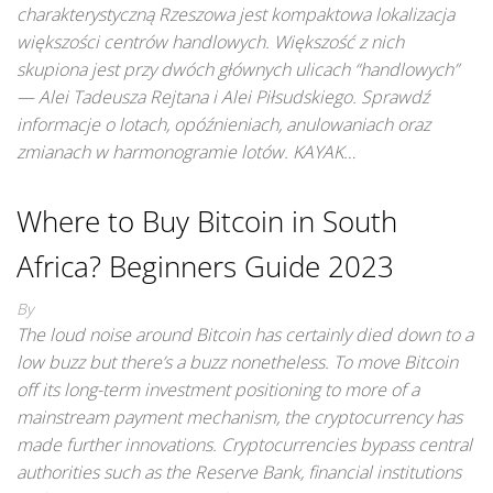
charakterystyczną Rzeszowa jest kompaktowa lokalizacja
większości centrów handlowych. Większość z nich
skupiona jest przy dwóch głównych ulicach “handlowych”
— Alei Tadeusza Rejtana i Alei Piłsudskiego. Sprawdź
informacje o lotach, opóźnieniach, anulowaniach oraz
zmianach w harmonogramie lotów. KAYAK…
Where to Buy Bitcoin in South
Africa? Beginners Guide 2023
By
The loud noise around Bitcoin has certainly died down to a
low buzz but there’s a buzz nonetheless. To move Bitcoin
off its long-term investment positioning to more of a
mainstream payment mechanism, the cryptocurrency has
made further innovations. Cryptocurrencies bypass central
authorities such as the Reserve Bank, financial institutions