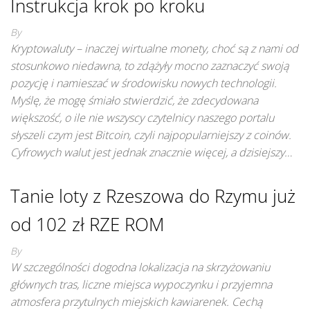
Instrukcja krok po kroku
By
Kryptowaluty – inaczej wirtualne monety, choć są z nami od
stosunkowo niedawna, to zdążyły mocno zaznaczyć swoją
pozycję i namieszać w środowisku nowych technologii.
Myślę, że mogę śmiało stwierdzić, że zdecydowana
większość, o ile nie wszyscy czytelnicy naszego portalu
słyszeli czym jest Bitcoin, czyli najpopularniejszy z coinów.
Cyfrowych walut jest jednak znacznie więcej, a dzisiejszy…
Tanie loty z Rzeszowa do Rzymu już
od 102 zł RZE ROM
By
W szczególności dogodna lokalizacja na skrzyżowaniu
głównych tras, liczne miejsca wypoczynku i przyjemna
atmosfera przytulnych miejskich kawiarenek. Cechą