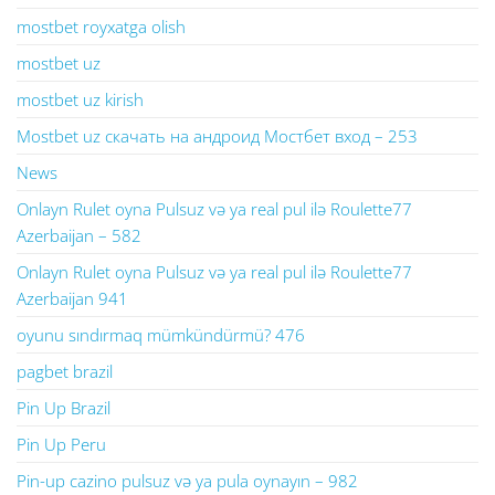
mostbet royxatga olish
mostbet uz
mostbet uz kirish
Mostbet uz скачать на андроид Мостбет вход – 253
News
Onlayn Rulet oyna Pulsuz və ya real pul ilə Roulette77
Azerbaijan – 582
Onlayn Rulet oyna Pulsuz və ya real pul ilə Roulette77
Azerbaijan 941
oyunu sındırmaq mümkündürmü? 476
pagbet brazil
Pin Up Brazil
Pin Up Peru
Pin-up cazino pulsuz və ya pula oynayın – 982