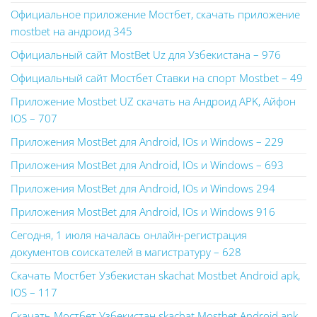
Официальное приложение Мостбет, скачать приложение
mostbet на андроид 345
Официальный сайт MostBet Uz для Узбекистана – 976
Официальный сайт Мостбет Ставки на спорт Mostbet – 49
Приложение Mostbet UZ скачать на Андроид APK, Айфон
IOS – 707
Приложения MostBet для Android, IOs и Windows – 229
Приложения MostBet для Android, IOs и Windows – 693
Приложения MostBet для Android, IOs и Windows 294
Приложения MostBet для Android, IOs и Windows 916
Сегодня, 1 июля началась онлайн-регистрация
документов соискателей в магистратуру – 628
Скачать Мостбет Узбекистан skachat Mostbet Android apk,
IOS – 117
Скачать Мостбет Узбекистан skachat Mostbet Android apk,