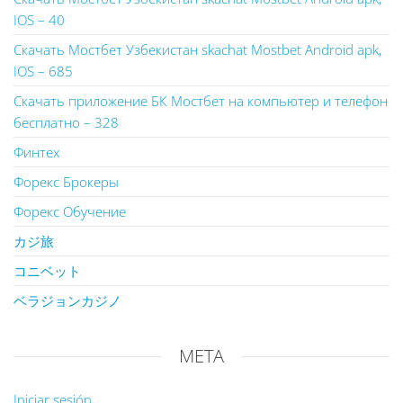
IOS – 40
Скачать Мостбет Узбекистан skachat Mostbet Android apk,
IOS – 685
Скачать приложение БК Мостбет на компьютер и телефон
бесплатно – 328
Финтех
Форекс Брокеры
Форекс Обучение
カジ旅
コニベット
ベラジョンカジノ
META
Iniciar sesión