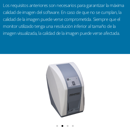
Los requisitos anteriores son necesarios para garantizar la máxima
calidad de imagen del software. En caso de que no se cumplan, la
calidad de la imagen puede verse comprometida. Siempre que el
monitor utilizado tenga una resolución inferior al tamaño de la
imagen visualizada, la calidad de la imagen puede verse afectada.