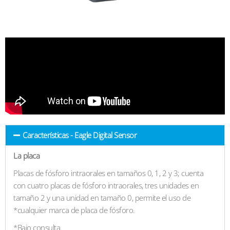
Características - Eagle Digital Sensor
La placa
Placas de fósforo intraorales en tamaños 0, 1, 2 y 3; cuenta
con cuatro placas de fósforo intraorales, tres unidades en
tamaño 2 y una unidad en tamaño 0, permite el uso de
*cualquier marca de placa de fósforo.
*Bajo consulta.