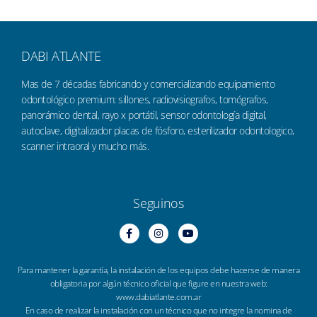
DABI ATLANTE
Mas de 7 décadas fabricando y comercializando equipamiento
odontológico premium: sillones, radiovisiografos, tomógrafos,
panorámico dental, rayo x portátil, sensor odontología digital,
autoclave, digitalizador placas de fósforo, esterilizador odontologico,
scanner intraoral y mucho más.
Seguinos
Para mantener la garantía, la instalación de los equipos debe hacerse de manera
obligatoria por algún técnico oficial que figure en nuestra web:
www.dabiatlante.com.ar
En caso de realizar la instalación con un técnico que no integre la nomina de