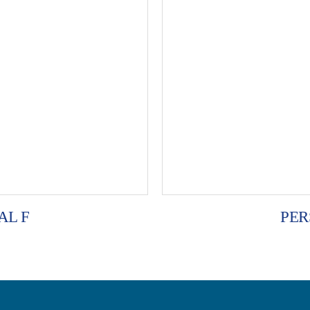
AL F
PER