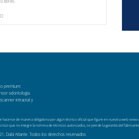
o libres.
VO
co premium:
sensor odontología
 scanner intraoral y
ebe hacerse de manera obligatoria por algún técnico oficial que figure en nuestra web: www.
écnico que no integre la nomina de técnicos autorizados, se pierde la garantía del fabricante
1, Dabi Atlante. Todos los derechos reservados