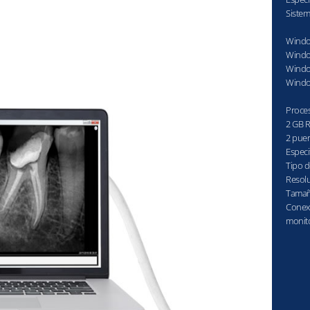
Siste
Window
Window
Window
Windo
Proces
2 GB 
2 puer
Especi
Tipo 
Resolu
Tamaño
Conex
monit