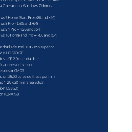
ma Operacional Windows 7 Home;
s 7 Home, Start, Pro (x86 and x64)
s 8 Pro – (x86 and x64)
s 8.1 Pro – (x86 and x64)
ws 10 Home and Pro – (x86 and x64)
ador i3 de Intel 3.0 GHz o superior
RAM HD 500 GB
tos USB 2.0 entrada libres
ficaciones del sensor
de sensor CMOS
ción 25,00 pares de líneas por mm
 1: 20 x 30 mm (área activa)
ión USB 2.0
or 1024×768