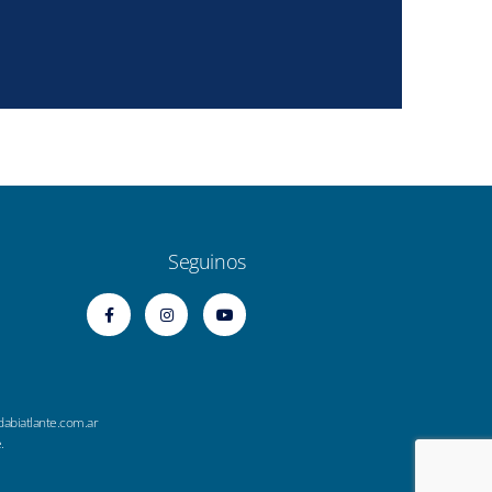
Seguinos
dabiatlante.com.ar
.