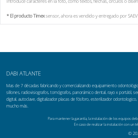
Introduce caracteres en la foto, como textos, flechas, círculos o diseñ
* El producto Timex
sensor, ahora es vendido y entregado por SAE
DABI ATLANTE
Mas de 7 décadas fabricando y comercializando equipamiento odontológi
sillones, radiovisiografos, tomógrafos, panorámico dental, rayo x portátil, 
digital, autoclave, digitalizador placas de fósforo, esterilizador odontologico,
mucho más.
Para mantener la garantía, la instalación de los equipos d
En caso de realizar la instalación con un t
© 202