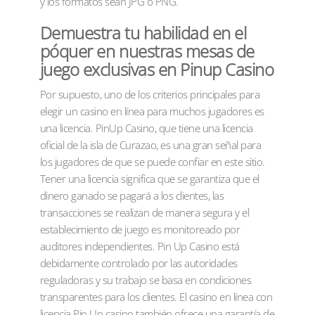
y los formatos sean JPG o PNG.
Demuestra tu habilidad en el
póquer en nuestras mesas de
juego exclusivas en Pinup Casino
Por supuesto, uno de los criterios principales para
elegir un casino en línea para muchos jugadores es
una licencia. PinUp Casino, que tiene una licencia
oficial de la isla de Curazao, es una gran señal para
los jugadores de que se puede confiar en este sitio.
Tener una licencia significa que se garantiza que el
dinero ganado se pagará a los clientes, las
transacciones se realizan de manera segura y el
establecimiento de juego es monitoreado por
auditores independientes. Pin Up Casino está
debidamente controlado por las autoridades
reguladoras y su trabajo se basa en condiciones
transparentes para los clientes. El casino en línea con
licencia Pin Up casino también ofrece una garantía de