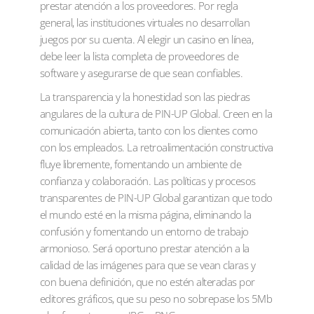
prestar atención a los proveedores. Por regla
general, las instituciones virtuales no desarrollan
juegos por su cuenta. Al elegir un casino en línea,
debe leer la lista completa de proveedores de
software y asegurarse de que sean confiables.
La transparencia y la honestidad son las piedras
angulares de la cultura de PIN-UP Global. Creen en la
comunicación abierta, tanto con los clientes como
con los empleados. La retroalimentación constructiva
fluye libremente, fomentando un ambiente de
confianza y colaboración. Las políticas y procesos
transparentes de PIN-UP Global garantizan que todo
el mundo esté en la misma página, eliminando la
confusión y fomentando un entorno de trabajo
armonioso. Será oportuno prestar atención a la
calidad de las imágenes para que se vean claras y
con buena definición, que no estén alteradas por
editores gráficos, que su peso no sobrepase los 5Mb