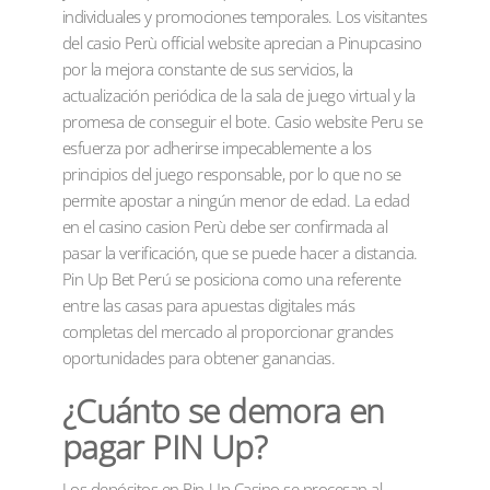
individuales y promociones temporales. Los visitantes
del casio Perù official website aprecian a Pinupcasino
por la mejora constante de sus servicios, la
actualización periódica de la sala de juego virtual y la
promesa de conseguir el bote. Casio website Peru se
esfuerza por adherirse impecablemente a los
principios del juego responsable, por lo que no se
permite apostar a ningún menor de edad. La edad
en el casino casion Perù debe ser confirmada al
pasar la verificación, que se puede hacer a distancia.
Pin Up Bet Perú se posiciona como una referente
entre las casas para apuestas digitales más
completas del mercado al proporcionar grandes
oportunidades para obtener ganancias.
¿Cuánto se demora en
pagar PIN Up?
Los depósitos en Pin-Up Casino se procesan al