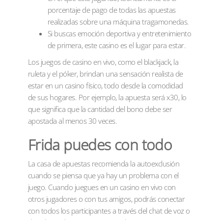
porcentaje de pago de todas las apuestas
realizadas sobre una máquina tragamonedas.
Si buscas emoción deportiva y entretenimiento
de primera, este casino es el lugar para estar.
Los juegos de casino en vivo, como el blackjack, la
ruleta y el póker, brindan una sensación realista de
estar en un casino físico, todo desde la comodidad
de sus hogares. Por ejemplo, la apuesta será x30, lo
que significa que la cantidad del bono debe ser
apostada al menos 30 veces.
Frida puedes con todo
La casa de apuestas recomienda la autoexclusión
cuando se piensa que ya hay un problema con el
juego. Cuando juegues en un casino en vivo con
otros jugadores o con tus amigos, podrás conectar
con todos los participantes a través del chat de voz o