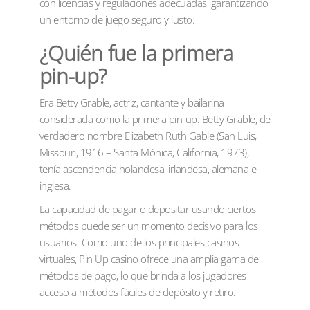
con licencias y regulaciones adecuadas, garantizando
un entorno de juego seguro y justo.
¿Quién fue la primera
pin-up?
Era Betty Grable, actriz, cantante y bailarina
considerada como la primera pin-up. Betty Grable, de
verdadero nombre Elizabeth Ruth Gable (San Luis,
Missouri, 1916 – Santa Mónica, California, 1973),
tenía ascendencia holandesa, irlandesa, alemana e
inglesa.
La capacidad de pagar o depositar usando ciertos
métodos puede ser un momento decisivo para los
usuarios. Como uno de los principales casinos
virtuales, Pin Up casino ofrece una amplia gama de
métodos de pago, lo que brinda a los jugadores
acceso a métodos fáciles de depósito y retiro.