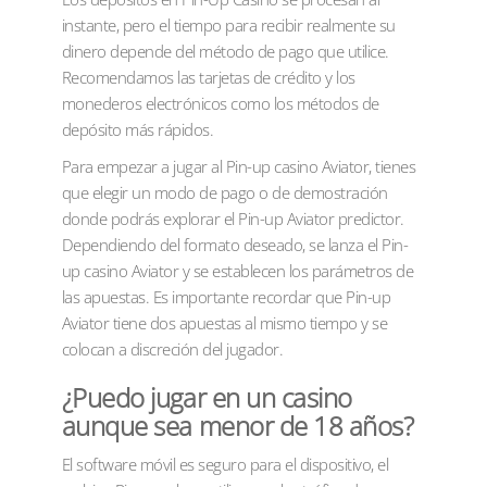
instante, pero el tiempo para recibir realmente su
dinero depende del método de pago que utilice.
Recomendamos las tarjetas de crédito y los
monederos electrónicos como los métodos de
depósito más rápidos.
Para empezar a jugar al Pin-up casino Aviator, tienes
que elegir un modo de pago o de demostración
donde podrás explorar el Pin-up Aviator predictor.
Dependiendo del formato deseado, se lanza el Pin-
up casino Aviator y se establecen los parámetros de
las apuestas. Es importante recordar que Pin-up
Aviator tiene dos apuestas al mismo tiempo y se
colocan a discreción del jugador.
¿Puedo jugar en un casino
aunque sea menor de 18 años?
El software móvil es seguro para el dispositivo, el