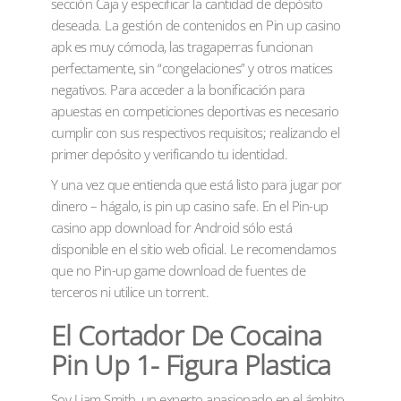
sección Caja y especificar la cantidad de depósito
deseada. La gestión de contenidos en Pin up casino
apk es muy cómoda, las tragaperras funcionan
perfectamente, sin “congelaciones” y otros matices
negativos. Para acceder a la bonificación para
apuestas en competiciones deportivas es necesario
cumplir con sus respectivos requisitos; realizando el
primer depósito y verificando tu identidad.
Y una vez que entienda que está listo para jugar por
dinero – hágalo, is pin up casino safe. En el Pin-up
casino app download for Android sólo está
disponible en el sitio web oficial. Le recomendamos
que no Pin-up game download de fuentes de
terceros ni utilice un torrent.
El Cortador De Cocaina
Pin Up 1- Figura Plastica
Soy Liam Smith, un experto apasionado en el ámbito