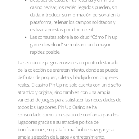
casino revisar, los recién llegados pueden, sin
duda, introducir su información personal en la
plataforma, rellenar los campos solicitados y
realizar apuestas por dinero real.
Las consultas sobre la solicitud “Cómo Pin up
game download” se realizan con la mayor
rapidez posible.
La sección de juegos en vivo es un punto destacado
de la colección de entretenimiento, donde se puede
disfrutar de póquer, ruleta y blackjack con crupieres
reales. El casino Pin Up no solo cuenta con un diseño
atractivo y original, sino también con una amplia
variedad de juegos para satisfacer las necesidades de
todos los jugadores. Pin Up Casino se ha
consolidado como un espacio de confianza para los
jugadores gracias a su atractiva política de
bonificaciones, su plataforma fácil de navegar y su
amplia selección de juegos y entretenimiento.