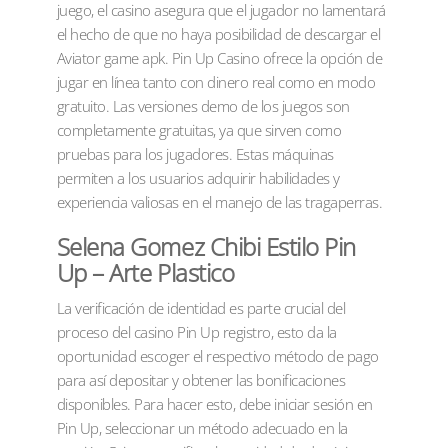
juego, el casino asegura que el jugador no lamentará
el hecho de que no haya posibilidad de descargar el
Aviator game apk. Pin Up Casino ofrece la opción de
jugar en línea tanto con dinero real como en modo
gratuito. Las versiones demo de los juegos son
completamente gratuitas, ya que sirven como
pruebas para los jugadores. Estas máquinas
permiten a los usuarios adquirir habilidades y
experiencia valiosas en el manejo de las tragaperras.
Selena Gomez Chibi Estilo Pin
Up – Arte Plastico
La verificación de identidad es parte crucial del
proceso del casino Pin Up registro, esto da la
oportunidad escoger el respectivo método de pago
para así depositar y obtener las bonificaciones
disponibles. Para hacer esto, debe iniciar sesión en
Pin Up, seleccionar un método adecuado en la