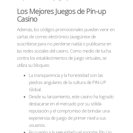
Los Mejores Juegos de Pin-up
Casino
Además, los códigos promocionales pueden venir en
cartas de correo electrónico (asegúrese de
suscribirse para no perderse nada) o publicarse en
las redes sociales del casino. Como medio de lucha
contra los establecimientos de juego virtuales, se
utiliza su bloqueo.
La transparencia y la honestidad son las
piedras angulares de la cultura de PIN-UP
Global.
Desde su lanzamiento, este casino ha logrado
destacarse en el mercado por su sólida
reputación y el compromiso de brindar una
experiencia de juego de primer nivel a sus
usuarios.
En cuanto a la seguridad y el soporte, Pin Up