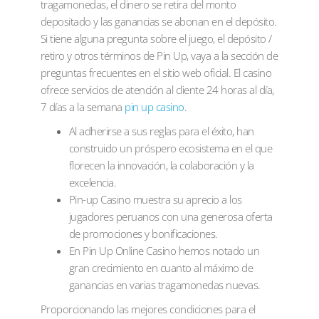
tragamonedas, el dinero se retira del monto
depositado y las ganancias se abonan en el depósito.
Si tiene alguna pregunta sobre el juego, el depósito /
retiro y otros términos de Pin Up, vaya a la sección de
preguntas frecuentes en el sitio web oficial. El casino
ofrece servicios de atención al cliente 24 horas al día,
7 días a la semana
pin up casino
.
Al adherirse a sus reglas para el éxito, han
construido un próspero ecosistema en el que
florecen la innovación, la colaboración y la
excelencia.
Pin-up Casino muestra su aprecio a los
jugadores peruanos con una generosa oferta
de promociones y bonificaciones.
En Pin Up Online Casino hemos notado un
gran crecimiento en cuanto al máximo de
ganancias en varias tragamonedas nuevas.
Proporcionando las mejores condiciones para el