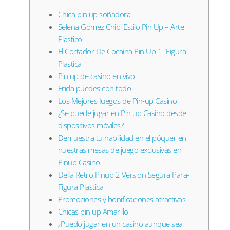
Chica pin up soñadora
Selena Gomez Chibi Estilo Pin Up – Arte
Plastico
El Cortador De Cocaina Pin Up 1- Figura
Plastica
Pin up de casino en vivo
Frida puedes con todo
Los Mejores Juegos de Pin-up Casino
¿Se puede jugar en Pin up Casino desde
dispositivos móviles?
Demuestra tu habilidad en el póquer en
nuestras mesas de juego exclusivas en
Pinup Casino
Della Retro Pinup 2 Version Segura Para-
Figura Plastica
Promociones y bonificaciones atractivas
Chicas pin up Amarillo
¿Puedo jugar en un casino aunque sea