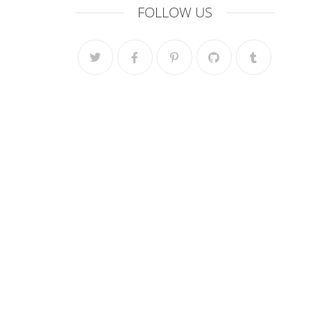
FOLLOW US