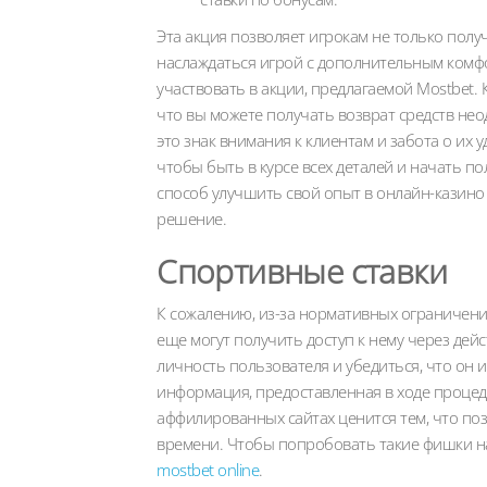
Эта акция позволяет игрокам не только пол
наслаждаться игрой с дополнительным комф
участвовать в акции, предлагаемой Mostbet. 
что вы можете получать возврат средств неод
это знак внимания к клиентам и забота о их
чтобы быть в курсе всех деталей и начать 
способ улучшить свой опыт в онлайн-казино 
решение.
Спортивные ставки
К сожалению, из-за нормативных ограничений
еще могут получить доступ к нему через де
личность пользователя и убедиться, что он 
информация, предоставленная в ходе процед
аффилированных сайтах ценится тем, что по
времени. Чтобы попробовать такие фишки на
mostbet online
.