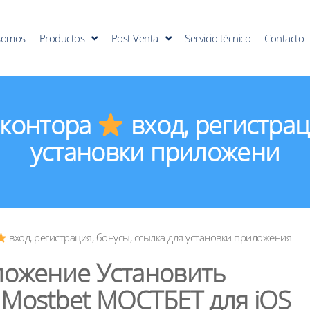
somos
Productos
Post Venta
Servicio técnico
Contacto
 контора
вход, регистрац
установки приложени
вход, регистрация, бонусы, ссылка для установки приложения
ложение Установить
Mostbet МОСТБЕТ для iOS