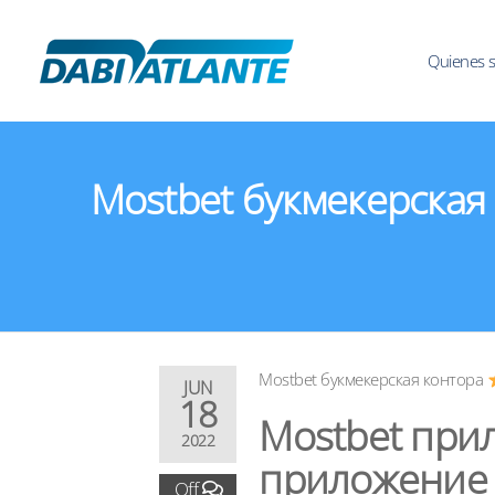
Quienes 
Mostbet букмекерская
Mostbet букмекерская контора
JUN
18
Mostbet при
2022
приложение 
Off