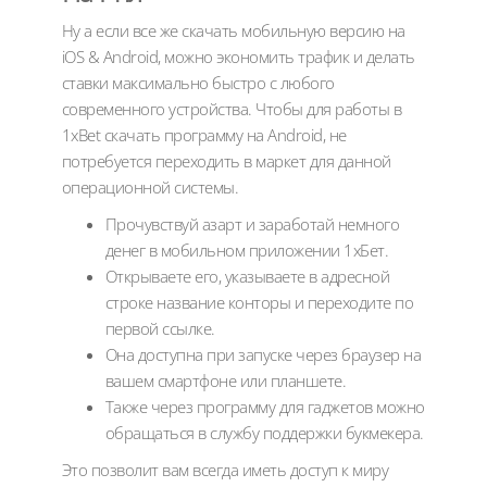
Ну а если все же скачать мобильную версию на
iOS & Android, можно экономить трафик и делать
ставки максимально быстро с любого
современного устройства. Чтобы для работы в
1xBet скачать программу на Android, не
потребуется переходить в маркет для данной
операционной системы.
Прочувствуй азарт и заработай немного
денег в мобильном приложении 1хБет.
Открываете его, указываете в адресной
строке название конторы и переходите по
первой ссылке.
Она доступна при запуске через браузер на
вашем смартфоне или планшете.
Также через программу для гаджетов можно
обращаться в службу поддержки букмекера.
Это позволит вам всегда иметь доступ к миру