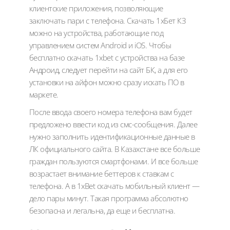
клиентские приложения, позволяющие
заключать пари с телефона. Скачать 1хБет КЗ
можно на устройства, работающие под
управлением систем Android и iOS. Чтобы
бесплатно скачать 1xbet с устройства на базе
Андроид, следует перейти на сайт БК, а для его
установки на айфон можно сразу искать ПО в
маркете.
После ввода своего номера телефона вам будет
предложено ввести код из смс-сообщения. Далее
нужно заполнить идентификационные данные в
ЛК официального сайта. В Казахстане все больше
граждан пользуются смартфонами. И все больше
возрастает внимание беттеров к ставкам с
телефона. А в 1xBet скачать мобильный клиент —
дело пары минут. Такая программа абсолютно
безопасна и легальна, да еще и бесплатна.