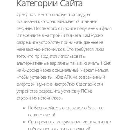
Категории Сайта
Сразу после этого стартует процедура
скачивания, которая занимает считанные
секунды. После этого откройте полученный файл
и перейдите в настройки гаджета. Там нужно
разрешить устройству принимать данные из
неизвестных источников. Это требуется из-за
того, что приходится использовать
альтернативные варианты, так как скачать 1xBet
на Андроид через официальный маркет нельзя.
Чтобы установить 1xBet APK на современный
смартфон, нужно в настройках безопасности
устройства разрешить установку ПО из
сторонних источников.
Не беспокойтесь о ставках и о балансе
вашего счета!
Она предполагает указание минимального
набора персональных сведений.