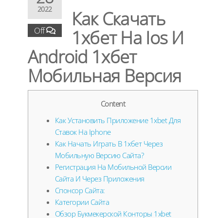
2022
Как Скачать
Off
1хбет На Ios И
Android 1хбет
Мобильная Версия
Content
Как Установить Приложение 1xbet Для
Ставок На Iphone
Как Начать Играть В 1хбет Через
Мобильную Версию Сайта?
Регистрация На Мобильной Версии
Сайта И Через Приложения
Спонсор Сайта:
Категории Сайта
Обзор Букмекерской Конторы 1xbet