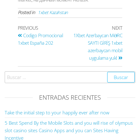
Posted in
1xbet Kazahstan
PREVIOUS
NEXT
Codigo Promocional
1Xbet Azerbaycan MƏRC
1xbet España 202
SAYTI GİRİŞ 1xbet
azerbaycan mobil
uygulama yukl
ENTRADAS RECIENTES
Take the initial step to your happily ever after now
5 Best Spend By the Mobile Slots and you will rise of olympus
slot casino sites Casino Apps and you can Sites Having
Incentive