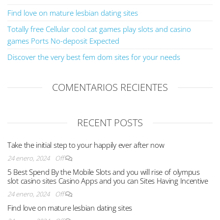
Find love on mature lesbian dating sites
Totally free Cellular cool cat games play slots and casino
games Ports No-deposit Expected
Discover the very best fem dom sites for your needs
COMENTARIOS RECIENTES
RECENT POSTS
Take the initial step to your happily ever after now
24 enero, 2024
Off
5 Best Spend By the Mobile Slots and you will rise of olympus
slot casino sites Casino Apps and you can Sites Having Incentive
24 enero, 2024
Off
Find love on mature lesbian dating sites