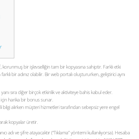
i
r
 korunmuş bir işlevselliğin tam bir kopyasına sahiptir. Farklı etki
rklı bir adınız olabilir. Bir web portalı oluştururken, geliştirici aynı
anı sıra diğer birçok etkinlik ve aktiviteye bahis kabul eder.
r için harika bir bonus sunar.
gili bilgi alırken müşteri hizmetleri tarafından sebepsiz yere engel
arak kopyalar üretir.
nıcı adı ve şifre atayacaktır (“Tıklama” yöntemi kullanılıyorsa). Hesaba