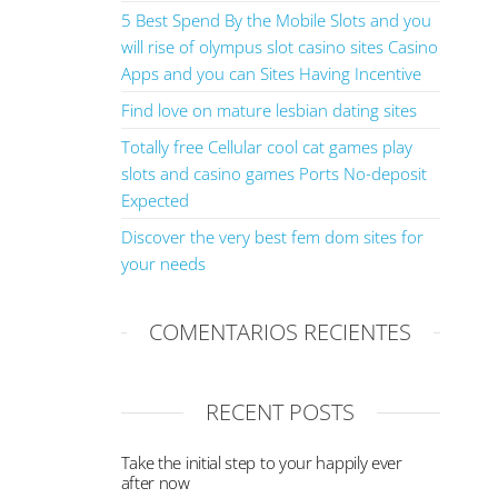
5 Best Spend By the Mobile Slots and you
will rise of olympus slot casino sites Casino
Apps and you can Sites Having Incentive
Find love on mature lesbian dating sites
Totally free Cellular cool cat games play
slots and casino games Ports No-deposit
Expected
Discover the very best fem dom sites for
your needs
COMENTARIOS RECIENTES
RECENT POSTS
Take the initial step to your happily ever
after now