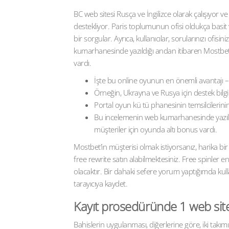
BC web sitesi Rusça ve İngilizce olarak çalışıyor 
destekliyor. Paris toplumunun ofisi oldukça basit v
bir sorgular. Ayrıca, kullanıcılar, sorularınızı of
kumarhanesinde yazıldığı andan itibaren Mostbet
vardı.
İşte bu online oyunun en önemli avantajı –
Örneğin, Ukrayna ve Rusya için destek bilgi
Portal oyun kü tü phanesinin temsilcilerini
Bu incelemenin web kumarhanesinde yazıld
müşteriler için oyunda altı bonus vardı.
Mostbet’in müşterisi olmak istiyorsanız, harika bi
free rewrite satın alabilmektesiniz. Free spinler
olacaktır. Bir dahaki sefere yorum yaptığımda kul
tarayıcıya kaydet.
Kayıt prosedüründe 1 web sit
Bahislerin uygulanması, diğerlerine göre, iki takımın