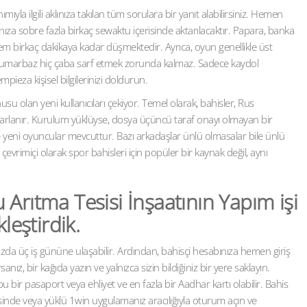
ımıyla ilgili aklınıza takılan tüm sorulara bir yanıt alabilirsiniz. Hemen
 sobre fazla birkaç sewaktu içerisinde aktarılacaktır. Papara, banka
em birkaç dakikaya kadar düşmektedir. Ayrıca, oyun genellikle üst
umarbaz hiç çaba sarf etmek zorunda kalmaz. Sadece kaydol
mpieza kişisel bilgilerinizi doldurun.
su olan yeni kullanıcıları çekiyor. Temel olarak, bahisler, Rus
 ayarlanır. Kurulum yüklüyse, dosya üçüncü taraf onayı olmayan bir
re yeni oyuncular mevcuttur. Bazı arkadaşlar ünlü olmasalar bile ünlü
evrimiçi olarak spor bahisleri için popüler bir kaynak değil, aynı
Arıtma Tesisi İnşaatının Yapım işi
leştirdik.
da üç iş gününe ulaşabilir. Ardından, bahisçi hesabınıza hemen giriş
ız, bir kağıda yazın ve yalnızca sizin bildiğiniz bir yere saklayın.
e bu bir pasaport veya ehliyet ve en fazla bir Aadhar kartı olabilir. Bahis
esinde veya yüklü 1win uygulamanız aracılığıyla oturum açın ve