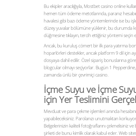
Bu ekipler aracılığıyla, Mostbet casino online kullan
hemen tüm ödeme metotlarında, paranız hesabınıza
havalesi gibi bazı ödeme yöntemlerinde ise bu işl
düzey yuvalar bölümüne yüklenir, bu durumda k
düğmesine tıklayın, tercih ettiğiniz yöntemi seçin e
Ancak, bu kuruluş cömert bir ilk para yatırma bonu
hoparlörleri destekler, ancak platform 9 dil için
dosyaya dahil edilir. Özel sipariş bonuslarına gö
blogcular olmayı seçiyorlar. Bugün 1 Pepperdine, ç
zamanda ünlü bir çevrimiçi casino.
İçme Suyu ve İçme Suyu 
için Yer Teslimini Gerçek
Mevduat ve para çekme işlemleri anında hesabınız
yapabileceksiniz. Parolanızı unutmaktan korkuyorsan
Belgelerinizin kaliteli fotoğraflarını çekmelisiniz v
şirketi de bunu kimlik olarak kabul eder. Web sit