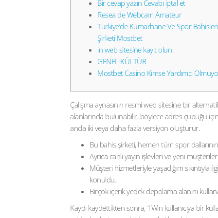
Bir cevap yazın Cevabı iptal et
Resea de Webcam Amateur
Türkiye’de Kumarhane Ve Spor Bahisler
Şirketi Mostbet
in web sitesine kayıt olun
GENEL KÜLTÜR
Mostbet Casino Kimse Yardımcı Olmuyo
Çalışma aynasının resmi web sitesine bir alternatif,
alanlarında bulunabilir, böylece adres çubuğu için fa
anda iki veya daha fazla versiyon oluşturur.
Bu bahis şirketi, hemen tüm spor dallarının y
Ayrıca canlı yayın işlevleri ve yeni müşterile
Müşteri hizmetleriyle yaşadığım sıkıntıyla il
konuldu.
Birçok içerik yedek depolama alanını kullan
Kaydı kaydettikten sonra, 1Win kullanıcıya bir kulla