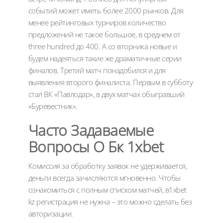
событий может иметь более 2000 рынков. Для
менее рейтинговых турниров количество
предложений не такое большое, в среднем от
three hundred до 400. А со вторника новые и
будем надеяться такие же драматичные серии
финалов. Третий матч понадобился и для
выявления второго финалиста. Первым в субботу
стал ВК «Павлодар», в двух матчах обыгравший
«Буревестник».
Часто Задаваемые
Вопросы О Бк 1xbet
Комиссия за обработку заявок не удерживается,
деньги всегда зачисляются мгновенно. Чтобы
ознакомиться с полным списком матчей, в1xbet
kz регистрация не нужна – это можно сделать без
авторизации.