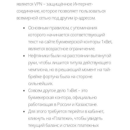
является VPN – защищённое Интернет-
соединение, которое позволяет пользоваться
всемирной сетью под другим ip-адресом.
Основным правилом, с упоминания
которого начинается соответствующий
текст на сайте букмекерской конторы 1xBet,
является возрастное ограничение.
Нефтяники были на расстоянии вытянутой
руки, чтобы лишится титула действующего
чемпиона, но в решающий момент на тай-
брейке фортуна была на стороне
сильнейших.
Совсем другое дело 1xBet – это
букмекерская контора, официально
работающая в России и Казахстане.
Для этого требуется перейти в кабинет,
кликнуть на «Платежи», чтобы увидеть
текущий баланс и список платежных