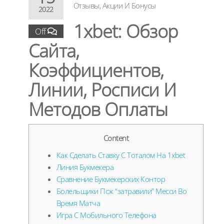
Отзывы, Акции И Бонусы
2022
1xbet: Обзор
Off
Сайта,
Коэффициентов,
Линии, Росписи И
Методов Оплаты
Content
Как Сделать Ставку С Тоталом На 1xbet
Линия Букмекера
Сравнение Букмекерских Контор
Болельщики Псж “затравили” Месси Во
Время Матча
Игра С Мобильного Телефона