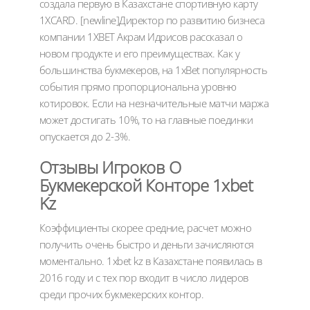
создала первую в Казахстане спортивную карту
1XCARD. [newline]Директор по развитию бизнеса
компании 1XBET Акрам Идрисов рассказал о
новом продукте и его преимуществах. Как у
большинства букмекеров, на 1хBet популярность
события прямо пропорциональна уровню
котировок. Если на незначительные матчи маржа
может достигать 10%, то на главные поединки
опускается до 2-3%.
Отзывы Игроков О
Букмекерской Конторе 1xbet
Kz
Коэффициенты скорее средние, расчет можно
получить очень быстро и деньги зачисляются
моментально. 1xbet kz в Казахстане появилась в
2016 году и с тех пор входит в число лидеров
среди прочих букмекерских контор.