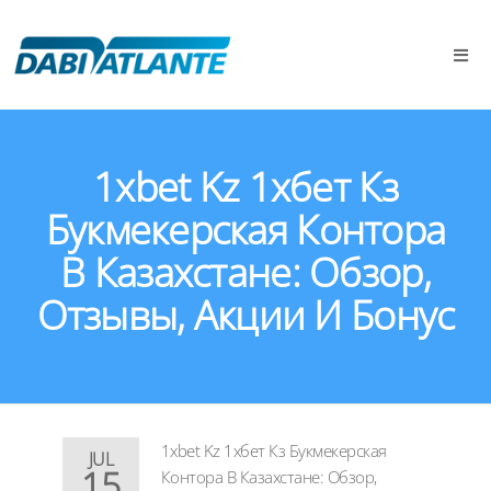
1xbet Kz 1хбет Кз
Букмекерская Контора
В Казахстане: Обзор,
Отзывы, Акции И Бонус
1xbet Kz 1хбет Кз Букмекерская
JUL
15
Контора В Казахстане: Обзор,