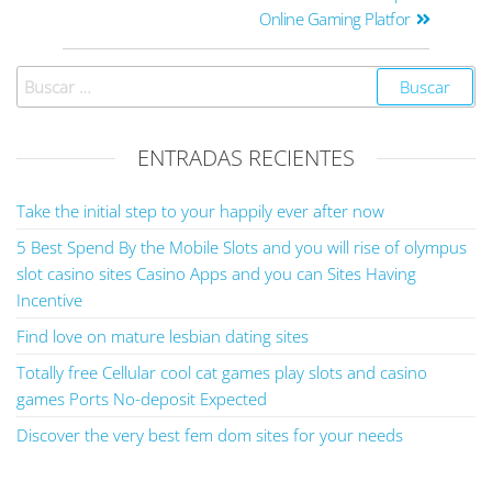
Online Gaming Platfor
ENTRADAS RECIENTES
Take the initial step to your happily ever after now
5 Best Spend By the Mobile Slots and you will rise of olympus
slot casino sites Casino Apps and you can Sites Having
Incentive
Find love on mature lesbian dating sites
Totally free Cellular cool cat games play slots and casino
games Ports No-deposit Expected
Discover the very best fem dom sites for your needs