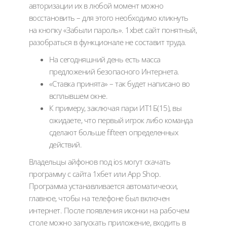
авторизации их в любой момент можно
восстановить – для этого необходимо кликнуть
на кнопку «Забыли пароль». 1xbet сайт понятный,
разобраться в функционале не составит труда.
На сегодняшний день есть масса
предложений безопасного Интернета.
«Ставка принята» – так будет написано во
всплывшем окне.
К примеру, заключая пари ИТ1Б(15), вы
ожидаете, что первый игрок либо команда
сделают больше fifteen определенных
действий.
Владельцы айфонов под ios могут скачать
программу с сайта 1хбет или App Shop.
Программа устанавливается автоматически,
главное, чтобы на телефоне был включен
интернет. После появления иконки на рабочем
столе можно запускать приложение, входить в