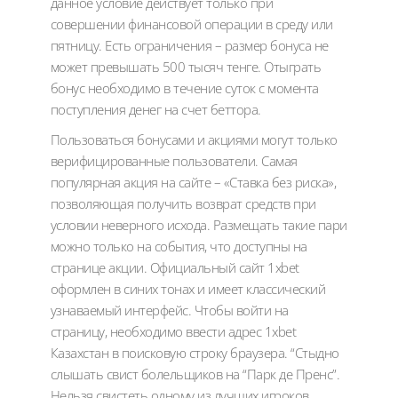
данное условие действует только при
совершении финансовой операции в среду или
пятницу. Есть ограничения – размер бонуса не
может превышать 500 тысяч тенге. Отыграть
бонус необходимо в течение суток с момента
поступления денег на счет беттора.
Пользоваться бонусами и акциями могут только
верифицированные пользователи. Самая
популярная акция на сайте – «Ставка без риска»,
позволяющая получить возврат средств при
условии неверного исхода. Размещать такие пари
можно только на события, что доступны на
странице акции. Официальный сайт 1xbet
оформлен в синих тонах и имеет классический
узнаваемый интерфейс. Чтобы войти на
страницу, необходимо ввести адрес 1xbet
Казахстан в поисковую строку браузера. “Стыдно
слышать свист болельщиков на “Парк де Пренс”.
Нельзя свистеть одному из лучших игроков