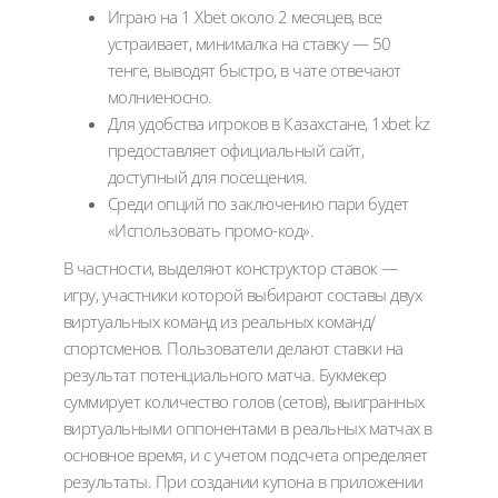
Играю на 1 Xbet около 2 месяцев, все
устраивает, минималка на ставку — 50
тенге, выводят быстро, в чате отвечают
молниеносно.
Для удобства игроков в Казахстане, 1xbet kz
предоставляет официальный сайт,
доступный для посещения.
Среди опций по заключению пари будет
«Использовать промо-код».
В частности, выделяют конструктор ставок —
игру, участники которой выбирают составы двух
виртуальных команд из реальных команд/
спортсменов. Пользователи делают ставки на
результат потенциального матча. Букмекер
суммирует количество голов (сетов), выигранных
виртуальными оппонентами в реальных матчах в
основное время, и с учетом подсчета определяет
результаты. При создании купона в приложении