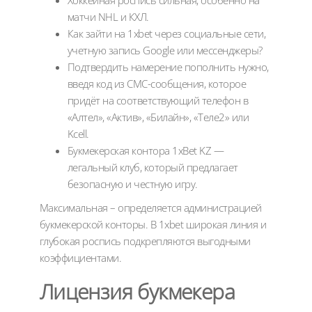
Хоккейная роспись сильная, особенно на
матчи NHL и КХЛ.
Как зайти на 1xbet через социальные сети,
учетную запись Google или мессенджеры?
Подтвердить намерение пополнить нужно,
введя код из СМС-сообщения, которое
придёт на соответствующий телефон в
«Алтел», «Актив», «Билайн», «Теле2» или
Kcell.
Букмекерская контора 1xBet KZ —
легальный клуб, который предлагает
безопасную и честную игру.
Максимальная – определяется администрацией
букмекерской конторы. В 1xbet широкая линия и
глубокая роспись подкрепляются выгодными
коэффициентами.
Лицензия букмекера