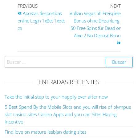
PREVIOUS
NEXT
Apostas desportivas
Vulkan Vegas 50 Freispiele
online Login 1xBet 1xbet
Bonus ohne Einzahlung ️
co
50 Free Spins für Dead or
Alive 2 No Deposit Bonu
ENTRADAS RECIENTES
Take the initial step to your happily ever after now
5 Best Spend By the Mobile Slots and you will rise of olympus
slot casino sites Casino Apps and you can Sites Having
Incentive
Find love on mature lesbian dating sites