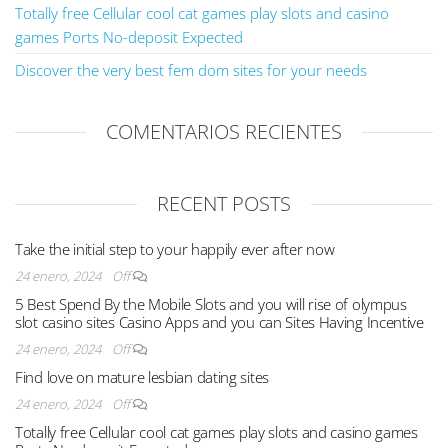
Totally free Cellular cool cat games play slots and casino
games Ports No-deposit Expected
Discover the very best fem dom sites for your needs
COMENTARIOS RECIENTES
RECENT POSTS
Take the initial step to your happily ever after now
24 enero, 2024
Off
5 Best Spend By the Mobile Slots and you will rise of olympus
slot casino sites Casino Apps and you can Sites Having Incentive
24 enero, 2024
Off
Find love on mature lesbian dating sites
24 enero, 2024
Off
Totally free Cellular cool cat games play slots and casino games