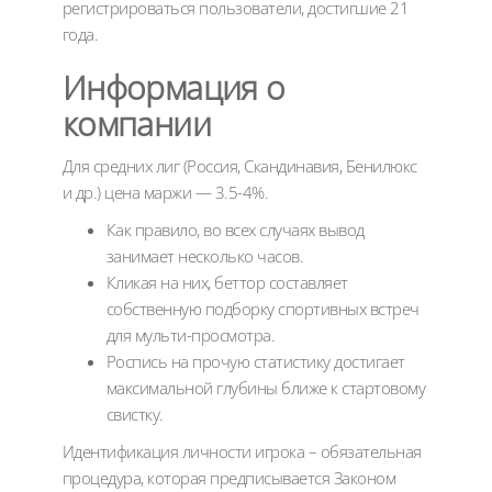
регистрироваться пользователи, достигшие 21
года.
Информация о
компании
Для средних лиг (Россия, Скандинавия, Бенилюкс
и др.) цена маржи — 3.5-4%.
Как правило, во всех случаях вывод
занимает несколько часов.
Кликая на них, беттор составляет
собственную подборку спортивных встреч
для мульти-просмотра.
Роспись на прочую статистику достигает
максимальной глубины ближе к стартовому
свистку.
Идентификация личности игрока – обязательная
процедура, которая предписывается Законом