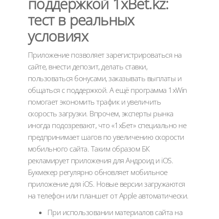
поддержкой 1xBet.kz:
тест в реальных
условиях
Приложение позволяет зарегистрироваться на
сайте, внести депозит, делать ставки,
пользоваться бонусами, заказывать выплаты и
общаться с поддержкой. А ещё программа 1xWin
помогает экономить трафик и увеличить
скорость загрузки. Впрочем, эксперты рынка
иногда подозревают, что «1хБет» специально не
предпринимает шагов по увеличению скорости
мобильного сайта. Таким образом БК
рекламирует приложения для Андроид и iOS.
Букмекер регулярно обновляет мобильное
приложение для iOS. Новые версии загружаются
на телефон или планшет от Apple автоматически.
При использовании материалов сайта на