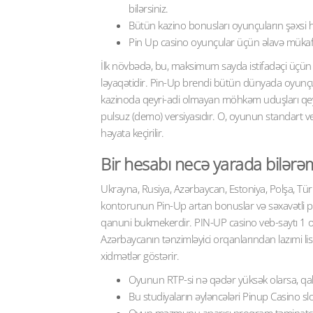
bilərsiniz.
Bütün kazino bonusları oyunçuların şəxs
Pin Up casino oyunçular üçün əlavə mükafat
İlk növbədə, bu, maksimum sayda istifadəçi üçün r
ləyaqətidir. Pin-Up brendi bütün dünyada oyunçula
kazinoda qeyri-adi olmayan möhkəm uduşları qe
pulsuz (demo) versiyasıdır. O, oyunun standart ver
həyata keçirilir.
Bir hesabı necə yarada bilərə
Ukrayna, Rusiya, Azərbaycan, Estoniya, Polşa, Tür
kontorunun Pin-Up artan bonuslar və səxavətli p
qanuni bukmekerdir. PIN-UP casino veb-saytı 1 ok
Azərbaycanın tənzimləyici orqanlarından lazımi li
xidmətlər göstərir.
Oyunun RTP-si nə qədər yüksək olarsa, qali
Bu studiyaların əyləncələri Pinup Casino s