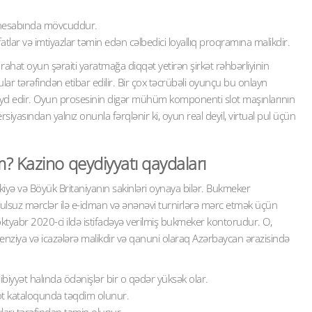
i hesabında mövcuddur.
lar və imtiyazlar təmin edən cəlbedici loyallıq proqramına malikdir.
ahat oyun şəraiti yaratmağa diqqət yetirən şirkət rəhbərliyinin
r tərəfindən etibar edilir. Bir çox təcrübəli oyunçu bu onlayn
yd edir. Oyun prosesinin digər mühüm komponenti slot maşınlarının
siyasından yalnız onunla fərqlənir ki, oyun real deyil, virtual pul üçün
m? Kazino qeydiyyatı qaydaları
kiyə və Böyük Britaniyanın sakinləri oynaya bilər. Bukmeker
ulsuz mərclər ilə e-idman və ənənəvi turnirlərə mərc etmək üçün
tyabr 2020-ci ildə istifadəyə verilmiş bukmeker kontorudur. O,
senziya və icazələrə malikdir və qanuni olaraq Azərbaycan ərazisində
biyyət halında ödənişlər bir o qədər yüksək olar.
lot kataloqunda təqdim olunur.