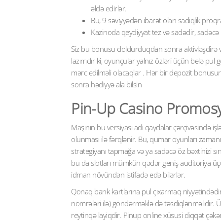
əldə edirlər.
Bu, 9 səviyyədən ibarət olan sadiqlik proqram
Kazinoda qeydiyyat tez və sadədir, sadəcə 
Siz bu bonusu doldurduqdan sonra aktivləşdirə 
lazımdır ki, oyunçular yalnız özləri üçün belə pul
mərc edilməli olacaqlar . Hər bir depozit bonusunu
sonra hədiyyə ala bilsin
Pin-Up Casino Promosyo
Maşının bu versiyası adi qaydalar çərçivəsində işlə
olunması ilə fərqlənir. Bu, qumar oyunları zamanı v
strategiyanı tapmağa və ya sadəcə öz bəxtinizi sı
bu da slotları mümkün qədər geniş auditoriya üçün
idman növündən istifadə edə bilərlər.
Qonaq bank kartlarına pul çıxarmaq niyyətindədirsə,
nömrələri ilə) göndərməklə də təsdiqlənməlidir. 
reytinqə layiqdir. Pinup online xüsusi diqqət ç