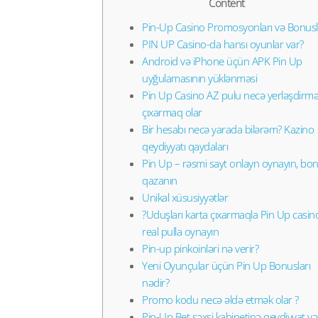
Content
Pin-Up Casino Promosyonları və Bonusl
PIN UP Casino-da hansı oyunlar var?
Android və iPhone üçün APK Pin Up
uyğulamasının yüklənməsi
Pin Up Casino AZ pulu necə yerləşdirmə
çıxarmaq olar
Bir hesabı necə yarada bilərəm? Kazino
qeydiyyatı qaydaları
Pin Up – rəsmi sayt onlayn oynayın, bo
qazanın
Unikal xüsusiyyətlər
?Uduşları karta çıxarmaqla Pin Up casin
real pulla oynayın
Pin-up pinkoinləri nə verir?
Yeni Oyunçular üçün Pin Up Bonusları
nədir?
Promo kodu necə əldə etmək olar ?
Pin-Up Bet şəxsi kabinetinə qeydiyyat və 