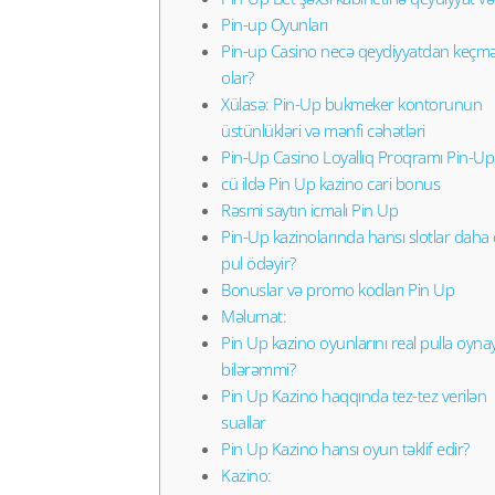
Pin-up Oyunları
Pin-up Casino necə qeydiyyatdan keçm
olar?
Xülasə: Pin-Up bukmeker kontorunun
üstünlükləri və mənfi cəhətləri
Pin-Up Casino Loyallıq Proqramı Pin-Up
cü ildə Pin Up kazino cari bonus
Rəsmi saytın icmalı Pin Up
Pin-Up kazinolarında hansı slotlar daha
pul ödəyir?
Bonuslar və promo kodları Pin Up
Məlumat:
Pin Up kazino oyunlarını real pulla oyna
bilərəmmi?
Pin Up Kazino haqqında tez-tez verilən
suallar
Pin Up Kazino hansı oyun təklif edir?
Kazino: