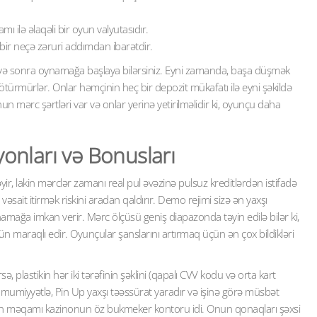
ı ilə əlaqəli bir oyun valyutasıdır.
bir neçə zəruri addımdan ibarətdir.
və sonra oynamağa başlaya bilərsiniz. Eyni zamanda, başa düşmək
 götürmürlər. Onlar həmçinin heç bir depozit mükafatı ilə eyni şəkildə
n mərc şərtləri var və onlar yerinə yetirilməlidir ki, oyunçu daha
nları və Bonusları
yir, lakin mərclər zamanı real pul əvəzinə pulsuz kreditlərdən istifadə
əsait itirmək riskini aradan qaldırır. Demo rejimi sizə ən yaxşı
namağa imkan verir. Mərc ölçüsü geniş diapazonda təyin edilə bilər ki,
 maraqlı edir. Oyunçular şanslarını artırmaq üçün ən çox bildikləri
 plastikin hər iki tərəfinin şəklini (qapalı CVV kodu və orta kart
Ümumiyyətlə, Pin Up yaxşı təəssürat yaradır və işinə görə müsbət
əkən məqamı kazinonun öz bukmeker kontoru idi. Onun qonaqları şəxsi