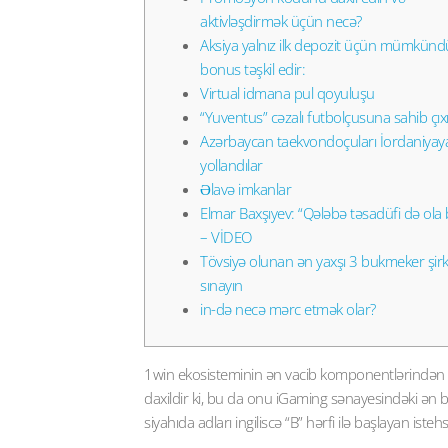
aktivləşdirmək üçün necə?
Aksiya yalnız ilk depozit üçün mümkünd
bonus təşkil edir:
Virtual idmana pul qoyuluşu
“Yuventus” cəzalı futbolçusuna sahib çıx
Azərbaycan taekvondoçuları İordaniyay
yollandılar
Əlavə imkanlar
Elmar Baxşıyev: “Qələbə təsadüfi də ola b
– VİDEO
Tövsiyə olunan ən yaxşı 3 bukmeker şirk
sınayın
in-də necə mərc etmək olar?
1win ekosisteminin ən vacib komponentlərindən 
daxildir ki, bu da onu iGaming sənayesindəki ən bö
siyahıda adları ingiliscə “B” hərfi ilə başlayan istehs