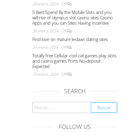
24 enero, 2024
Off
5 Best Spend By the Mobile Slots and you
will rise of olympus slot casino sites Casino
Apps and you can Sites Having Incentive
24 enero, 2024
Off
Find love on mature lesbian dating sites
24 enero, 2024
Off
Totally free Cellular cool cat games play slots
and casino games Ports No-deposit
Expected
23 enero, 2024
Off
SEARCH
FOLLOW US