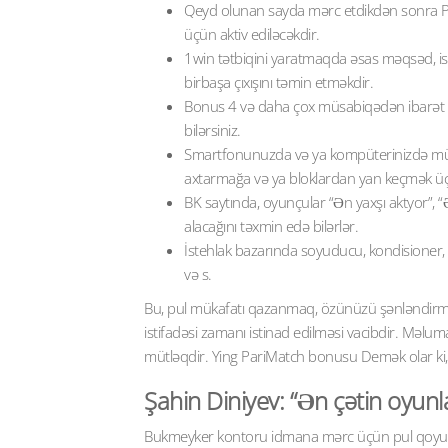
Qeyd olunan sayda mərc etdikdən sonra P
üçün aktiv ediləcəkdir.
1win tətbiqini yaratmaqda əsas məqsəd, ist
birbaşa çıxışını təmin etməkdir.
Bonus 4 və daha çox müsabiqədən ibarət e
bilərsiniz.
Smartfonunuzda və ya kompüterinizdə müva
axtarmağa və ya bloklardan yan keçmək üç
BK saytında, oyunçular “Ən yaxşı aktyor”, “
alacağını təxmin edə bilərlər.
İstehlak bazarında soyuducu, kondisioner, t
və s.
Bu, pul mükafatı qazanmaq, özünüzü şənləndirmək
istifadəsi zamanı istinad edilməsi vacibdir. Məlumat
mütləqdir. Ying PariMatch bonusu Demək olar ki,
Şahin Diniyev: “Ən çətin oyunl
Bukmeyker kontoru idmana mərc üçün pul qoyulu