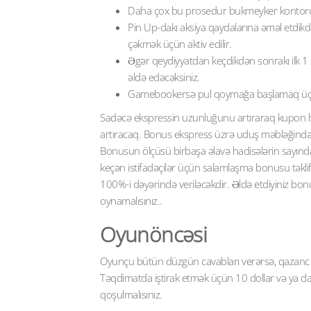
Daha çox bu prosedur bukmeyker kontorund
Pin Up-dakı aksiya qaydalarına əməl etdik
çəkmək üçün aktiv edilir.
Əgər qeydiyyatdan keçdikdən sonrakı ilk 1 
əldə edəcəksiniz.
Gamebookersə pul qoymağa başlamaq üçün
Sadəcə ekspressin uzunluğunu artıraraq kupon hadi
artıracaq. Bonus ekspress üzrə uduş məbləğindən 
Bonusun ölçüsü birbaşa əlavə hadisələrin sayınd
keçən istifadəçilər üçün salamlaşma bonusu təklif
100%-i dəyərində veriləcəkdir. Əldə etdiyiniz b
oynamalısınız..
Oyunöncəsi
Oyunçu bütün düzgün cavabları verərsə, qazanc 
Təqdimatda iştirak etmək üçün 10 dollar və ya dah
qoşulmalısınız.