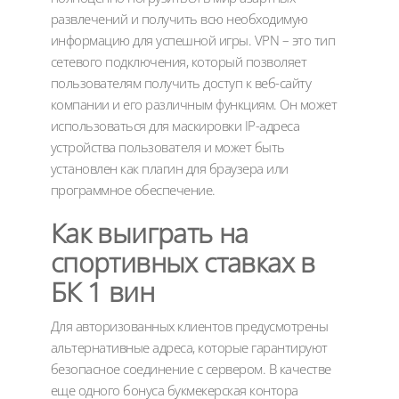
развлечений и получить всю необходимую
информацию для успешной игры. VPN – это тип
сетевого подключения, который позволяет
пользователям получить доступ к веб-сайту
компании и его различным функциям. Он может
использоваться для маскировки IP-адреса
устройства пользователя и может быть
установлен как плагин для браузера или
программное обеспечение.
Как выиграть на
спортивных ставках в
БК 1 вин
Для авторизованных клиентов предусмотрены
альтернативные адреса, которые гарантируют
безопасное соединение с сервером. В качестве
еще одного бонуса букмекерская контора