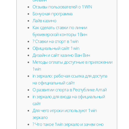
Отзывы пользователей о 1WIN
Бонусная программа
Лайв казино
Как сделать ставки по линии
букмекерской конторы 1Вин
? Ставки на спорт в 1win
Официальный сайт 1win
Дизайн и сайт казино Ван Вин
Методы оплаты доступные в приложении
1win
in зеркало: рабочая ссылка для доступа
на официальный сайт
О развитии спорта в Республике Алтай
in зеркало для входа на официальный
сайт
Для чего игроки используют 1win
зеркало
? Что такое 1win зеркало и зачем оно