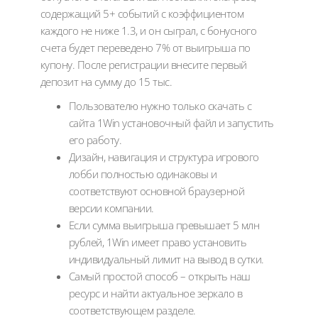
содержащий 5+ событий с коэффициентом
каждого не ниже 1.3, и он сыграл, с бонусного
счета будет переведено 7% от выигрыша по
купону. После регистрации внесите первый
депозит на сумму до 15 тыс.
Пользователю нужно только скачать с
сайта 1Win установочный файл и запустить
его работу.
Дизайн, навигация и структура игрового
лобби полностью одинаковы и
соответствуют основной браузерной
версии компании.
Если сумма выигрыша превышает 5 млн
рублей, 1Win имеет право установить
индивидуальный лимит на вывод в сутки.
Самый простой способ – открыть наш
ресурс и найти актуальное зеркало в
соответствующем разделе.