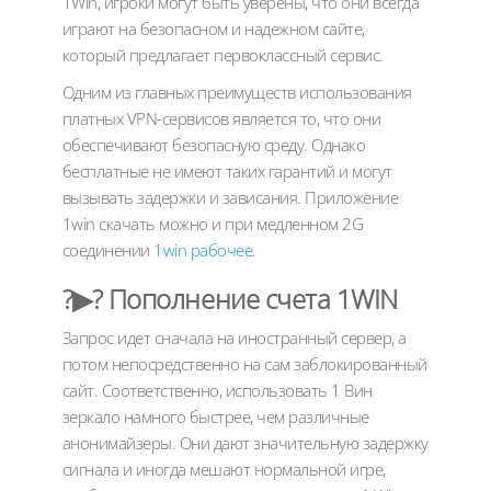
1Win, игроки могут быть уверены, что они всегда
играют на безопасном и надежном сайте,
который предлагает первоклассный сервис.
Одним из главных преимуществ использования
платных VPN-сервисов является то, что они
обеспечивают безопасную среду. Однако
бесплатные не имеют таких гарантий и могут
вызывать задержки и зависания. Приложение
1win скачать можно и при медленном 2G
соединении
1win рабочее
.
?▶? Пополнение счета 1WIN
Запрос идет сначала на иностранный сервер, а
потом непосредственно на сам заблокированный
сайт. Соответственно, использовать 1 Вин
зеркало намного быстрее, чем различные
анонимайзеры. Они дают значительную задержку
сигнала и иногда мешают нормальной игре,