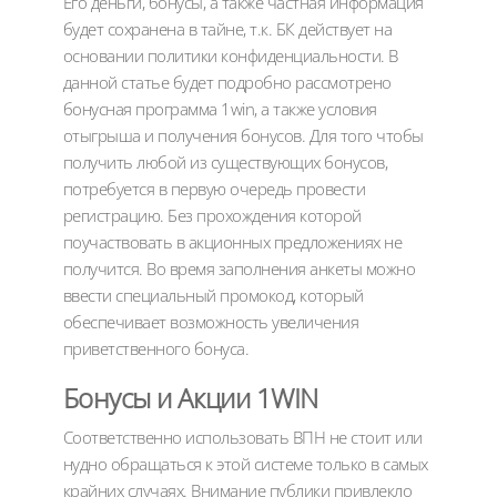
Его деньги, бонусы, а также частная информация
будет сохранена в тайне, т.к. БК действует на
основании политики конфиденциальности. В
данной статье будет подробно рассмотрено
бонусная программа 1win, а также условия
отыгрыша и получения бонусов. Для того чтобы
получить любой из существующих бонусов,
потребуется в первую очередь провести
регистрацию. Без прохождения которой
поучаствовать в акционных предложениях не
получится. Во время заполнения анкеты можно
ввести специальный промокод, который
обеспечивает возможность увеличения
приветственного бонуса.
Бонусы и Акции 1WIN
Соответственно использовать ВПН не стоит или
нудно обращаться к этой системе только в самых
крайних случаях. Внимание публики привлекло