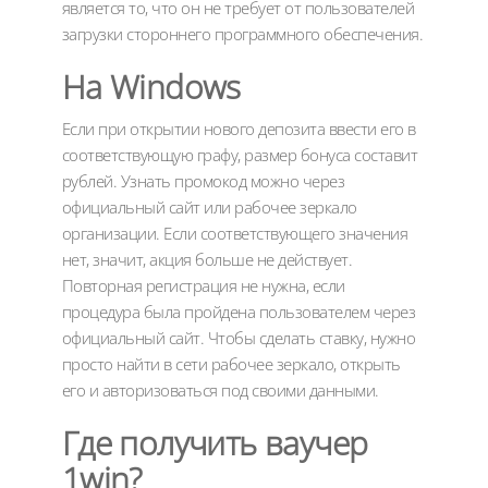
является то, что он не требует от пользователей
загрузки стороннего программного обеспечения.
На Windows
Если при открытии нового депозита ввести его в
соответствующую графу, размер бонуса составит
рублей. Узнать промокод можно через
официальный сайт или рабочее зеркало
организации. Если соответствующего значения
нет, значит, акция больше не действует.
Повторная регистрация не нужна, если
процедура была пройдена пользователем через
официальный сайт. Чтобы сделать ставку, нужно
просто найти в сети рабочее зеркало, открыть
его и авторизоваться под своими данными.
Где получить ваучер
1win?