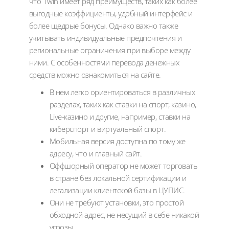
что 1win имеет ряд преимуществ, таких как более
выгодные коэффициенты, удобный интерфейс и
более щедрые бонусы. Однако важно также
учитывать индивидуальные предпочтения и
региональные ограничения при выборе между
ними. С особенностями перевода денежных
средств можно ознакомиться на сайте.
В нем легко ориентироваться в различных
разделах, таких как ставки на спорт, казино,
Live-казино и другие, например, ставки на
киберспорт и виртуальный спорт.
Мобильная версия доступна по тому же
адресу, что и главный сайт.
Оффшорный оператор не может торговать
в стране без локальной сертификации и
легализации клиентской базы в ЦУПИС.
Они не требуют установки, это простой
обходной адрес, не несущий в себе никакой
угрозы.