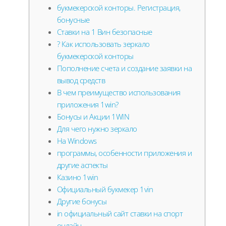
букмекерской конторы. Регистрация,
бонусные
Ставки на 1 Вин безопасные
? Как использовать зеркало
букмекерской конторы
Пополнение счета и создание заявки на
вывод средств
В чем преимущество использования
приложения 1win?
Бонусы и Акции 1WIN
Для чего нужно зеркало
На Windows
программы, особенности приложения и
другие аспекты
Казино 1win
Официальный букмекер 1vin
Другие бонусы
in официальный сайт ставки на спорт
онлайн