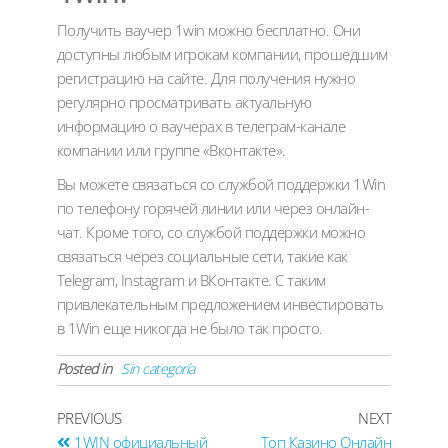
Получить ваучер 1win можно бесплатно. Они
доступны любым игрокам компании, прошедшим
регистрацию на сайте. Для получения нужно
регулярно просматривать актуальную
информацию о ваучерах в телеграм-канале
компании или группе «Вконтакте».
Вы можете связаться со службой поддержки 1Win
по телефону горячей линии или через онлайн-
чат. Кроме того, со службой поддержки можно
связаться через социальные сети, такие как
Telegram, Instagram и ВКонтакте. С таким
привлекательным предложением инвестировать
в 1Win еще никогда не было так просто.
Posted in
Sin categoría
PREVIOUS
NEXT
1WIN официальный
Топ Казино Онлайн