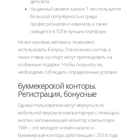
депозита.
На данный момент казино 1 win пользуется
большой популярностью среди
профессионалов и новичков, а также
находится в ТОПе лучших платформ.
Не все игровые автоматы позволяют
использовать бонусы. Поклонники слотов, а
также ставок на спорт могут претендовать на
особенные подарки. Чтобы получить их,
необходимо соблюдать определенные условия.
букмекерской конторы.
Регистрация, бонусные
Однако пользователи могут вернуться из
мобильной версии в компьютерную с помощью
кнопки, напоминающей монитор компьютера.
1Win – это молодое онлайн-казино и
букмекерская контора, работающая с 2018 года.