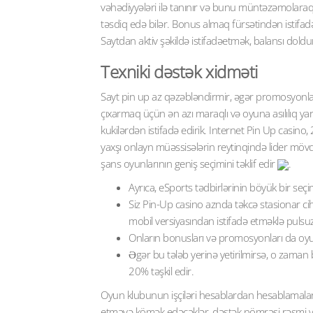
vəhədiyyələri ilə tanınır və bunu müntəzəmolar
təsdiq edə bilər. Bonus almaq fürsətindən istifa
Saytdan aktiv şəkildə istifadəetmək, balansı dold
Texniki dəstək xidməti
Sayt pin up az qəzəbləndirmir, əgər promosyonlara
çıxarmaq üçün ən azı maraqlı və oyuna asılılıq yar
kukilərdən istifadə edirik. Internet Pin Up casino,
yaxşı onlayn müəssisələrin reytinqində lider möv
şans oyunlarının geniş seçimini təklif edir
.
Ayrıca, eSports tədbirlərinin böyük bir seç
Siz Pin-Up casino aznda təkcə stasionar c
mobil versiyasından istifadə etməklə pulsuz
Onların bonusları və promosyonları da oyun
Əgər bu tələb yerinə yetirilmirsə, o zaman 
20% təşkil edir.
Oyun klubunun işçiləri hesablardan hesablamalar 
etməyə kömək edəcəklər, dəstək nömrəsi rəsmi v