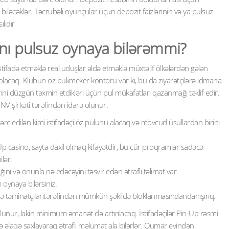
 biləcəklər. Təcrübəli oyunçular üçün depozit faizlərinin və ya pulsuz
lıdır
nı pulsuz oynaya bilərəmmi?
ifadə etməklə real uduşlar əldə etməklə müxtəlif ölkələrdən gələn
aq. Klubun öz bukmeker kontoru var ki, bu da ziyarətçilərə idmana
rini düzgün təxmin etdikləri üçün pul mükafatları qazanmağı təklif edir.
V şirkəti tərəfindən idarə olunur.
c edilən kimi istifadəçi öz pulunu alacaq və mövcud üsullardan birini
p casino, sayta daxil olmaq kifayətdir, bu cür proqramlar sadəcə
ilər.
nı və onunla nə edəcəyini təsvir edən ətraflı təlimat var.
 oynaya bilərsiniz.
ə təminatçılarıtərəfindən mümkün şəkildə bloklanmasındandanışırıq.
olunur, lakin minimum əmanət də artırılacaq. İstifadəçilər Pin-Up rəsmi
ilə əlaqə saxlayaraq ətraflı məlumat ala bilərlər. Qumar evindən