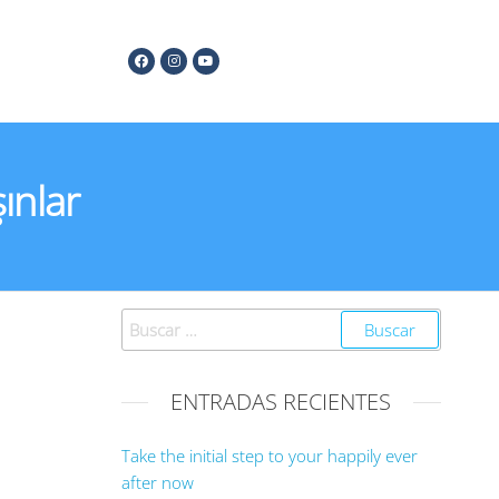
ınlar
ENTRADAS RECIENTES
Take the initial step to your happily ever
after now