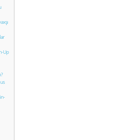
u
yaxşı
lar
in-Up
m?
nus
in-