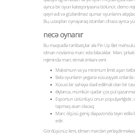
ayrıca bir oyun kateqoriyasına bölünür, demo reji
qeyri-adi və gözlənilməz qumar oyunlarını alqışla
Bu, uzaqdan oynayaraq istənilən cihaza ayrıca yük
necə oynanır
Bu məqsədlə tərtibatçılar əla Pin Up Bet məhsulu 
idman növlərinə mərc edə biləcəklər. Mərc şirkəti i
rejimində mərc etmək imkanı verir.
Maksimum və ya minimum limiti aşan tətbiql
Belə oyunların yeganə xüsusiyyəti onlarda o
Xüsusi bir sahəyə daxil edilməli olan bir tə
Əyləncə, mümkün qədər çox pul qazanmağa 
Esportun üstünlüyü onun populyarlığıdır,
tapmaq asan olacaq.
Mərc ölçüsü geniş diapazonda təyin edilə b
edir.
Gördüyünüz kimi, idman mərcləri yerləşdirməkasa