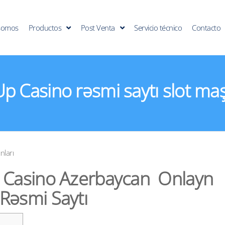
somos
Productos
Post Venta
Servicio técnico
Contacto
Up Casino rəsmi saytı slot maş
nları
 Casino Azerbaycan ️ Onlayn
Rəsmi Saytı