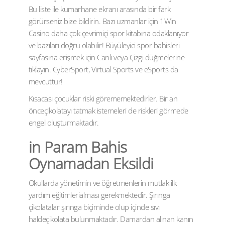
Bu liste ile kumarhane ekranı arasında bir fark
görürseniz bize bildirin. Bazı uzmanlar için 1Win
Casino daha çok çevrimiçi spor kitabına odaklanıyor
ve bazıları doğru olabilir! Büyüleyici spor bahisleri
sayfasına erişmek için Canlı veya Çizgi düğmelerine
tıklayın. CyberSport, Virtual Sports ve eSports da
mevcuttur!
Kısacası çocuklar riski görememektedirler. Bir an
önceçikolatayı tatmak istemeleri de riskleri görmede
engel oluşturmaktadır.
in Param Bahis
Oynamadan Eksildi
Okullarda yönetimin ve öğretmenlerin mutlak ilk
yardım eğitimlerialması gerekmektedir. Şırınga
çikolatalar şırınga biçiminde olup içinde sıvı
haldeçikolata bulunmaktadır. Damardan alınan kanın