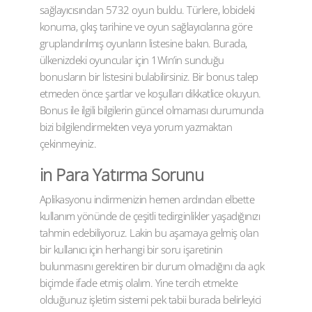
sağlayıcısından 5732 oyun buldu. Türlere, lobideki
konuma, çıkış tarihine ve oyun sağlayıcılarına göre
gruplandırılmış oyunların listesine bakın. Burada,
ülkenizdeki oyuncular için 1Win’in sunduğu
bonusların bir listesini bulabilirsiniz. Bir bonus talep
etmeden önce şartlar ve koşulları dikkatlice okuyun.
Bonus ile ilgili bilgilerin güncel olmaması durumunda
bizi bilgilendirmekten veya yorum yazmaktan
çekinmeyiniz.
in Para Yatırma Sorunu
Aplikasyonu indirmenizin hemen ardından elbette
kullanım yönünde de çeşitli tedirginlikler yaşadığınızı
tahmin edebiliyoruz. Lakin bu aşamaya gelmiş olan
bir kullanıcı için herhangi bir soru işaretinin
bulunmasını gerektiren bir durum olmadığını da açık
biçimde ifade etmiş olalım. Yine tercih etmekte
olduğunuz işletim sistemi pek tabii burada belirleyici