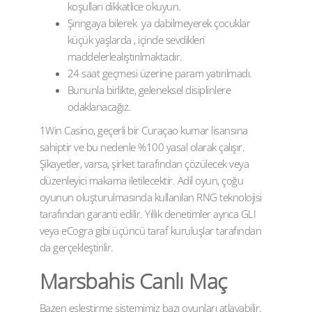
koşulları dikkatlice okuyun.
Şırıngaya bilerek ya dabilmeyerek çocuklar
küçük yaşlarda , içinde sevdikleri
maddelerlealıştırılmaktadır.
24 saat geçmesi üzerine param yatırılmadı.
Bununla birlikte, geleneksel disiplinlere
odaklanacağız.
1Win Casino, geçerli bir Curaçao kumar lisansına
sahiptir ve bu nedenle %100 yasal olarak çalışır.
Şikayetler, varsa, şirket tarafından çözülecek veya
düzenleyici makama iletilecektir. Adil oyun, çoğu
oyunun oluşturulmasında kullanılan RNG teknolojisi
tarafından garanti edilir. Yıllık denetimler ayrıca GLI
veya eCogra gibi üçüncü taraf kuruluşlar tarafından
da gerçekleştirilir.
Marsbahis Canlı Maç
Bazen eşleştirme sistemimiz bazı oyunları atlayabilir.