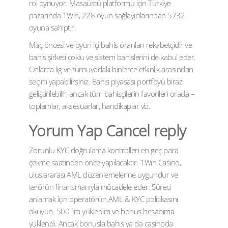
rol oynuyor. Masaüstü platformu için Türkiye
pazarında 1Win, 228 oyun sağlayıcılarından 5732
oyuna sahiptir.
Maç öncesi ve oyun içi bahis oranları rekabetçidir ve
bahis şirketi çoklu ve sistem bahislerini de kabul eder.
Onlarca lig ve turnuvadaki binlerce etkinlik arasından
seçim yapabilirsiniz. Bahis piyasası portföyü biraz
geliştirilebilir, ancak tüm bahisçilerin favorileri orada –
toplamlar, aksesuarlar, handikaplar vb.
Yorum Yap Cancel reply
Zorunlu KYC doğrulama kontrolleri en geç para
çekme saatinden önce yapılacaktır. 1Win Casino,
uluslararası AML düzenlemelerine uygundur ve
terörün finansmanıyla mücadele eder. Süreci
anlamak için operatörün AML & KYC politikasını
okuyun. 500 lira yükledim ve bonus hesabıma
yüklendi. Ancak bonusla bahis ya da casinoda