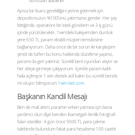
bonusları alabilirler.
Ayrıca bir lisans gerekliliğini yerine getirmek için
depozitonuzun %100’ünü yatırmanız gerekir. Her şey
bittiğinde, operatöre bir istek gönderin ve 3 iş günü
içinde yürütülecektir. 1win’deki bakiyemden durduk
yere 650 TL param eksildi müşteri temsilcisine
bağlanıyorum. Daha önce de bir sorun ile karşılaştım
şimdi de lütfen bu konu hakkında düzeltme yapınız,
paramı da geri yatırınız. Sürekli beni oyundan atıyor ve
her siteye girmeye çalışıyorum. İçeride param kaldı
hala açılmıyor 1 win destek acil bakın bu sürekli bende
mi oluyor bilmiyorum
1win-bet.com
.
Başkanın Kandil Mesajı
Ben de mail attım, paramın erken yatması için bana
yardımcı olun diye benden ikametgah kimlik fotoğrafı
falan istediler. 4 gün önce 5000 TL para çekme
talebinde bulundum fakat para hesabıma 100 saattir