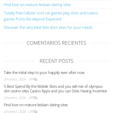
Find love on mature lesbian dating sites
Totally free Cellular cool cat games play slots and casino
games Ports No-deposit Expected
Discover the very best fem dom sites for your needs
COMENTARIOS RECIENTES
RECENT POSTS
Take the initial step to your happily ever after now
24 enero, 2024
Off
5 Best Spend By the Mobile Slots and you will rise of olympus
slot casino sites Casino Apps and you can Sites Having Incentive
24 enero, 2024
Off
Find love on mature lesbian dating sites
24 enero, 2024
Off