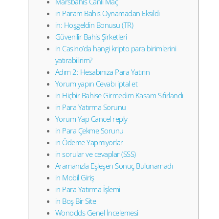
Marsbahis Canlı Maç
in Param Bahis Oynamadan Eksildi
in: Hoşgeldin Bonusu (TR)
Güvenilir Bahis Şirketleri
in Casino’da hangi kripto para birimlerini
yatırabilirim?
Adım 2: Hesabınıza Para Yatırın
Yorum yapın Cevabı iptal et
in Hiçbir Bahise Girmedim Kasam Sıfırlandı
in Para Yatırma Sorunu
Yorum Yap Cancel reply
in Para Çekme Sorunu
in Ödeme Yapmıyorlar
in sorular ve cevaplar (SSS)
Aramanızla Eşleşen Sonuç Bulunamadı
in Mobil Giriş
in Para Yatırma İşlemi
in Boş Bir Site
Wonodds Genel İncelemesi