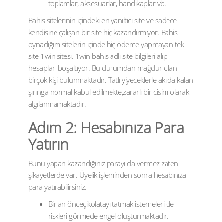
toplamlar, aksesuarlar, handikaplar vb.
Bahis sitelerinin içindeki en yanıltıcı site ve sadece
kendisine çalışan bir site hiç kazandırmıyor. Bahis
oynadığım sitelerin içinde hiç ödeme yapmayan tek
site 1win sitesi. 1win bahis adlı site bilgileri alıp
hesapları boşaltıyor. Bu durumdan mağdur olan
birçok kişi bulunmaktadır. Tatlı yiyeceklerle akılda kalan
şırınga normal kabul edilmekte,zararlı bir cisim olarak
algılanmamaktadır.
Adım 2: Hesabınıza Para
Yatırın
Bunu yapan kazandığınız parayı da vermez zaten
şikayetlerde var. Üyelik işleminden sonra hesabınıza
para yatırabilirsiniz.
Bir an önceçikolatayı tatmak istemeleri de
riskleri görmede engel oluşturmaktadır.