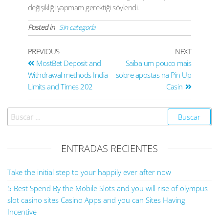
değişikliği yapmam gerektiği söylendi.
Posted in
Sin categoría
PREVIOUS
NEXT
MostBet Deposit and
Saiba um pouco mais
Withdrawal methods India
sobre apostas na Pin Up
Limits and Times 202
Casin
ENTRADAS RECIENTES
Take the initial step to your happily ever after now
5 Best Spend By the Mobile Slots and you will rise of olympus
slot casino sites Casino Apps and you can Sites Having
Incentive