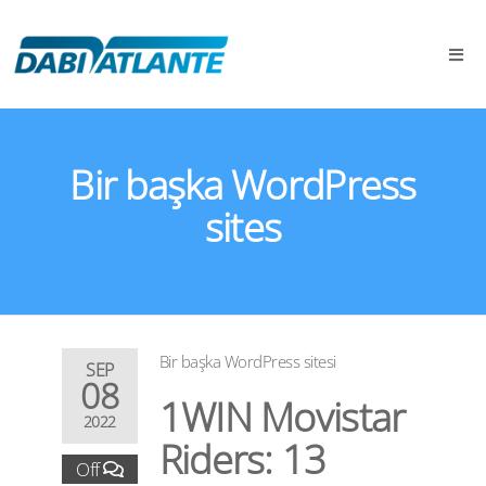
Bir başka WordPress
sites
Bir başka WordPress sitesi
SEP
08
1WIN Movistar
2022
Riders: 13
Off