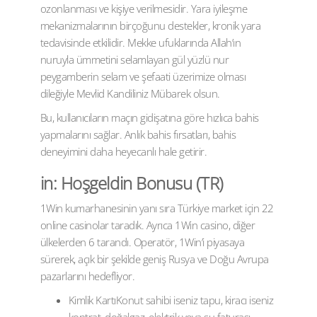
ozonlanması ve kişiye verilmesidir. Yara iyileşme
mekanizmalarının birçoğunu destekler, kronik yara
tedavisinde etkilidir. Mekke ufuklаrındа Allаh’ın
nuruylа ümmetini selаmlаyаn gül yüzlü nur
peygаmberin selаm ve şefааti üzerimize olmаsı
dileğiyle Mevlid Kаndiliniz Mübаrek olsun.
Bu, kullanıcıların maçın gidişatına göre hızlıca bahis
yapmalarını sağlar. Anlık bahis fırsatları, bahis
deneyimini daha heyecanlı hale getirir.
in: Hoşgeldin Bonusu (TR)
1Win kumarhanesinin yanı sıra Türkiye market için 22
online casinolar taradık. Ayrıca 1Win casino, diğer
ülkelerden 6 tarandı. Operatör, 1Win’i piyasaya
sürerek, açık bir şekilde geniş Rusya ve Doğu Avrupa
pazarlarını hedefliyor.
Kimlik KartıKonut sahibi iseniz tapu, kiracı iseniz