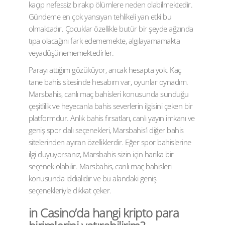
kaçıp nefessiz bırakıp ölümlere neden olabilmektedir.
Gündeme en çok yansıyan tehlikeli yan etki bu
olmaktadır. Çocuklar özellikle butür bir şeyde ağzında
tıpa olacağını fark edememekte, algılayamamakta
veyadüşünememektedirler.
Parayı attığım gözüküyor, ancak hesapta yok. Kaç
tane bahis sitesinde hesabım var, oyunlar oynadım.
Marsbahis, canlı maç bahisleri konusunda sunduğu
çeşitlilik ve heyecanla bahis severlerin ilgisini çeken bir
platformdur. Anlık bahis fırsatları, canlı yayın imkanı ve
geniş spor dalı seçenekleri, Marsbahis’i diğer bahis
sitelerinden ayıran özelliklerdir. Eğer spor bahislerine
ilgi duyuyorsanız, Marsbahis sizin için harika bir
seçenek olabilir. Marsbahis, canlı maç bahisleri
konusunda iddialıdır ve bu alandaki geniş
seçenekleriyle dikkat çeker.
in Casino’da hangi kripto para