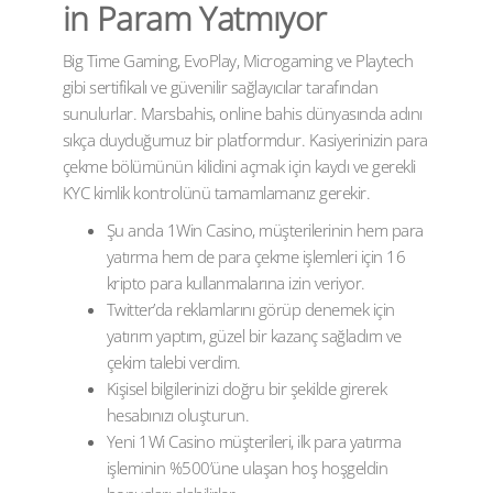
in Param Yatmıyor
Big Time Gaming, EvoPlay, Microgaming ve Playtech
gibi sertifikalı ve güvenilir sağlayıcılar tarafından
sunulurlar. Marsbahis, online bahis dünyasında adını
sıkça duyduğumuz bir platformdur. Kasiyerinizin para
çekme bölümünün kilidini açmak için kaydı ve gerekli
KYC kimlik kontrolünü tamamlamanız gerekir.
Şu anda 1Win Casino, müşterilerinin hem para
yatırma hem de para çekme işlemleri için 16
kripto para kullanmalarına izin veriyor.
Twitter’da reklamlarını görüp denemek için
yatırım yaptım, güzel bir kazanç sağladım ve
çekim talebi verdim.
Kişisel bilgilerinizi doğru bir şekilde girerek
hesabınızı oluşturun.
Yeni 1Wi Casino müşterileri, ilk para yatırma
işleminin %500’üne ulaşan hoş hoşgeldin