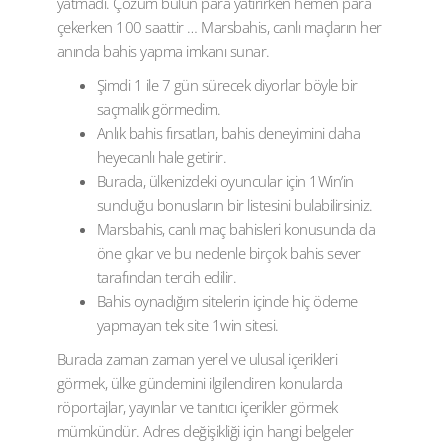
yatmadı. Çözüm bulun para yatırırken hemen para
çekerken 100 saattir … Marsbahis, canlı maçların her
anında bahis yapma imkanı sunar.
Şimdi 1 ile 7 gün sürecek diyorlar böyle bir
saçmalık görmedim.
Anlık bahis fırsatları, bahis deneyimini daha
heyecanlı hale getirir.
Burada, ülkenizdeki oyuncular için 1Win’in
sunduğu bonusların bir listesini bulabilirsiniz.
Marsbahis, canlı maç bahisleri konusunda da
öne çıkar ve bu nedenle birçok bahis sever
tarafından tercih edilir.
Bahis oynadığım sitelerin içinde hiç ödeme
yapmayan tek site 1win sitesi.
Burada zaman zaman yerel ve ulusal içerikleri
görmek, ülke gündemini ilgilendiren konularda
röportajlar, yayınlar ve tanıtıcı içerikler görmek
mümkündür. Adres değişikliği için hangi belgeler