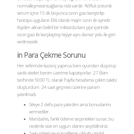
normalleşmesinisağlama riski vardır. %9’luk izotonik
serum içine 15 dk boyunca ozon gazı karıştırılıp
hastaya uygulanır.Etki olarak majör ozon ile aynıdır.
Kişiden alınan belirli bir miktarda kanı şişe içerinde
ozon gazı ile karşılaştırıp kişiye aynı damar yolu ile geri
verilmesidir.
in Para Çekme Sorunu
Her seferinde kazanç yapınca beni oyundan düşürüp
sanki siteleri benim üzerime kapatıyorlar. 27 Ekim
tarihinde 5000 TL olarak Payfix hesabıma çekim talebi
oluşturdum. 24 saat geçmesi üzerine param
yatırılmadı.
Siteye 2 defa para yatırdım ama bonuslarımı
vermediler.
Marsbahis, farklı ödeme seçenekleri sunar, bu
nedenle size en uygun olanını seçebilirsiniz.
1win şirketi ise güncellemiş olduğu mobil