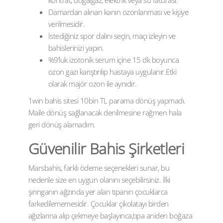
kontrat, doğalgaz, elektrik veya su faturası.
Damardan alınan kanın ozonlanması ve kişiye
verilmesidir.
İstediğiniz spor dalını seçin, maçı izleyin ve
bahislerinizi yapın.
%9’luk izotonik serum içine 15 dk boyunca
ozon gazı karıştırılıp hastaya uygulanır.Etki
olarak majör ozon ile aynıdır.
1win bahis sitesi 10bin TL parama dönüş yapmadı.
Maile dönüş sağlanacak denilmesine rağmen hala
geri dönüş alamadım.
Güvenilir Bahis Şirketleri
Marsbahis, farklı ödeme seçenekleri sunar, bu
nedenle size en uygun olanını seçebilirsiniz. İlki
şırınganın ağzında yer alan tıpanın çocuklarca
farkedilememesidir. Çocuklar çikolatayı birden
ağızlarına alıp çekmeye başlayınca,tıpa aniden boğaza