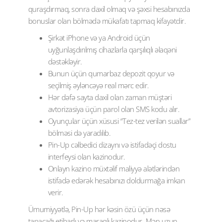
quraşdırmaq, sonra daxil olmaq və şəxsi hesabınızda
bonuslar olan bölmədə mükafatı tapmaq kifayətdir.
Şirkət iPhone və ya Android üçün
uyğunlaşdırılmış cihazlarla qarşılıqlı əlaqəni
dəstəkləyir.
Bunun üçün qumarbaz depozit qoyur və
seçilmiş əyləncəyə real mərc edir.
Hər dəfə sayta daxil olan zaman müştəri
avtorizasiya üçün parol olan SMS kodu alır.
Oyunçular üçün xüsusi “Tez-tez verilən suallar”
bölməsi də yaradılıb.
Pin-Up cəlbedici dizaynı və istifadəçi dostu
interfeysi olan kazinodur.
Onlayn kazino müxtəlif maliyyə alətlərindən
istifadə edərək hesabınızı doldurmağa imkan
verir.
Ümumiyyətlə, Pin-Up hər kəsin özü üçün nəsə
tapacağı etibarlı və maraqlı kazinodur. Mən uzun