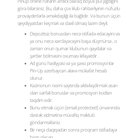
Pinup online nəfərin ardıcıl olaraq böyük pul yığdığını
görə bilərsiniz. Bu, daha çox klub rəhbərliyinin nüfuzlu
provayderlərlə əməkdaşlığı ilə bağlıdır. Və bunun üçün
qeydiyyatdan keçmək və daxil olmaq lazım deyil.
Depozitsiz bonusdan necə istifadə edəcəyini və
ya onu necə xərcləyəcəyini başa düşmürsə , o
zaman onun qumar klubunun qaydalar və
şərtlər bölməsini oxuması kifayətdir .
Ad günü hədiyyəsi və ya şəxsi promosyonlar
Pin-Up azerbaycan əlavə mükafat hesab
olunur.
Kazinonun rəsmi saytında aktivləşdirmək asan
olan sərfəli bonuslar və promosyon kodları
təqdim edir.
Bunu etmək üçün [email protected] ünvanında
dəstək xidmətinə müvafiq məktub
göndərməlisiniz.
Bir neçə dəqiqədən sonra proqram istifadəyə
hazır olacaq.