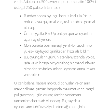
verilir. Adətən bu, 500 avroya qədər əmanətin 100%-i
üstəgəl 250 pulsuz fırlanmadır.
Bundan sonra oyunçu bonus kodu ilə Pinup
online sayta qayıtmalı və şəxsi hesabına getməli
olacaq.
Ümumiyyətlə, Pin-Up onlayn qumar oyunları
üçün layiqli yerdir.
Mən burada bəzi maraqlı yeniliklər tapdım və
yüksək keyfiyyətli qrafikadan həzz ala bildim.
Bu, oyunçuların günün istənilənvaxtında, yolda,
işdə və ya başqa bir yerdəheç bir məhdudiyyət
olmadan sevimlioyunlarını oynamalarına imkan
verəcəkdir.
O, cari balans, habelə mövcud bonuslar və onların
mərc edilməsi şərtləri haqqında məlumat verir. Nağd
pul çıxarmaq üçün oyunçulardan yoxlamanı
tamamlamaları tələb olunacaq. Bu, saytdakı
oyunçuların təhlükəsizliyini artırmağa həmçinin