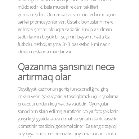
müddətdir ki, belə müxtəlif reklam təklifləri
görməmişdim. Qumarbazlar və mərc edənlər üçün
sərfəli promosyonlar var. Üstəlik, bonusların mərc
edilməsi şərtləri olduqca sadədir. Pinup az idman
tədbirlərinin böyük bir seçimini bəyənir, hətta Gal
futbolu, netbol, ​​atışma, 3×3 basketbol kimi nadir
idman növlərinə mərclər var.
Qazanma şansınızı necə
artırmaq olar
Qeydiyyat kazinonun geniş funksionallığına giriş
imkanı verir. Şəxsiyyətinizi təsdiqləmək üçün yoxlama
prosedurundan keçmək də vacibdir. Oyunçular
sənədlərin skan edilmiş surətlərini və ya fotoşəkillərini
yaxşı keyfiyyətdə əlavə etməli və şirkətin təhlükəsizlik
xidmətinin təsdiqini gözləməlidirlər. Başlanğıc təşviqi
qeydiyyatdan və ilk depozitin qoyulmasından sonra