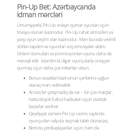
Pin-Up Bet: Azərbaycanda
idman mərcləri
Ümumiyyətlə, Pin-Up onlayn qumar oyunları üçün
tövsiyə olunan kazinodur. Pin-Up rahat atmosferi və
yaxşı oyun seçimi olan kazinodur. Mən burada sevimli
slotları tapdım və oyundan xoş emosiyalar aldım.
Onların bonusları və promosyonları oyunu daha da
maraqlı edir. İstərdim ki, digər oyunçularla ünsiyyət
qurmaq üçün daha çox imkanlar olsun.
Bonus vəsaitləri kazinonun şərtlərinə uyğun
olaraq mərc edilməlidir.
Ancaq bir çatışmazlıq da var – bir çox matçlar,
hətta böyük futbol hadisələri üçün statistik
bazarlar verilmir.
Qeydiyyat zamanı Pin-Up cazino saytında
oyunçudan valyuta seçmək tələb olunacaq.
Birincisi, yenibaşlayanlar üçün, həm də