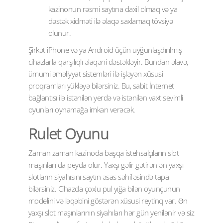
kazinonun rəsmi saytına daxil olmaq və ya
dəstək xidməti ilə əlaqə saxlamaq tövsiyə
olunur.
Şirkət iPhone və ya Android üçün uyğunlaşdırılmış
cihazlarla qarşılıqlı əlaqəni dəstəkləyir. Bundan əlavə,
ümumi əməliyyat sistemləri ilə işləyən xüsusi
proqramları yükləyə bilərsiniz. Bu, sabit İnternet
bağlantısı ilə istənilən yerdə və istənilən vaxt sevimli
oyunları oynamağa imkan verəcək.
Rulet Oyunu
Zaman zaman kazinoda başqa istehsalçıların slot
maşınları da peyda olur. Yaxşı gəlir gətirən ən yaxşı
slotların siyahısını saytın əsas səhifəsində tapa
bilərsiniz. Cihazda çoxlu pul yığa bilən oyunçunun
modelini və ləqəbini göstərən xüsusi reytinq var. Ən
yaxşı slot maşınlarının siyahıları hər gün yenilənir və siz