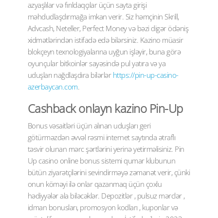
azyaşlılar və fırıldaqçılar üçün sayta girişi
məhdudlaşdırmağa imkan verir. Siz həmçinin Skrill,
Advcash, Neteller, Perfect Money və bəzi digər ödəniş
xidmətlərindən istifadə edə bilərsiniz. Kazino müasir
blokçeyn texnologiyalarına uyğun işləyir, buna görə
oyunçular bitkoinlər sayəsində pul yatıra və ya
uduşları nağdlaşdıra bilərlər
https://pin-up-casino-
azerbaycan.com
.
Cashback onlayn kazino Pin-Up
Bonus vəsaitləri üçün alınan uduşları geri
götürməzdən əvvəl rəsmi internet saytında ətraflı
təsvir olunan mərc şərtlərini yerinə yetirməlisiniz. Pin
Up casino online bonus sistemi qumar klubunun
bütün ziyarətçilərini sevindirməyə zəmanət verir, çünki
onun köməyi ilə onlar qazanmaq üçün çoxlu
hədiyyələr ala biləcəklər. Depozitlər , pulsuz mərclər ,
idman bonusları, promosyon kodları , kuponlar və