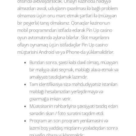
ofisində aktivləşdiriləcək. Onlayn kazinoda hədiyyə
almazdan əvvəl, uduşların çıxarılması ilə bağlı problem
olmaması üçün onu mərc etmək şərtləri ilə (müəyyən
bir peyjerlə) tanış olmalısınız. Qonaqlar kazinonun
mobil proqramından istifadə edərək Pin Up casino
oyun avtomatında əylənə bilərlər. Slot maşınlarını
oflayn oynamaq üçün istifadəçilər Pin Up casino
müştərisini Android və ya iPhone-da yükləməlidirlər.
Bundan sonra, şəxsi kabi daxil olmaq, müəyyən
bir maliyyə aləti seçmək, məbləği əlavə etmək və
əməliyyatı təsdiqləmək lazımdır.
Tam identifikasiya sizə məhdudiyyətsiz istənilən
məbləği hesabınızdan yerləşdirməyə və
çıxarmağa imkan verir.
Müəssisənin rəhbərliyinə şəxsiyyəti təsdiq edən
sənədin skan / foto surətini təqdim etdi.
Proqram ən son proqram yeniləməsini və
lazımi boş yaddaş miqdarını yoxladıqdan sonra
müvafiq cihaza yüklənməlidir.