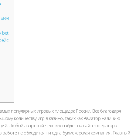
,
1xBet
 bet
фейс
 самых популярных игровых площадок России. Все благодаря
ьшому количеству игр в казино, таких как Авиатор наличию
кций. Любой азартный человек найдет на сайте оператора
в работе не обходится ни одна букмекерская компания. Главный