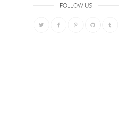
FOLLOW US