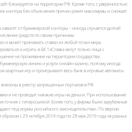
о сайт блокируется на территории РФ. Кроме того, с уверенностью
авок контора без объяснения причин режет максимумы и снижает
 зависят от букмекерской конторы – иногда случается долгий
числение средств по своим причинам.
о и может принимать ставки из любой точки мира.
роваться и играть в БК 1хСтавка могут только лица с
шение на проживание на территории государства.
букмекерскую линию и услуги онлайн казино, поэтому иногда
ом азартных игр и проигрывают весь банк в игровые автоматы
е внесены в реестр запрещенных порталов в РФ.
авки и не проводит никакие игры на деньги. При использование
 источник с гиперссылкой. Более того, у фирмы были зарубежные
адают под нормы российского законодательства». По версии
 образом с 29 октября 2014 года по 28 мая 2019 года «в разных