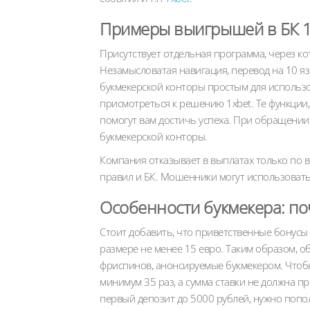
Примеры выигрышей в БК 1
Присутствует отдельная программа, через ко
Незамысловатая навигация, перевод на 10 я
букмекерской конторы простым для использов
присмотреться к решению 1xbet. Те функции
помогут вам достичь успеха. При обращении 
букмекерской конторы.
Компания отказывает в выплатах только по 
правил и БК. Мошенники могут использовать
Особенности букмекера: п
Стоит добавить, что приветственные бонусы т
размере не менее 15 евро. Таким образом, о
фриспинов, анонсируемые букмекером. Чтобы
минимум 35 раз, а сумма ставки не должна п
первый депозит до 5000 рублей, нужно попо