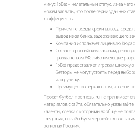
минус 1xBet – нелегальный статус, из-за чег
можем заявить, что после серии удачных ст
коэффициенты.
Причем не всегда сроки вывода средств
вывод из-за банка, задерживающего за
Компания использует лицензию Кюраса
Согласно российским законам, регистри
гражданством РФ, либо имеющие разре
1xBet предоставляет игрокам широкую 
бетторы не могут устоять перед выбор
или рулетку.
Преимущество зеркал в том, что они н
Проект Футбол-прогнозы.ru не принимает ст
материалов с сайта, обязательно указывайте
клиенты, сделки с которыми вообще не подп
следствия, онлайн-букмекер действовал таким
регионах России».