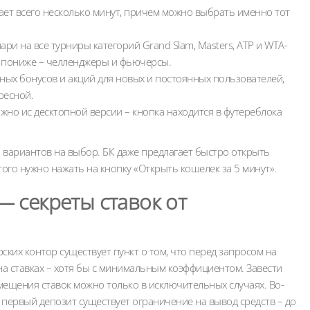
ает всего несколько минут, причем можно выбрать именно тот
ри на все турниры категорий Grand Slam, Masters, ATP и WTA-
м пониже – челленджеры и фьючерсы.
ных бонусов и акций для новых и постоянных пользователей,
ресной.
но ис десктопной версии – кнопка находится в футереблока
 вариантов на выбор. БК даже предлагает быстро открыть
того нужно нажать на кнопку «Открыть кошелек за 5 минут».
— секреты ставок от
ских контор существует пункт о том, что перед запросом на
а ставках – хотя бы с минимальным коэффициентом. Завести
змещения ставок можно только в исключительных случаях. Во-
а первый депозит существует ограничение на вывод средств – до