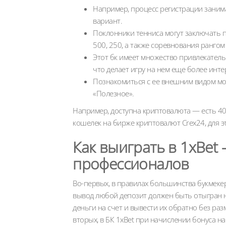
Например, процесс регистрации заним
вариант.
Поклонники тенниса могут заключать па
500, 250, а также соревнования ранго
Этот бк имеет множество привлекатель
что делает игру на нем еще более инте
Познакомиться с ее внешним видом мож
«Полезное».
Например, доступна криптовалюта — есть 40
кошелек на бирже криптовалют Crex24, для э
Как выиграть в 1хBet 
профессионалов
Во-первых, в правилах большинства букмекер
вывод любой депозит должен быть отыгран н
деньги на счет и вывести их обратно без ра
вторых, в БК 1xBet при начислении бонуса н