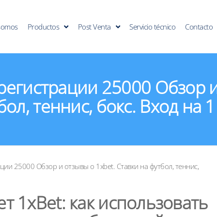
somos
Productos
Post Venta
Servicio técnico
Contacto
 регистрации 25000 Обзор и
бол, теннис, бокс. Вход на 1
ации 25000 Обзор и отзывы о 1xbet. Ставки на футбол, теннис,
т 1xBet: как использовать