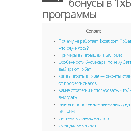
бонусы в 1х
программы
Content
Почему не работает 1xbet.com (1хбет
Что случилось?
Примеры выигрышей в БК 1хBet
Особенности букмекера: почему бет
выбирают 1хбет
Как выиграть в 1хBet — секреты став
от профессионалов
Какие стратегии использовать, чтоб
выиграть
Вывод и пополнение денежных средс
БК 1xBet
Система в ставках на спорт
Официальный сайт