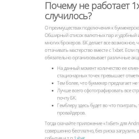
Почему не работает 1x
случилось?
О преимуществах подключения к букмекерской
Обширный список валютных пар и удобный и
многих брокеров. БК делает все возможное,
оттачивать мастерство вместе с 1xbet. Если
обязательно организовывает различные акц
На данный момент количество ее клиен
стационарных точек превышает отметк
Тем более, что букмекер предлагает не
Лучше всего сфотографировать все стр
почту БК.
Гемблеру здесь будет во что поиграть,
провайдеров.
Тогда скачайте приложение «1хБет» для Andro
совершенно бесплатно, без риска загрузить в
события и т.п
1xbet
.