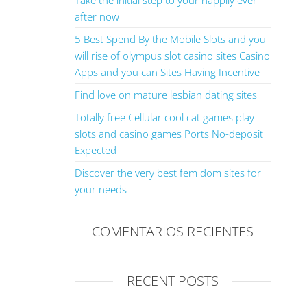
Take the initial step to your happily ever
after now
5 Best Spend By the Mobile Slots and you
will rise of olympus slot casino sites Casino
Apps and you can Sites Having Incentive
Find love on mature lesbian dating sites
Totally free Cellular cool cat games play
slots and casino games Ports No-deposit
Expected
Discover the very best fem dom sites for
your needs
COMENTARIOS RECIENTES
RECENT POSTS