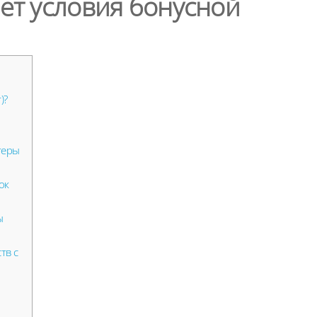
Бет условия бонусной
)?
теры
ок
ы
тв с