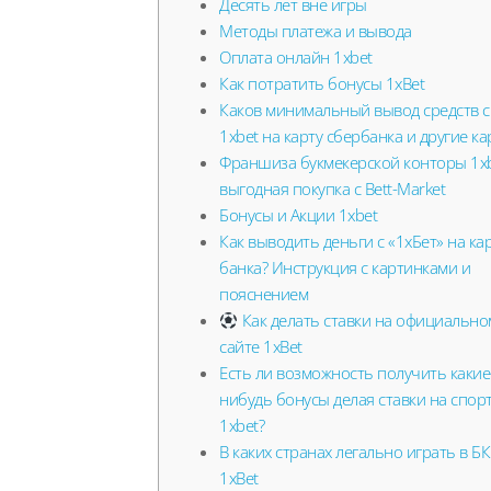
Десять лет вне игры
Методы платежа и вывода
Оплата онлайн 1xbet
Как потратить бонусы 1xBet
Каков минимальный вывод средств с
1xbet на карту сбербанка и другие ка
Франшиза букмекерской конторы 1xb
выгодная покупка с Bett-Market
Бонусы и Акции 1xbet
Как выводить деньги с «1хБет» на ка
банка? Инструкция с картинками и
пояснением
Как делать ставки на официально
сайте 1xBet
Есть ли возможность получить какие
нибудь бонусы делая ставки на спорт
1xbet?
В каких странах легально играть в БК
1xBet