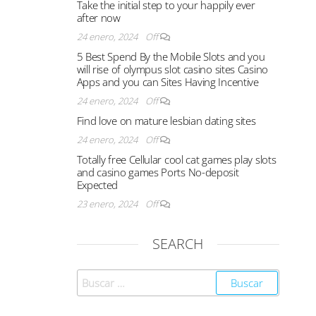
Take the initial step to your happily ever
after now
24 enero, 2024
Off
5 Best Spend By the Mobile Slots and you
will rise of olympus slot casino sites Casino
Apps and you can Sites Having Incentive
24 enero, 2024
Off
Find love on mature lesbian dating sites
24 enero, 2024
Off
Totally free Cellular cool cat games play slots
and casino games Ports No-deposit
Expected
23 enero, 2024
Off
SEARCH