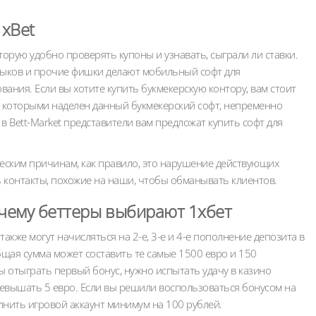
хBet
торую удобно проверять купоны и узнавать, сыграли ли ставки.
зыков и прочие фишки делают мобильный софт для
ания. Если вы хотите купить букмекерскую контору, вам стоит
, которыми наделен данный букмекерский софт, непременно
в Bett-Market представители вам предложат купить софт для
веским причинам, как правило, это нарушение действующих
 контакты, похожие на наши, чтобы обманывать клиентов.
очему беттеры выбирают 1хбет
акже могут начисляться на 2-е, 3-е и 4-е пополнение депозита в
бщая сумма может составить те самые 1500 евро и 150
 отыграть первый бонус, нужно испытать удачу в казино
ревышать 5 евро. Если вы решили воспользоваться бонусом на
лнить игровой аккаунт минимум на 100 рублей.