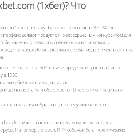
bet.com (1хбет)? Что
 сети 1xbet расскажут больше специалисты Bett-Market. ​
нтерфейс делают продукт от 1xbet серьезным конкурентом для
 чтобы клиенты оставались довольными и продолжали
 проводится масштабное спортивное событие, в его честь контора
ии.
тов перевалило за 500 тысяч и продолжает расти, а число
у в 1000.
 только обычные ставки, но и лив.
аницы паспорта (или обе стороны ID-карты) и отправить на
 так как компания собрала софт от ведущих мировых
id в apk-файле. С нашего сайта вы можете сделать это
ирусы. Например, лотереи, FIFA, собачьи бега, политические