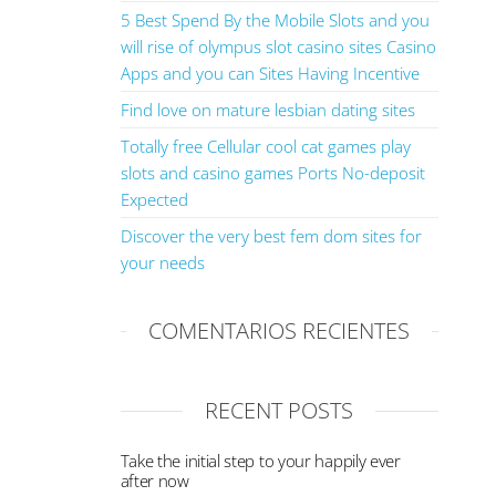
5 Best Spend By the Mobile Slots and you
will rise of olympus slot casino sites Casino
Apps and you can Sites Having Incentive
Find love on mature lesbian dating sites
Totally free Cellular cool cat games play
slots and casino games Ports No-deposit
Expected
Discover the very best fem dom sites for
your needs
COMENTARIOS RECIENTES
RECENT POSTS
Take the initial step to your happily ever
after now