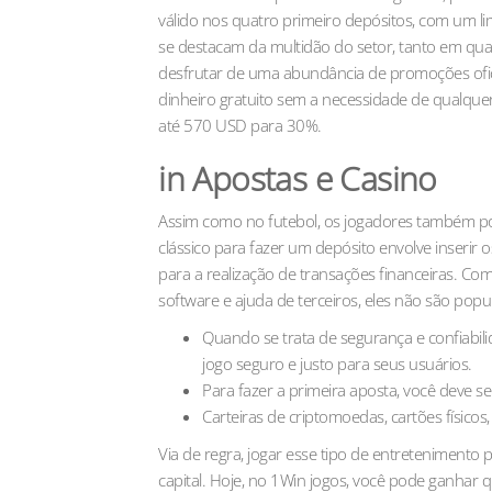
válido nos quatro primeiro depósitos, com um li
se destacam da multidão do setor, tanto em qu
desfrutar de uma abundância de promoções ofi
dinheiro gratuito sem a necessidade de qualque
até 570 USD para 30%.
in Apostas e Casino
Assim como no futebol, os jogadores também po
clássico para fazer um depósito envolve inserir 
para a realização de transações financeiras. Co
software e ajuda de terceiros, eles não são popu
Quando se trata de segurança e confiabi
jogo seguro e justo para seus usuários.
Para fazer a primeira aposta, você deve 
Carteiras de criptomoedas, cartões físicos
Via de regra, jogar esse tipo de entreteniment
capital. Hoje, no 1Win jogos, você pode ganhar q