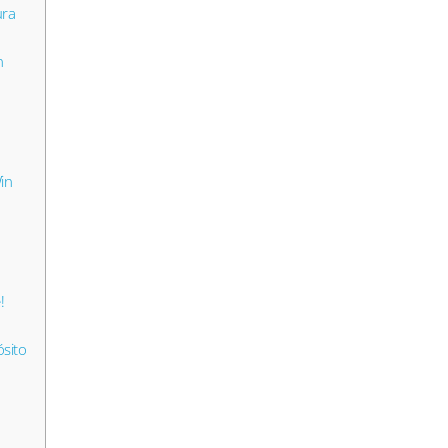
ura
n
in
!
sito