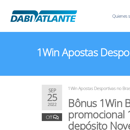
Quienes 
1Win Apostas Despor
1Win Apostas Desportivas no Bras
SEP
25
Bônus 1Win B
2022
promocional 
Off
depósito No