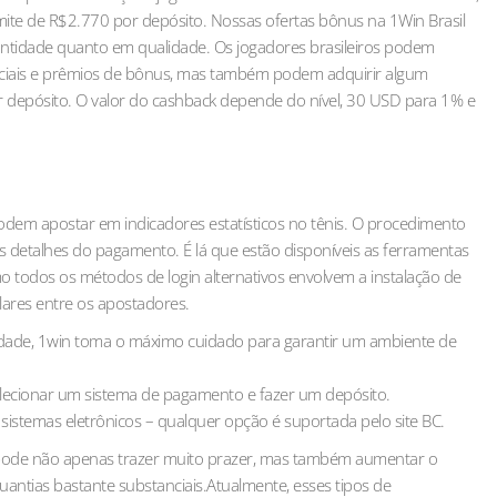
mite de R$2.770 por depósito. Nossas ofertas bônus na 1Win Brasil
antidade quanto em qualidade. Os jogadores brasileiros podem
ciais e prêmios de bônus, mas também podem adquirir algum
r depósito. O valor do cashback depende do nível, 30 USD para 1% e
dem apostar em indicadores estatísticos no tênis. O procedimento
os detalhes do pagamento. É lá que estão disponíveis as ferramentas
mo todos os métodos de login alternativos envolvem a instalação de
lares entre os apostadores.
lidade, 1win toma o máximo cuidado para garantir um ambiente de
selecionar um sistema de pagamento e fazer um depósito.
, sistemas eletrônicos – qualquer opção é suportada pelo site BC.
o pode não apenas trazer muito prazer, mas também aumentar o
uantias bastante substanciais.Atualmente, esses tipos de