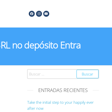
RL no depósito Entra
ENTRADAS RECIENTES
Take the initial step to your happily ever
after now