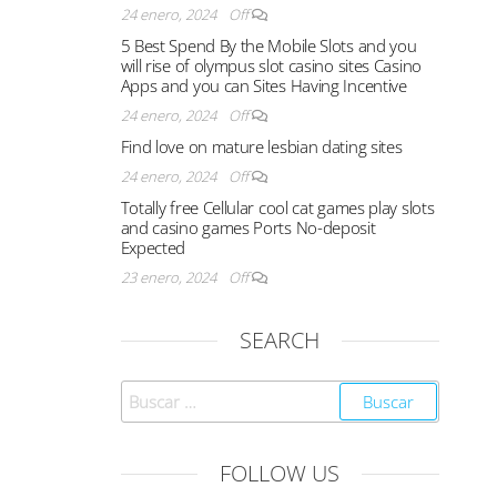
24 enero, 2024
Off
5 Best Spend By the Mobile Slots and you
will rise of olympus slot casino sites Casino
Apps and you can Sites Having Incentive
24 enero, 2024
Off
Find love on mature lesbian dating sites
24 enero, 2024
Off
Totally free Cellular cool cat games play slots
and casino games Ports No-deposit
Expected
23 enero, 2024
Off
SEARCH
FOLLOW US