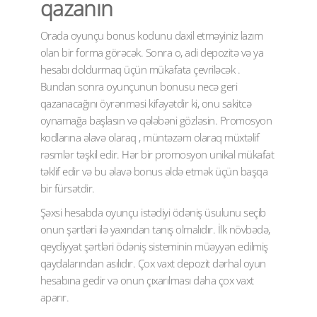
qazanın
Orada oyunçu bonus kodunu daxil etməyiniz lazım
olan bir forma görəcək. Sonra o, adi depozitə və ya
hesabı doldurmaq üçün mükafata çevriləcək .
Bundan sonra oyunçunun bonusu necə geri
qazanacağını öyrənməsi kifayətdir ki, onu sakitcə
oynamağa başlasın və qələbəni gözləsin. Promosyon
kodlarına əlavə olaraq , müntəzəm olaraq müxtəlif
rəsmlər təşkil edir. Hər bir promosyon unikal mükafat
təklif edir və bu əlavə bonus əldə etmək üçün başqa
bir fürsətdir.
Şəxsi hesabda oyunçu istədiyi ödəniş üsulunu seçib
onun şərtləri ilə yaxından tanış olmalıdır. İlk növbədə,
qeydiyyat şərtləri ödəniş sisteminin müəyyən edilmiş
qaydalarından asılıdır. Çox vaxt depozit dərhal oyun
hesabına gedir və onun çıxarılması daha çox vaxt
aparır.