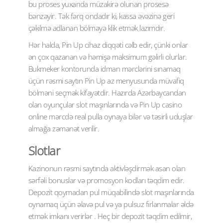
bu proses yuxarıda müzakirə olunan prosesə
bənzəyir. Tək fərq ondadır ki, kassa əvəzinə geri
çəkilmə adlanan bölməyə klik etmək lazımdır.
Hər halda, Pin Up cihaz diqqəti cəlb edir, çünki onlar
ən çox qazanan və həmişə maksimum gəlirli olurlar.
Bukmeker kontorunda idman mərclərini sınamaq
üçün rəsmi saytın Pin Up az menyusunda müvafiq
bölməni seçmək kifayətdir. Hazırda Azərbaycandan
olan oyunçular slot maşınlarında və Pin Up casino
online mərcdə real pulla oynaya bilər və təsirli uduşlar
almağa zəmanət verilir.
Slotlar
Kazinonun rəsmi saytında aktivləşdirmək asan olan
sərfəli bonuslar və promosyon kodları təqdim edir.
Depozit qoymadan pul müqabilində slot maşınlarında
oynamaq üçün əlavə pul və ya pulsuz fırlanmalar əldə
etmək imkanı verirlər . Heç bir depozit təqdim edilmir,