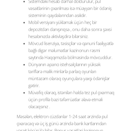
Sistemdəki hesab dərhal doldurulur, pul
vəsaitlərinin çıxarılması isə müəyyən bir ödəniş
sisteminin qaydalarından asılıdır.
Mobil versiyanı yükləmək üçün heç bir
depozitdən danışırıqsa , onu daha sonra şəxsi
hesabınızda aktivləşdirə bilərsiniz.
Mövcud lisenziya, təsisçilər və qanuni fəaliyyətlə
bağlı digər məlumatlar kazinonun rəsmi
saytında Haqqımızda bölməsində mövcuddur.
Dünyanın aparıcı istehsalçılarının yüksək
tariflərə malik minlərlə parlaq oyunları
müntəzəm olaraq oyunçulara yaxşı ödənişlər
gətirir.
Müvafiq olaraq, istənilən halda tez pul çıxarmaq
üçün profilə bəzi təfərrüatlar əlavə etməli
olacaqsınız .
Məsələn, elektron cüzdanlar 1-24 saat ərzində pul
çıxaracaq və üç iş günü ərzində bank kartlarından
vəsait köçürülə bilər. Bonus vəsaitləri kazinonun