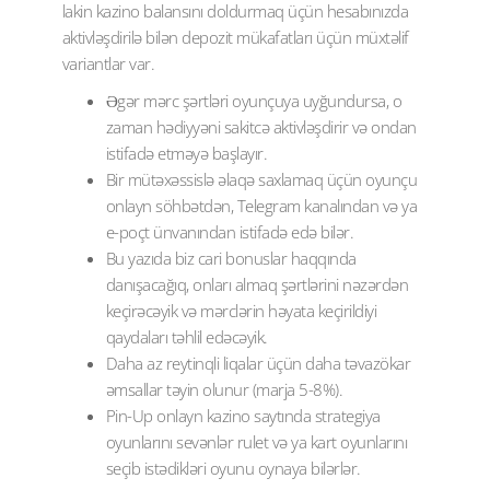
lakin kazino balansını doldurmaq üçün hesabınızda
aktivləşdirilə bilən depozit mükafatları üçün müxtəlif
variantlar var.
Əgər mərc şərtləri oyunçuya uyğundursa, o
zaman hədiyyəni sakitcə aktivləşdirir və ondan
istifadə etməyə başlayır.
Bir mütəxəssislə əlaqə saxlamaq üçün oyunçu
onlayn söhbətdən, Telegram kanalından və ya
e-poçt ünvanından istifadə edə bilər.
Bu yazıda biz cari bonuslar haqqında
danışacağıq, onları almaq şərtlərini nəzərdən
keçirəcəyik və mərclərin həyata keçirildiyi
qaydaları təhlil edəcəyik.
Daha az reytinqli liqalar üçün daha təvazökar
əmsallar təyin olunur (marja 5-8%).
Pin-Up onlayn kazino saytında strategiya
oyunlarını sevənlər rulet və ya kart oyunlarını
seçib istədikləri oyunu oynaya bilərlər.