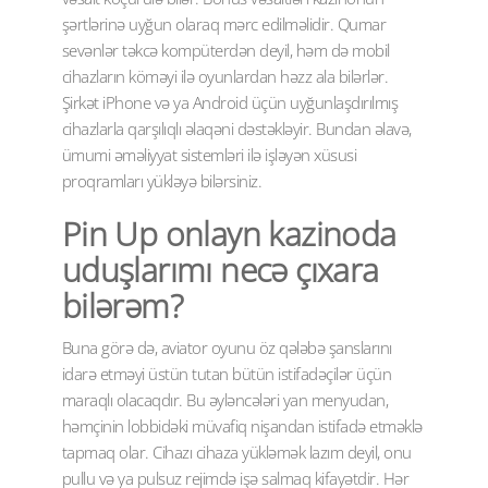
şərtlərinə uyğun olaraq mərc edilməlidir. Qumar
sevənlər təkcə kompüterdən deyil, həm də mobil
cihazların köməyi ilə oyunlardan həzz ala bilərlər.
Şirkət iPhone və ya Android üçün uyğunlaşdırılmış
cihazlarla qarşılıqlı əlaqəni dəstəkləyir. Bundan əlavə,
ümumi əməliyyat sistemləri ilə işləyən xüsusi
proqramları yükləyə bilərsiniz.
Pin Up onlayn kazinoda
uduşlarımı necə çıxara
bilərəm?
Buna görə də, aviator oyunu öz qələbə şanslarını
idarə etməyi üstün tutan bütün istifadəçilər üçün
maraqlı olacaqdır. Bu əyləncələri yan menyudan,
həmçinin lobbidəki müvafiq nişandan istifadə etməklə
tapmaq olar. Cihazı cihaza yükləmək lazım deyil, onu
pullu və ya pulsuz rejimdə işə salmaq kifayətdir. Hər