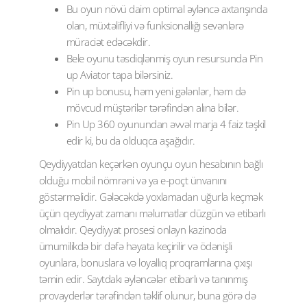
Bu oyun növü daim optimal əyləncə axtarışında
olan, müxtəlifliyi və funksionallığı sevənlərə
müraciət edəcəkdir.
Bele oyunu təsdiqlənmiş oyun resursunda Pin
up Aviator tapa bilərsiniz.
Pin up bonusu, həm yeni gələnlər, həm də
mövcud müştərilər tərəfindən alına bilər.
Pin Up 360 oyunundan əvvəl marja 4 faiz təşkil
edir ki, bu da olduqca aşağıdır.
Qeydiyyatdan keçərkən oyunçu oyun hesabının bağlı
olduğu mobil nömrəni və ya e-poçt ünvanını
göstərməlidir. Gələcəkdə yoxlamadan uğurla keçmək
üçün qeydiyyat zamanı məlumatlar düzgün və etibarlı
olmalıdır. Qeydiyyat prosesi onlayn kazinoda
ümumilikdə bir dəfə həyata keçirilir və ödənişli
oyunlara, bonuslara və loyallıq proqramlarına çıxışı
təmin edir. Saytdakı əyləncələr etibarlı və tanınmış
provayderlər tərəfindən təklif olunur, buna görə də