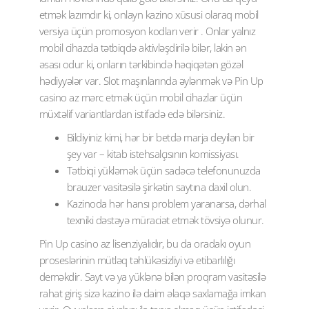
etmək lazımdır ki, onlayn kazino xüsusi olaraq mobil
versiya üçün promosyon kodları verir . Onlar yalnız
mobil cihazda tətbiqdə aktivləşdirilə bilər, lakin ən
əsası odur ki, onların tərkibində həqiqətən gözəl
hədiyyələr var. Slot maşınlarında əylənmək və Pin Up
casino az mərc etmək üçün mobil cihazlar üçün
müxtəlif variantlardan istifadə edə bilərsiniz.
Bildiyiniz kimi, hər bir betdə marja deyilən bir
şey var – kitab istehsalçısının komissiyası.
Tətbiqi yükləmək üçün sadəcə telefonunuzda
brauzer vasitəsilə şirkətin saytına daxil olun.
Kazinoda hər hansı problem yaranarsa, dərhal
texniki dəstəyə müraciət etmək tövsiyə olunur.
Pin Up casino az lisenziyalıdır, bu da oradakı oyun
proseslərinin mütləq təhlükəsizliyi və etibarlılığı
deməkdir. Sayt və ya yüklənə bilən proqram vasitəsilə
rahat giriş sizə kazino ilə daim əlaqə saxlamağa imkan