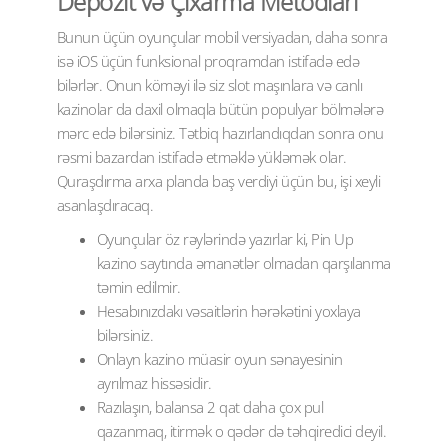
Depozit və Çıxarma Metodları
Bunun üçün oyunçular mobil versiyadan, daha sonra
isə iOS üçün funksional proqramdan istifadə edə
bilərlər. Onun köməyi ilə siz slot maşınlara və canlı
kazinolar da daxil olmaqla bütün populyar bölmələrə
mərc edə bilərsiniz. Tətbiq hazırlandıqdan sonra onu
rəsmi bazardan istifadə etməklə yükləmək olar.
Quraşdırma arxa planda baş verdiyi üçün bu, işi xeyli
asanlaşdıracaq.
Oyunçular öz rəylərində yazırlar ki, Pin Up
kazino saytında əmanətlər olmadan qarşılanma
təmin edilmir.
Hesabınızdakı vəsaitlərin hərəkətini yoxlaya
bilərsiniz.
Onlayn kazino müasir oyun sənayesinin
ayrılmaz hissəsidir.
Razılaşın, balansa 2 qat daha çox pul
qazanmaq, itirmək o qədər də təhqiredici deyil.