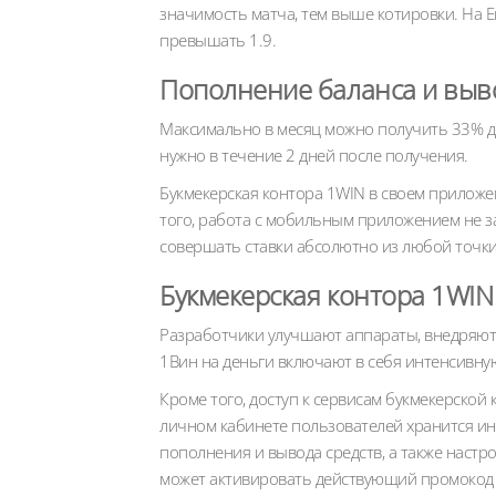
значимость матча, тем выше котировки. На Е
превышать 1.9.
Пополнение баланса и выв
Максимально в месяц можно получить 33% д
нужно в течение 2 дней после получения.
Букмекерская контора 1WIN в своем приложен
того, работа с мобильным приложением не за
совершать ставки абсолютно из любой точк
Букмекерская контора 1WIN
Разработчики улучшают аппараты, внедряют
1Вин на деньги включают в себя интенсивну
Кроме того, доступ к сервисам букмекерской
личном кабинете пользователей хранится ин
пополнения и вывода средств, а также настр
может активировать действующий промокод 