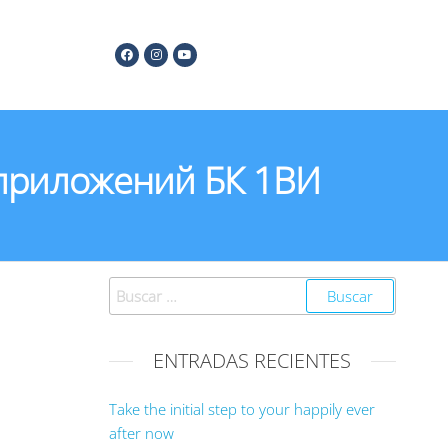
 приложений БК 1ВИ
ENTRADAS RECIENTES
Take the initial step to your happily ever
after now