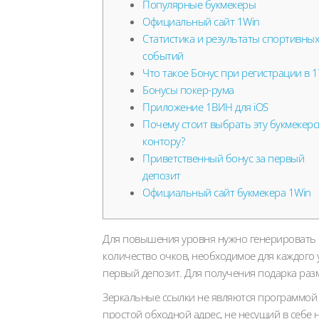
Популярные букмекеры
Официальный сайт 1Win
Статистика и результаты спортивны
событий
Что такое Бонус при регистрации в 
Бонусы покер-рума
Приложение 1ВИН для iOS
Почему стоит выбрать эту букмекер
контору?
Приветственный бонус за первый
депозит
Официальный сайт букмекера 1Win
Для повышения уровня нужно генерировать к
количество очков, необходимое для каждого 
первый депозит. Для получения подарка раз
Зеркальные ссылки не являются программой 
простой обходной адрес, не несущий в себе 