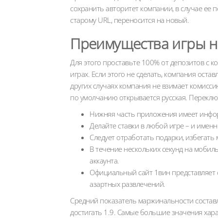
сохранить авторитет компании, в случае ее п
старому URL, переносится на новый.
Преимущества игры на
Для этого проставьте 100% от депозитов с ко
играх. Если этого не сделать, компания оста
других случаях компания не взимает комисси
по умолчанию открывается русская. Переклю
Нижняя часть приложения имеет инфо
Делайте ставки в любой игре – и именн
Следует отработать подарки, избегать м
В течение нескольких секунд на мобил
аккаунта.
Официальный сайт 1вин представляет 
азартных развлечений.
Средний показатель маржинальности составл
достигать 1.9. Самые большие значения хар