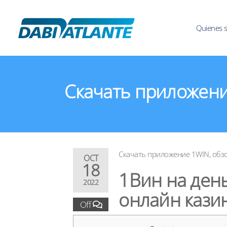
Quienes 
Скачать приложени
Скачать приложение 1WIN, об
OCT
18
1Вин на день
2022
онлайн кази
Off