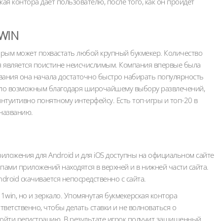
ая контора даёт пользователю, после того, как он пройдёт
1WIN
орым может похвастать любой крупный букмекер. Количество
я является поистине неисчислимым. Компания впервые была
нования она начала достаточно быстро набирать популярность
 стало возможным благодаря широчайшему выбору развлечений,
нтуитивно понятному интерфейсу. Есть топ-игры и топ-20 в
 названию.
иложения для Android и для iOS доступны на официальном сайте
пами приложений находятся в верхней и в нижней части сайта.
roid скачивается непосредственно с сайта.
win, но и зеркало. Упомянутая букмекерская контора
ветственно, чтобы делать ставки и не волноваться о
ройти регистрацию. В результате игрок получит защищенный