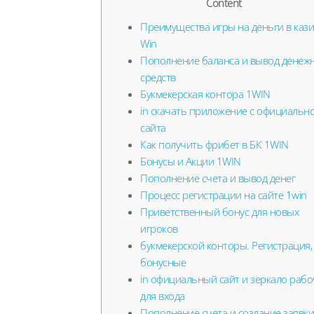
Content
Преимущества игры на деньги в каз
Win
Пополнение баланса и вывод денеж
средств
Букмекерская контора 1WIN
in скачать приложение с официальн
сайта
Как получить фрибет в БК 1WIN
Бонусы и Акции 1WIN
Пополнение счета и вывод денег
Процесс регистрации на сайте 1win
Приветственный бонус для новых
игроков
букмекерской конторы. Регистрация,
бонусные
in официальный сайт и зеркало рабо
для входа
Пополнение счета и создание заявки