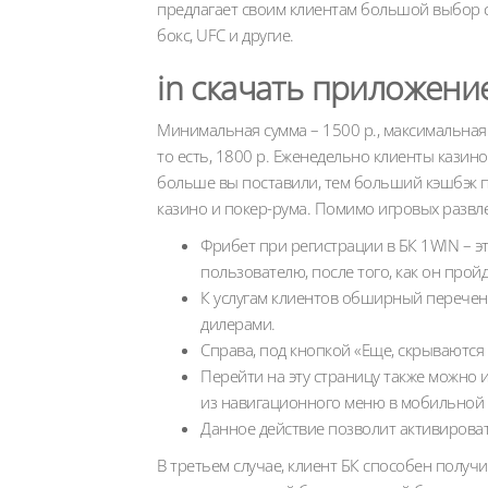
предлагает своим клиентам большой выбор сп
бокс, UFC и другие.
in скачать приложени
Минимальная сумма – 1500 р., максимальная 
то есть, 1800 р. Еженедельно клиенты казин
больше вы поставили, тем больший кэшбэк по
казино и покер-рума. Помимо игровых развл
Фрибет при регистрации в БК 1WIN – э
пользователю, после того, как он про
К услугам клиентов обширный перечень
дилерами.
Справа, под кнопкой «Еще, скрываются
Перейти на эту страницу также можно 
из навигационного меню в мобильной в
Данное действие позволит активироват
В третьем случае, клиент БК способен получ