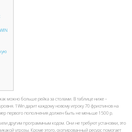
х
1WIN
скую
ак можно больше рейка за столами. В таблице ниже –
уровня. 1Win дарит каждому новому игроку 70 фриспинов на
мер первого пополнения должен быть не меньше 1500 р.
или другим программным кодом. Они не требуют установки, это
никакой угрозы. Кроме этого, скопированный ресурс помогает