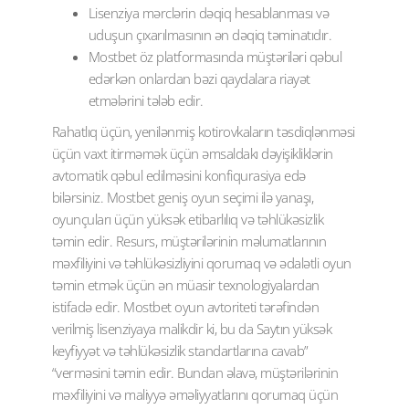
Lisenziya mərclərin dəqiq hesablanması və
uduşun çıxarılmasının ən dəqiq təminatıdır.
Mostbet öz platformasında müştəriləri qəbul
edərkən onlardan bəzi qaydalara riayət
etmələrini tələb edir.
Rahatlıq üçün, yenilənmiş kotirovkaların təsdiqlənməsi
üçün vaxt itirməmək üçün əmsaldakı dəyişikliklərin
avtomatik qəbul edilməsini konfiqurasiya edə
bilərsiniz. Mostbet geniş oyun seçimi ilə yanaşı,
oyunçuları üçün yüksək etibarlılıq və təhlükəsizlik
təmin edir. Resurs, müştərilərinin məlumatlarının
məxfiliyini və təhlükəsizliyini qorumaq və ədalətli oyun
təmin etmək üçün ən müasir texnologiyalardan
istifadə edir. Mostbet oyun avtoriteti tərəfindən
verilmiş lisenziyaya malikdir ki, bu da Saytın yüksək
keyfiyyət və təhlükəsizlik standartlarına cavab”
“verməsini təmin edir. Bundan əlavə, müştərilərinin
məxfiliyini və maliyyə əməliyyatlarını qorumaq üçün