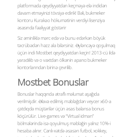
platformada qeydiyyatdan keçməyə elə indidən
davam etməyinizi tövsiyə edirik! Bəli, bukmeker
kontoru Kurakao hökumətinin verdiyi lisenziya
əsasında fəaliyyət göstərir
Siz əminliklə mərc edə və bunu edərkən böyük
təcrübədən həzz ala bilərsiniz. Əyləncəyə qoşulmaq
üçün indi Mostbet qeydiyyatdan keçin! 2013-cü ildə
yaradılıb və o vaxtdan ölkənin aparıcı bukmeker
kontorlarından birinə çevrilib.
Mostbet Bonuslar
Bonuslar haqqında ətraflı məlumat aşağıda
verilmişdir. Əlavə edilmiş məbləğdən veycer x60-a
çatdıqda müştərilər üçün əsas balansa bonus
köçürülür. Live-games və “Virtual idman”
bölmələrində isə qoyulmuş məbləğin yalnız 10%-i
hesaba alınır. Canlı-xətdə əsasən futbol, xokkey,