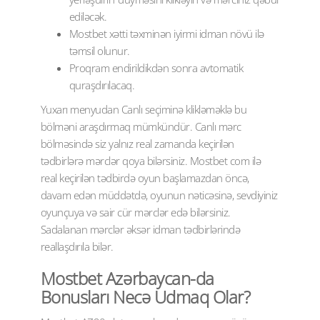
ediləcək.
Mostbet xətti təxminən iyirmi idman növü ilə
təmsil olunur.
Proqram endirildikdən sonra avtomatik
quraşdırılacaq.
Yuxarı menyudan Canlı seçiminə klikləməklə bu
bölməni araşdırmaq mümkündür. Canlı mərc
bölməsində siz yalnız real zamanda keçirilən
tədbirlərə mərclər qoya bilərsiniz. Mostbet com ilə
real keçirilən tədbirdə oyun başlamazdan öncə,
davam edən müddətdə, oyunun nəticəsinə, sevdiyiniz
oyunçuya və sair cür mərclər edə bilərsiniz.
Sadalanan mərclər əksər idman tədbirlərində
reallaşdırıla bilər.
Mostbet Azərbaycan-da
Bonusları Necə Udmaq Olar?