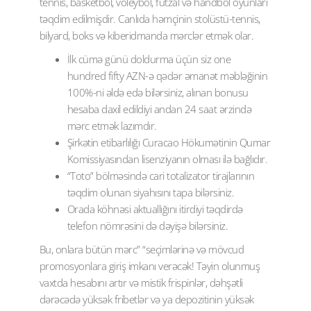
tennis, basketbol, voleybol, futzal və handbol oyunları
təqdim edilmişdir. Canlıda həmçinin stolüstü-tennis,
bilyard, boks və kiberidmanda mərclər etmək olar.
İlk cümə günü doldurma üçün siz one
hundred fifty AZN-ə qədər əmanət məbləğinin
100%-ni əldə edə bilərsiniz, alınan bonusu
hesaba daxil edildiyi andan 24 saat ərzində
mərc etmək lazımdır.
Şirkətin etibarlılığı Curacao Hökumətinin Qumar
Komissiyasından lisenziyanın olması ilə bağlıdır.
“Toto” bölməsində cari totalizator tirajlarının
təqdim olunan siyahısını tapa bilərsiniz.
Orada köhnəsi aktuallığını itirdiyi təqdirdə
telefon nömrəsini də dəyişə bilərsiniz.
Bu, onlara bütün mərc” “seçimlərinə və mövcud
promosyonlara giriş imkanı verəcək! Təyin olunmuş
vaxtda hesabını artır və mistik frispinlər, dəhşətli
dərəcədə yüksək fribetlər və ya depozitinin yüksək