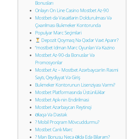
Bonusları
Onlayn On Line Casino Mostbet Az-90
Mostbet-də Vəsaitlərin Doldurulması Və
Çıxarılması Bukmeker Kontorunda
Populyar Mərc Seçimləri
Depozit Qoymaq Nə Qədər Vaxt Aparır?
“mostbet Idman Mərc Oyunları Və Kazino
Mostbet Az-90-da Bonuslar Və
Promosyonlar
Mostbet Az – Mostbet Azərbaycan’ın Rəsmi
Saytı, Qeydiyyat Və Giriş
Bukmeker Kontorunun Lisenziyası Varmı?
Mostbet Platformasında Üstünlüklər
Mostbet Apk-nin Endirilməsi
Mostbet Azərbaycan Reytinqi
Əlaqə Və Dəstək
? Mobil Proqram Mövcuddurmu?
Mostbet Canlı Mərc
? Mən Bonusu Necə Əldə Edə Bilərəm?