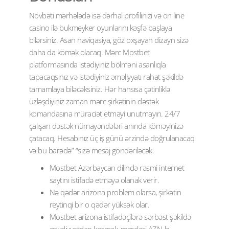
Növbəti mərhələdə isə dərhal profilinizi və on line
casino ilə bukmeyker oyunlarını kəşfə başlaya
bilərsiniz. Asan naviqasiya, göz oxşayan dizayn sizə
daha da kömək olacaq. Mərc Mostbet
platformasında istədiyiniz bölməni asanlıqla
tapacaqsınız və istədiyiniz əməliyyatı rahat şəkildə
tamamlaya biləcəksiniz. Hər hansısa çətinliklə
üzləşdiyiniz zaman mərc şirkətinin dəstək
komandasına müraciət etməyi unutmayın. 24/7
çalışan dəstək nümayəndələri anında köməyinizə
çatacaq. Hesabınız üç iş günü ərzində doğrulanacaq
və bu barədə” “sizə mesaj göndəriləcək.
Mostbet Azərbaycan dilində rəsmi internet
saytını istifadə etməyə olanak verir.
Nə qədər arizona problem olarsa, şirkətin
reytinqi bir o qədər yüksək olar.
Mostbet arizona istifadəçilərə sərbəst şəkildə