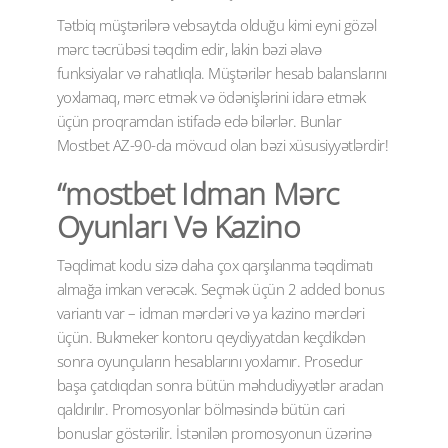
Tətbiq müştərilərə vebsaytda olduğu kimi eyni gözəl
mərc təcrübəsi təqdim edir, lakin bəzi əlavə
funksiyalar və rahatlıqla. Müştərilər hesab balanslarını
yoxlamaq, mərc etmək və ödənişlərini idarə etmək
üçün proqramdan istifadə edə bilərlər. Bunlar
Mostbet AZ-90-da mövcud olan bəzi xüsusiyyətlərdir!
“mostbet Idman Mərc
Oyunları Və Kazino
Təqdimat kodu sizə daha çox qarşılanma təqdimatı
almağa imkan verəcək. Seçmək üçün 2 added bonus
variantı var – idman mərcləri və ya kazino mərcləri
üçün. Bukmeker kontoru qeydiyyatdan keçdikdən
sonra oyunçuların hesablarını yoxlamır. Prosedur
başa çatdıqdan sonra bütün məhdudiyyətlər aradan
qaldırılır. Promosyonlar bölməsində bütün cari
bonuslar göstərilir. İstənilən promosyonun üzərinə