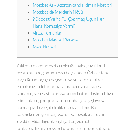
Mostbet Az – Azərbaycanda Idman Mərcləri
Mostbet-də Mərclərin Növü
? Depozit Və Ya Pul Çıxarmaq Üçün Hər
Hansı Komissiya Varmı?
Virtual Idmanlar
Mostbet Mərcləri Barədə
Mərc Növləri
Yükləmə məhdudiyyətləri olduğu halda, siz iCloud
hesabınızın regionunu Azərbaycandan Özbəkistana
və ya Kolumbiyaya dəyişməli və yükləməni təkrar
etməlisiniz. Telefonunuzda brauzer vasitəsilə işə
salınan u, veb-sayt funksiyalarının bütün dəstini ehtiva
edir. Lakin o, proqramlardan daha yavaş işləyir və
barmaq izi ilə giriş ilə trafikə qənaət etmir. Bu
bukmeker en yeni başlayanlar və peşəkarlar üçün
idealdır. Etibarlılığı, əlverişli şərtləri, xidmət
funksionallığını və reward proqramını nəzərə alaraq,