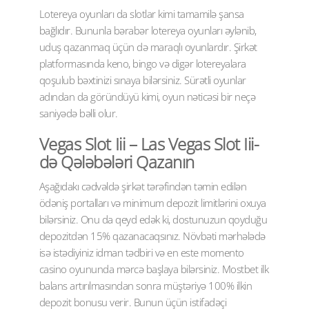
Lotereya oyunları da slotlar kimi tamamilə şansa
bağlıdır. Bununla bərabər lotereya oyunları əylənib,
uduş qazanmaq üçün də maraqlı oyunlardır. Şirkət
platformasında keno, bingo və digər lotereyalara
qoşulub bəxtinizi sınaya bilərsiniz. Sürətli oyunlar
adından da göründüyü kimi, oyun nəticəsi bir neçə
saniyədə bəlli olur.
Vegas Slot Iii – Las Vegas Slot Iii-
də Qələbələri Qazanın
Aşağıdakı cədvəldə şirkət tərəfindən təmin edilən
ödəniş portalları və minimum depozit limitlərini oxuya
bilərsiniz. Onu da qeyd edək ki, dostunuzun qoyduğu
depozitdən 15% qazanacaqsınız. Növbəti mərhələdə
isə istədiyiniz idman tədbiri və en este momento
casino oyununda mərcə başlaya bilərsiniz. Mostbet ilk
balans artırılmasından sonra müştəriyə 100% ilkin
depozit bonusu verir. Bunun üçün istifadəçi