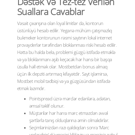
Dəstək Və Tez-tez Verilən
Suallara Cavablar
Vəsait çıxarışına olan loyal limitlər də, kontorun
üstünlüyü hesab edilir. Yeganə mühüm çatışmazlıq
bukmeker kontorunun rəsmi saytının lokal internet
provayderlər tərəfindən bloklanması riski hesab edilir.
Hətta bu halda belə, problemi güzgü istifadə etməklə
və ya bloklanmanı aşıb keçəcək hər hansı bir başqa
üsulla həll etmək olar. Mostbetdən bonus almaq
üçün ilk depziti artırmaq kifayətdir. Sayt işləmirsə,
Mostbet mobil tədbiqi və ya güzgüsündən istifadə
etmək lazımdır.
Pointspread üzrə mərclər edənlərə, adətən,
əmsal təklif olunur.
Müştərilər hər hansı mərc etməzdən əvvəl
şərtlərlə tanış olduqlarına əmin olmalıdırlar.
Seçimlərinizdən razı qaldıqdan sonra ‘Mərc
yerləşdirin’ düyməsini klikləyin və mərciniz qəbul