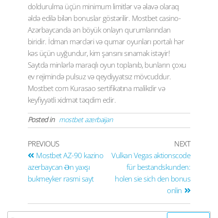
doldurulma üçün minimum limitlər və əlavə olaraq
əldə edilə bilən bonuslar göstərilir. Мostbet casino-
Azərbaycanda ən böyük onlayn qurumlarından
biridir. İdman mərcləri və qumar oyunları portalı hər
kəs üçün uyğundur, kim şansını sınamak istəyir!
Saytda minlərlə maraqlı oyun toplanıb, bunların çoxu
ev rejimində pulsuz və qeydiyyatsız mövcuddur.
Mostbet com Kurasao sertifikatına malikdir və
keyfiyyətli xidmət təqdim edir.
Posted in
mostbet azerbaijan
PREVIOUS
NEXT
Mostbet AZ-90 kazino
Vulkan Vegas aktionscode
azerbaycan Ən yaxşı
für bestandskunden:
bukmeyker rəsmi sayt
holen sie sich den bonus
onlin