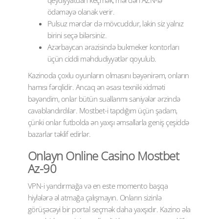
qeydiyyatdan keçmək, mərcləri AZN-lə
ödəməyə olanak verir.
Pulsuz mərclər də mövcuddur, lakin siz yalnız
birini seçə bilərsiniz.
Azərbaycan ərazisində bukmeker kontorları
üçün ciddi məhdudiyyətlər qoyulub.
Kazinoda çoxlu oyunların olmasını bəyənirəm, onların
hamısı fərqlidir. Ancaq ən əsası texniki xidməti
bəyəndim, onlar bütün suallarımı saniyələr ərzində
cavablandırdılar. Mostbet-i tapdığım üçün şadam,
çünki onlar futbolda ən yaxşı əmsallarla geniş çeşiddə
bazarlar təklif edirlər.
Onlayn Online Casino Mostbet
Az-90
VPN-i yandırmağa və en este momento başqa
hiylələrə əl atmağa çalışmayın. Onların sizinlə
görüşəcəyi bir portal seçmək daha yaxşıdır. Kazino əla