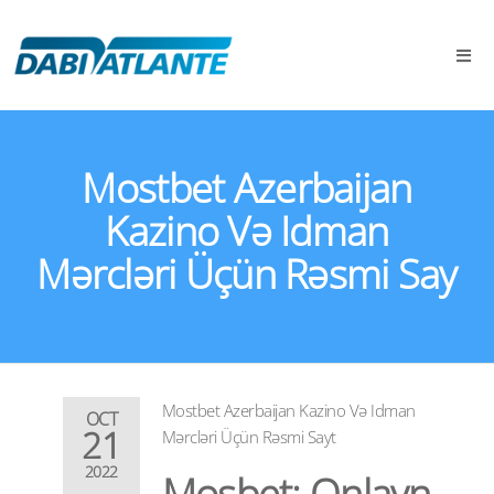
Mostbet Azerbaijan
Kazino Və Idman
Mərcləri Üçün Rəsmi Say
Mostbet Azerbaijan Kazino Və Idman
OCT
21
Mərcləri Üçün Rəsmi Sayt
2022
Mosbet: Onlayn