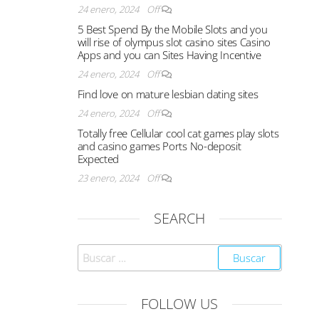
24 enero, 2024
Off
5 Best Spend By the Mobile Slots and you
will rise of olympus slot casino sites Casino
Apps and you can Sites Having Incentive
24 enero, 2024
Off
Find love on mature lesbian dating sites
24 enero, 2024
Off
Totally free Cellular cool cat games play slots
and casino games Ports No-deposit
Expected
23 enero, 2024
Off
SEARCH
FOLLOW US