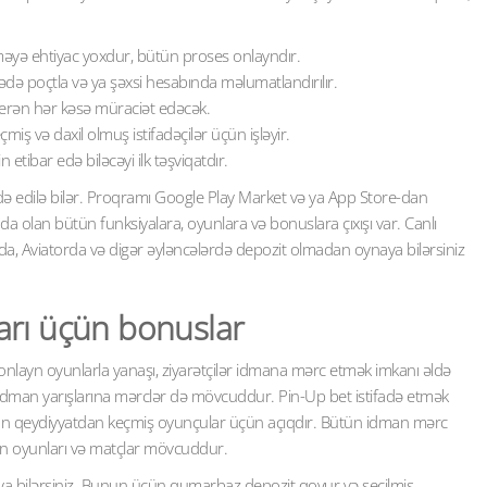
əyə ehtiyac yoxdur, bütün proses onlayndır.
ə poçtla və ya şəxsi hesabında məlumatlandırılır.
verən hər kəsə müraciət edəcək.
ş və daxil olmuş istifadəçilər üçün işləyir.
etibar edə biləcəyi ilk təşviqatdır.
fadə edilə bilər. Proqramı Google Play Market və ya App Store-dan
nda olan bütün funksiyalara, oyunlara və bonuslara çıxışı var. Canlı
arda, Aviatorda və digər əyləncələrdə depozit olmadan oynaya bilərsiniz
arı üçün bonuslar
i onlayn oyunlarla yanaşı, ziyarətçilər idmana mərc etmək imkanı əldə
 idman yarışlarına mərclər də mövcuddur. Pin-Up bet istifadə etmək
 olan qeydiyyatdan keçmiş oyunçular üçün açıqdır. Bütün idman mərc
an oyunları və matçlar mövcuddur.
aya bilərsiniz. Bunun üçün qumarbaz depozit qoyur və seçilmiş