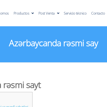
somos
Productos
Post Venta
Servicio técnico
Contacto
Azərbaycanda rəsmi say
 rəsmi sayt
i və mənfi cəhətləri