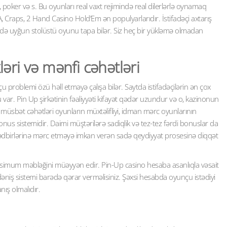
 poker və s. Bu oyunları real vaxt rejimində real dilerlərlə oynamaq
, Craps, 2 Hand Casino Hold’Em ən populyarlarıdır. İstifadəçi axtarış
ində uyğun stolüstü oyunu tapa bilər. Siz heç bir yükləmə olmadan
əri və mənfi cəhətləri
 problemi özü həll etməyə çalışa bilər. Saytda istifadəçilərin ən çox
u var. Pin Up şirkətinin fəaliyyəti kifayət qədər uzundur və o, kazinonun
n müsbət cəhətləri oyunların müxtəlifliyi, idman mərc oyunlarının
onus sistemidir. Daimi müştərilərə sadiqlik və tez-tez fərdi bonuslar da
ədbirlərinə mərc etməyə imkan verən sadə qeydiyyat prosesinə diqqət
imum məbləğini müəyyən edir. Pin-Up casino hesaba asanlıqla vəsait
niş sistemi barədə qərar verməlisiniz. Şəxsi hesabda oyunçu istədiyi
nış olmalıdır.