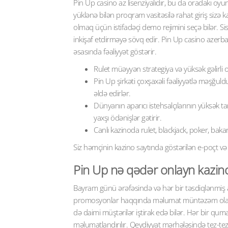
Pin Up casino az lisenziyalıdır, bu da oradakı oyun 
yüklənə bilən proqram vasitəsilə rahat giriş sizə k
olmaq üçün istifadəçi demo rejimini seçə bilər. Sis
inkişaf etdirməyə sövq edir. Pin Up casino azerbayc
əsasında fəaliyyət göstərir.
Rulet müəyyən strategiya və yüksək gəlirli
Pin Up şirkəti çoxşaxəli fəaliyyətlə məşğul
əldə edirlər.
Dünyanın aparıcı istehsalçılarının yüksək 
yaxşı ödənişlər gətirir.
Canlı kazinoda rulet, blackjack, poker, baka
Siz həmçinin kazino saytında göstərilən e-poçt və ya
Pin Up nə qədər onlayn kazino 
Bayram günü ərəfəsində və hər bir təsdiqlənmiş a
promosyonlar haqqında məlumat müntəzəm olaraq
də daimi müştərilər iştirak edə bilər. Hər bir q
məlumatlandırılır. Qeydiyyat mərhələsində tez-