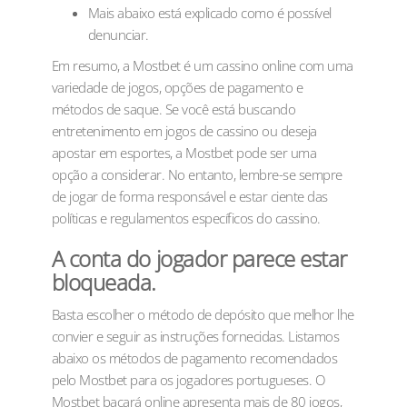
Mais abaixo está explicado como é possível
denunciar.
Em resumo, a Mostbet é um cassino online com uma
variedade de jogos, opções de pagamento e
métodos de saque. Se você está buscando
entretenimento em jogos de cassino ou deseja
apostar em esportes, a Mostbet pode ser uma
opção a considerar. No entanto, lembre-se sempre
de jogar de forma responsável e estar ciente das
políticas e regulamentos específicos do cassino.
A conta do jogador parece estar
bloqueada.
Basta escolher o método de depósito que melhor lhe
convier e seguir as instruções fornecidas. Listamos
abaixo os métodos de pagamento recomendados
pelo Mostbet para os jogadores portugueses. O
Mostbet bacará online apresenta mais de 80 jogos,