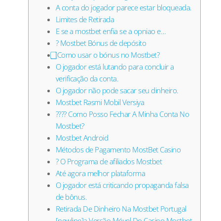
A conta do jogador parece estar bloqueada.
Limites de Retirada
E se a mostbet enfia se a opniao e…
? Mostbet Bónus de depósito
⃣ Como usar o bónus no Mostbet?
O jogador está lutando para concluir a
verificação da conta.
O jogador não pode sacar seu dinheiro.
Mоstbеt Rəsmi Mоbil Vеrsiyа
???? Como Posso Fechar A Minha Conta No
Mostbet?
Mostbet Android
Métodos de Pagamento MostBet Casino
? O Programa de afiliados Mostbet
Até agora melhor plataforma
O jogador está criticando propaganda falsa
de bônus.
Retirada De Dinheiro Na Mostbet Portugal
[newline]a Versão Móvel Do Casino Mostbet