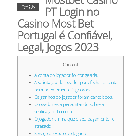
Off
PT Login no
Casino Most Bet
Portugal é Confiável,
Legal, Jogos 2023
Content
A conta do jogador foi congelada.
A solicitação do jogador para fechar a conta
permanentemente é ignorada.
Os ganhos do jogador foram cancelados.
O jogador está perguntando sobre a
verificação da conta.
O jogador afirma que o seu pagamento foi
atrasado.
Sеrvіçо dе Ароіо ао Jоgаdоr