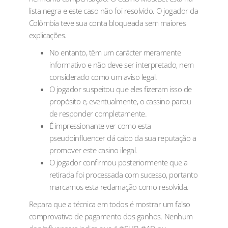
lista negra e este caso não foi resolvido. O jogador da
Colômbia teve sua conta bloqueada sem maiores
explicações.
No entanto, têm um carácter meramente
informativo e não deve ser interpretado, nem
considerado como um aviso legal.
O jogador suspeitou que eles fizeram isso de
propósito e, eventualmente, o cassino parou
de responder completamente.
É impressionante ver como esta
pseudoinfluencer dá cabo da sua reputação a
promover este casino ilegal.
O jogador confirmou posteriormente que a
retirada foi processada com sucesso, portanto
marcamos esta reclamação como resolvida.
Repara que a técnica em todos é mostrar um falso
comprovativo de pagamento dos ganhos. Nenhum