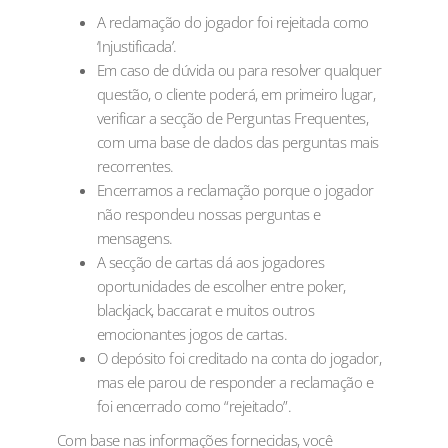
A reclamação do jogador foi rejeitada como
‘Injustificada’.
Em caso de dúvida ou para resolver qualquer
questão, o cliente poderá, em primeiro lugar,
verificar a secção de Perguntas Frequentes,
com uma base de dados das perguntas mais
recorrentes.
Encerramos a reclamação porque o jogador
não respondeu nossas perguntas e
mensagens.
A secção de cartas dá aos jogadores
oportunidades de escolher entre poker,
blackjack, baccarat e muitos outros
emocionantes jogos de cartas.
O depósito foi creditado na conta do jogador,
mas ele parou de responder a reclamação e
foi encerrado como “rejeitado”.
Com base nas informações fornecidas, você