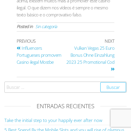
acima, existem muitos mais a promover este casino
ilegal. O que dizem nos vídeos é sempre o mesmo
texto básico e o comprovativo falso.
Posted in
Sin categoría
PREVIOUS
NEXT
Influencers
Vulkan Vegas 25 Euro
Portugueses promovem
Bonus Ohne Einzahlung
Casino ilegal Mostbe
2023 25 Promotional Cod
ENTRADAS RECIENTES
Take the initial step to your happily ever after now
5 Best Spend By the Mobile Slots and you will rise of olympus