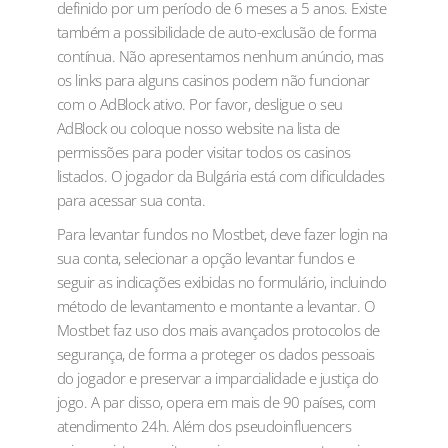
definido por um período de 6 meses a 5 anos. Existe
também a possibilidade de auto-exclusão de forma
contínua. Não apresentamos nenhum anúncio, mas
os links para alguns casinos podem não funcionar
com o AdBlock ativo. Por favor, desligue o seu
AdBlock ou coloque nosso website na lista de
permissões para poder visitar todos os casinos
listados. O jogador da Bulgária está com dificuldades
para acessar sua conta.
Para levantar fundos no Mostbet, deve fazer login na
sua conta, selecionar a opção levantar fundos e
seguir as indicações exibidas no formulário, incluindo
método de levantamento e montante a levantar. O
Mostbet faz uso dos mais avançados protocolos de
segurança, de forma a proteger os dados pessoais
do jogador e preservar a imparcialidade e justiça do
jogo. A par disso, opera em mais de 90 países, com
atendimento 24h. Além dos pseudoinfluencers