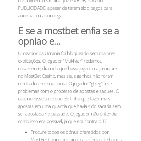
dos influencers indica que é #PUB, #AD ou
PUBLICIDADE, apesar de terem sido pagos para
anunciar o casino ilegal.
E se a mostbet enfia se a
opniao e…
O jogador da Ucrânia foi bloqueado sem maiores
explicações. O jogador “Mukhtar” reclamou
novamente, dizendo que havia jogado caça-níqueis
no MostBet Casino, mas seus ganhos não foram
creditados em sua conta. O jogador “gtreg” teve
problemas com o processo de apostas e saques. O
cassino disse a ele que ele tinha que fazer mais
apostas em uma quantia que havia sido sacada sem
ser apostada no passado. O jogador não entendia
como isso era possível, já que era contra o TC.
Procure todos os bónus oferecidos por
MostBet Casino, incluindo as ofertas de bónus