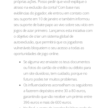
próprias ações. Posso pedir que você explique o
atraso na exclusão da conta? Com base nas
evidências do jogador, ele entrou em contato com
seu suporte em 10 de janeiro e também informou
seu suporte de bate-papo ao vivo sobre seu vício em
jogos de azar primeiro. Lançamos esta iniciativa com
o objetivo de criar um sistema global de
autoexclusão, que permitirá que os jogadores
vulneráveis bloqueiem o seu acesso a todas as
oportunidades de jogo online.
Se alguma vez enviaste os teus documentos
ou fotos do cartão de crédito ou débito para
um site duvidoso, tem cuidado, porque no
futuro podes ter muitos problemas.
Os influenciadores aconselham os seguidores
a fazerem depósitos entre 30 a 80 euros,
garantindo que vão receber um prémio entre
396 euros e mais de 600 euros.