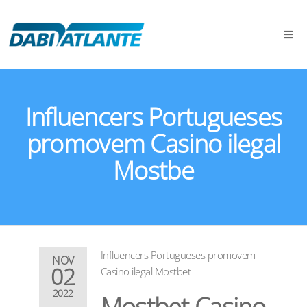
Influencers Portugueses
promovem Casino ilegal
Mostbe
Influencers Portugueses promovem
NOV
02
Casino ilegal Mostbet
2022
Mostbet Casino