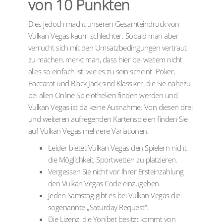
von 10 Punkten
Dies jedoch macht unseren Gesamteindruck von
Vulkan Vegas kaum schlechter. Sobald man aber
verrucht sich mit den Umsatzbedingungen vertraut
zu machen, merkt man, dass hier bei weitem nicht
alles so einfach ist, wie es zu sein scheint. Poker,
Baccarat und Black Jack sind Klassiker, die Sie nahezu
bei allen Online Spielotheken finden werden und
Vulkan Vegas ist da keine Ausnahme. Von diesen drei
und weiteren aufregenden Kartenspielen finden Sie
auf Vulkan Vegas mehrere Variationen.
Leider bietet Vulkan Vegas den Spielern nicht
die Möglichkeit, Sportwetten zu platzieren.
Vergessen Sie nicht vor Ihrer Ersteinzahlung
den Vulkan Vegas Code einzugeben.
Jeden Samstag gibt es bei Vulkan Vegas die
sogenannte „Saturday Request“.
Die Lizenz, die Yonibet besitzt kommt von