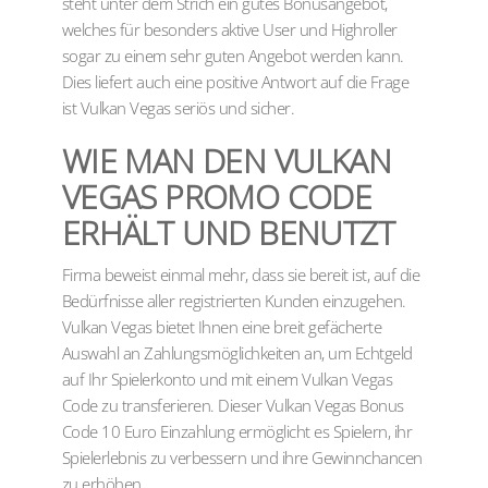
steht unter dem Strich ein gutes Bonusangebot,
welches für besonders aktive User und Highroller
sogar zu einem sehr guten Angebot werden kann.
Dies liefert auch eine positive Antwort auf die Frage
ist Vulkan Vegas seriös und sicher.
WIE MAN DEN VULKAN
VEGAS PROMO CODE
ERHÄLT UND BENUTZT
Firma beweist einmal mehr, dass sie bereit ist, auf die
Bedürfnisse aller registrierten Kunden einzugehen.
Vulkan Vegas bietet Ihnen eine breit gefächerte
Auswahl an Zahlungsmöglichkeiten an, um Echtgeld
auf Ihr Spielerkonto und mit einem Vulkan Vegas
Code zu transferieren. Dieser Vulkan Vegas Bonus
Code 10 Euro Einzahlung ermöglicht es Spielern, ihr
Spielerlebnis zu verbessern und ihre Gewinnchancen
zu erhöhen.