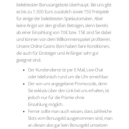
beliebtesten Bonusangebote überhaupt. Bei uns gibt
es bis zu 1.500 Euro zusätzlich sowie 150 Freispiele
für einige der beliebtesten Spielautomaten. Aber
keine Angst vor den großen Beträgen, denn bereits
ab einer Einzahlung von 10€ bzw. 15€ sind Sie dabei
und können von dem Willkommenspaket profitieren.
Unsere Online Casino Boni haben faire Konditionen,
die auch für Einsteiger und Anfänger sehr gut
geeignet sind.
Der Kundendienst ist per E-Mail, Live-Chat
oder telefonisch rund um die Uhr erreichbar.
Der von uns angegebene Promocode, denn
Sie exklusiv über den Link bei uns erhalten, ist
jedoch nur für die Prämie ohne
Einzahlung möglich.
Ferner sollte man auch wissen, dass zahlreiche
Slots vom Bonusgeld ausgenommen sind, man
an diesen also gar kein Bonusgeld umsetzen