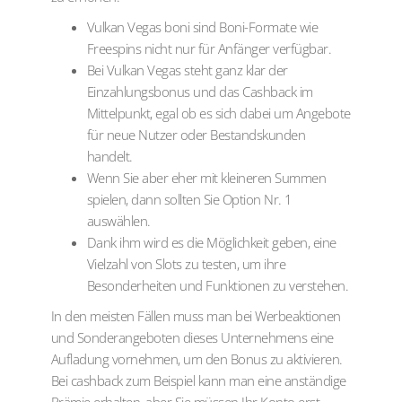
Vulkan Vegas boni sind Boni-Formate wie
Freespins nicht nur für Anfänger verfügbar.
Bei Vulkan Vegas steht ganz klar der
Einzahlungsbonus und das Cashback im
Mittelpunkt, egal ob es sich dabei um Angebote
für neue Nutzer oder Bestandskunden
handelt.
Wenn Sie aber eher mit kleineren Summen
spielen, dann sollten Sie Option Nr. 1
auswählen.
Dank ihm wird es die Möglichkeit geben, eine
Vielzahl von Slots zu testen, um ihre
Besonderheiten und Funktionen zu verstehen.
In den meisten Fällen muss man bei Werbeaktionen
und Sonderangeboten dieses Unternehmens eine
Aufladung vornehmen, um den Bonus zu aktivieren.
Bei cashback zum Beispiel kann man eine anständige