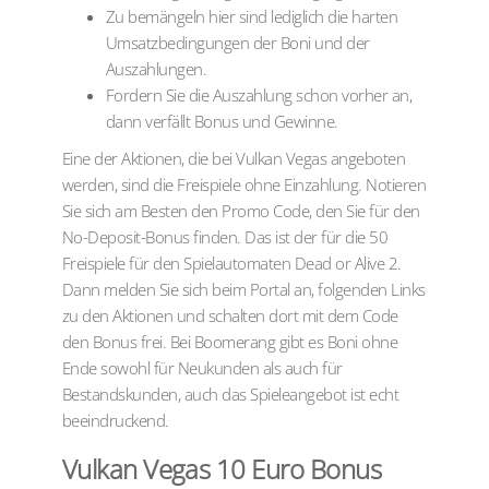
Zu bemängeln hier sind lediglich die harten
Umsatzbedingungen der Boni und der
Auszahlungen.
Fordern Sie die Auszahlung schon vorher an,
dann verfällt Bonus und Gewinne.
Eine der Aktionen, die bei Vulkan Vegas angeboten
werden, sind die Freispiele ohne Einzahlung. Notieren
Sie sich am Besten den Promo Code, den Sie für den
No-Deposit-Bonus finden. Das ist der für die 50
Freispiele für den Spielautomaten Dead or Alive 2.
Dann melden Sie sich beim Portal an, folgenden Links
zu den Aktionen und schalten dort mit dem Code
den Bonus frei. Bei Boomerang gibt es Boni ohne
Ende sowohl für Neukunden als auch für
Bestandskunden, auch das Spieleangebot ist echt
beeindruckend.
Vulkan Vegas 10 Euro Bonus