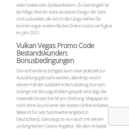
vielen bekannten Spieleanbietern. Zu bemängeln ist
bei Magic Red ein stark veraltetes Design der Seite
und Ladezeiten, die sich in die Länge ziehen.Sie
können sogar andere Bestes Online Casino verfügbar
im Jahr 2021.
Vulkan Vegas Promo Code
Bestandskunden:
Bonusbedingungen
Das vorhandene Echtgeld kann zwar jederzeit zur
Auszahlung gebracht werden, allerdings wird in
diesem Fall der zusätzliche Bonusbetrag storniert.
Solange mit Bonusguthaben gespielt wird, liegt der
maximale Einsatz bei 5€ pro Drehung. Megapari ist
nicht ohne Grund einer der besten Online-Anbieter.
Bekannt für sein Sportwettenangebot in
Deutschland, überzeugt es nun auch mit seinem
umfangreichen Casino-Angebot. Mit dem Anbieter