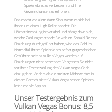
Spielerlebnis zu verbessern und ihre
Gewinnchancen zu erhöhen.
Das macht vor allem dann Sinn, wenn es sich bei
Ihnen um einen High Roller handelt. Die
Höchsteinzahlung ist variabel und hängt davon ab,
welche Zahlungsmethode Sie wählen. Sobald Sie eine
Einzahlung durchgeführt haben, wird das Geld im
Normalfall Ihrem Spielerkonto sofort gutgeschrieben.
Gebühren seitens Vulkan Vegas werden auf
Einzahlungen nicht berechnet. Vergessen Sie nicht
vor Ihrer Ersteinzahlung den Vulkan Vegas Code
einzugeben. Anders als die meisten Mitbewerber in
diesem Bereich bietet Vulkan Vegas seinen Spielern
keine mobile App an.
Unser Testergebnis zum
Vulkan Vegas Bonus: 8,5