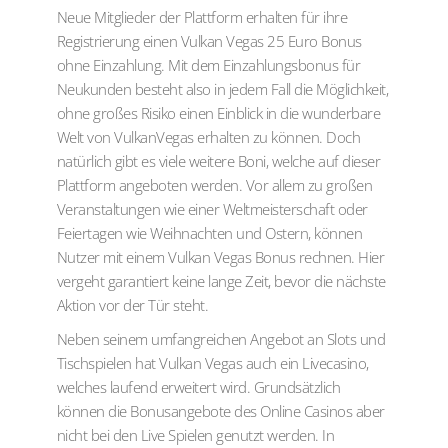
Neue Mitglieder der Plattform erhalten für ihre
Registrierung einen Vulkan Vegas 25 Euro Bonus
ohne Einzahlung. Mit dem Einzahlungsbonus für
Neukunden besteht also in jedem Fall die Möglichkeit,
ohne großes Risiko einen Einblick in die wunderbare
Welt von VulkanVegas erhalten zu können. Doch
natürlich gibt es viele weitere Boni, welche auf dieser
Plattform angeboten werden. Vor allem zu großen
Veranstaltungen wie einer Weltmeisterschaft oder
Feiertagen wie Weihnachten und Ostern, können
Nutzer mit einem Vulkan Vegas Bonus rechnen. Hier
vergeht garantiert keine lange Zeit, bevor die nächste
Aktion vor der Tür steht.
Neben seinem umfangreichen Angebot an Slots und
Tischspielen hat Vulkan Vegas auch ein Livecasino,
welches laufend erweitert wird. Grundsätzlich
können die Bonusangebote des Online Casinos aber
nicht bei den Live Spielen genutzt werden. In