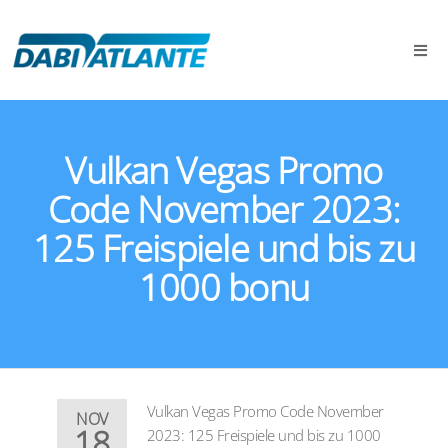
Vulkan Vegas Promo
Code November 2023:
125 Freispiele und bis zu
1000 bonu
Vulkan Vegas Promo Code November
NOV
18
2023: 125 Freispiele und bis zu 1000