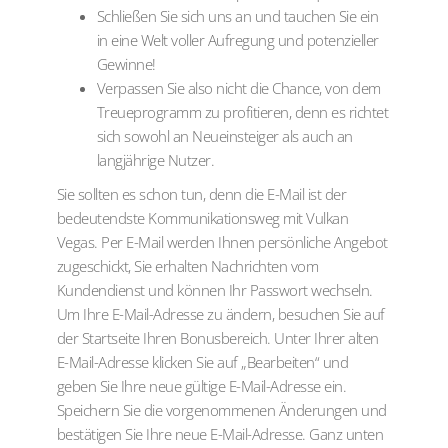
Schließen Sie sich uns an und tauchen Sie ein
in eine Welt voller Aufregung und potenzieller
Gewinne!
Verpassen Sie also nicht die Chance, von dem
Treueprogramm zu profitieren, denn es richtet
sich sowohl an Neueinsteiger als auch an
langjährige Nutzer.
Sie sollten es schon tun, denn die E-Mail ist der
bedeutendste Kommunikationsweg mit Vulkan
Vegas. Per E-Mail werden Ihnen persönliche Angebot
zugeschickt, Sie erhalten Nachrichten vom
Kundendienst und können Ihr Passwort wechseln.
Um Ihre E-Mail-Adresse zu ändern, besuchen Sie auf
der Startseite Ihren Bonusbereich. Unter Ihrer alten
E-Mail-Adresse klicken Sie auf „Bearbeiten“ und
geben Sie Ihre neue gültige E-Mail-Adresse ein.
Speichern Sie die vorgenommenen Änderungen und
bestätigen Sie Ihre neue E-Mail-Adresse. Ganz unten