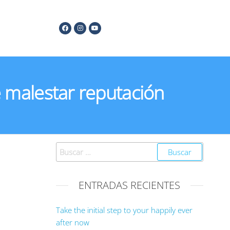
 malestar reputación
ENTRADAS RECIENTES
Take the initial step to your happily ever
after now