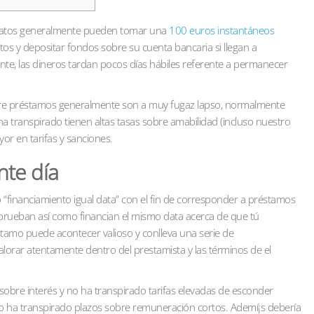
iatos generalmente pueden tomar una
100 euros instantáneos
utos y depositar fondos sobre su cuenta bancaria si llegan a
te, las dineros tardan pocos días hábiles referente a permanecer
bre préstamos generalmente son a muy fugaz lapso, normalmente
 transpirado tienen altas tasas sobre amabilidad (incluso nuestro
or en tarifas y sanciones.
nte día
o “financiamiento igual data” con el fin de corresponder a préstamos
aprueban así­ como financian el mismo data acerca de que tú
éstamo puede acontecer valioso y conlleva una serie de
alorar atentamente dentro del prestamista y las términos de el
sobre interés y no ha transpirado tarifas elevadas de esconder
no ha transpirado plazos sobre remuneración cortos. Ademí¡s debería