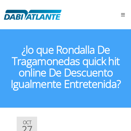
¿lo que Rondalla De
Tragamonedas quick hit
online De Descuento
Igualmente Entretenida?
OCT
27