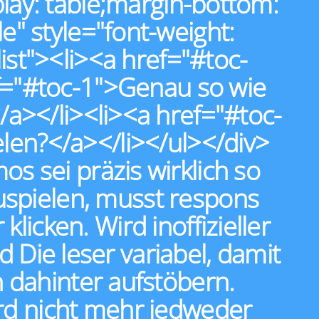
play: table;margin-bottom:
e" style="font-weight:
ist"><li><a href="#toc-
f="#toc-1">Genau so wie
/a></li><li><a href="#toc-
en?</a></li></ul></div>
s sei präzis wirklich so
uspielen, musst respons
icken. Wird inoffizieller
d Die leser variabel, damit
h dahinter aufstöbern.
Brd nicht mehr jedweder