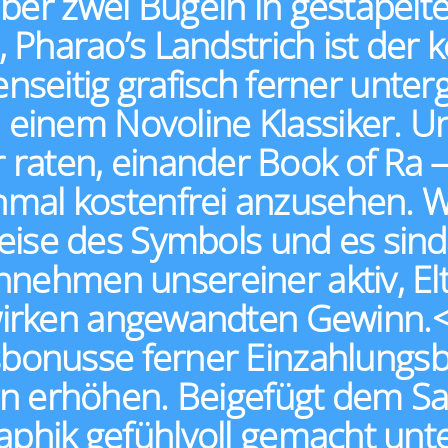
elber zwei Bügeln in gestapelt
 Pharao’s Landstrich ist der 
enseitig grafisch ferner unte
ei einem Novoline Klassiker. 
 raten, einander Book of Ra 
nmal kostenfrei anzusehen. W
eise des Symbols und es sind 
nnehmen unsereiner aktiv, El
irken angewandten Gewinn.</
onusse ferner Einzahlungsbo
 erhöhen. Beigefügt dem Sac
raphik gefühlvoll gemacht un