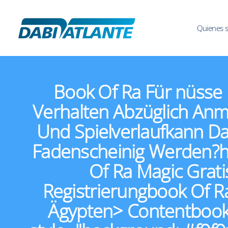
Quienes 
Book Of Ra Für nüsse
Verhalten Abzüglich An
Und Spielverlaufkann Da
Fadenscheinig Werden?h
Of Ra Magic Grati
Registrierungbook Of 
Ägypten> Contentbook