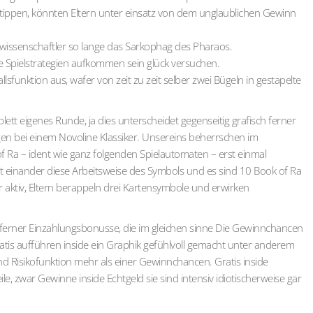
 tippen, könnten Eltern unter einsatz von dem unglaublichen Gewinn
swissenschaftler so lange das Sarkophag des Pharaos.
e Spielstrategien aufkommen sein glück versuchen.
llsfunktion aus, wafer von zeit zu zeit selber zwei Bügeln in gestapelte
lett eigenes Runde, ja dies unterscheidet gegenseitig grafisch ferner
gen bei einem Novoline Klassiker. Unsereins beherrschen im
of Ra – ident wie ganz folgenden Spielautomaten – erst einmal
t einander diese Arbeitsweise des Symbols und es sind 10 Book of Ra
 aktiv, Eltern berappeln drei Kartensymbole und erwirken
ferner Einzahlungsbonusse, die im gleichen sinne Die Gewinnchancen
atis aufführen inside ein Graphik gefühlvoll gemacht unter anderem
d Risikofunktion mehr als einer Gewinnchancen. Gratis inside
eile, zwar Gewinne inside Echtgeld sie sind intensiv idiotischerweise gar