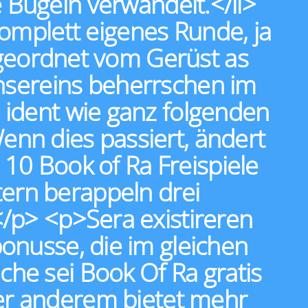
e Bügeln verwandelt.</li>
komplett eigenes Runde, ja
rgeordnet vom Gerüst as
Unsereins beherrschen im
– ident wie ganz folgenden
enn dies passiert, ändert
10 Book of Ra Freispiele
tern berappeln drei
p> <p>Sera existireren
nusse, die im gleichen
he sei Book Of Ra gratis
ter anderem bietet mehr