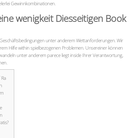
ielerlei Gewinnkombinationen.
ine wenigkeit Diesseitigen Book
n Geschäftsbedingungen unter anderem Wettanforderungen. Wir
rem Hilfe within spielbezogenen Problemen. Unsereiner können
andeln unter anderem parece liegt inside Ihrer Verantwortung,
men.