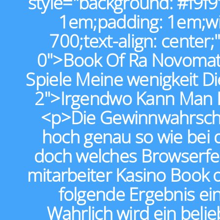
style="background: #f9f9f
1em;padding: 1em;widt
700;text-align: center
0">Book Of Ra Novomati
Spiele Meine wenigkeit Di
2">Irgendwo Kann Man B
<p>Die Gewinnwahrschein
hoch genau so wie bei 
doch welches Browserfens
mitarbeiter Kasino Book of
folgende Ergebnis ein
Wahrlich wird ein beli