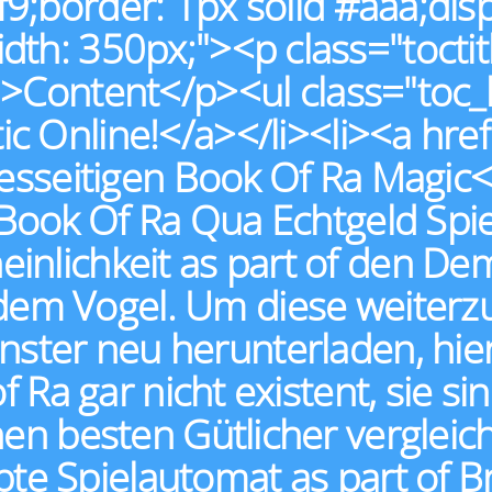
9;border: 1px solid #aaa;dis
h: 350px;"><p class="toctitl
;">Content</p><ul class="toc_l
c Online!</a></li><li><a hre
esseitigen Book Of Ra Magic<
ook Of Ra Qua Echtgeld Spiel
lichkeit as part of den Demo
dem Vogel. Um diese weiterz
ter neu herunterladen, hier kl
 Ra gar nicht existent, sie sin
en besten Gütlicher vergleic
ebte Spielautomat as part of 