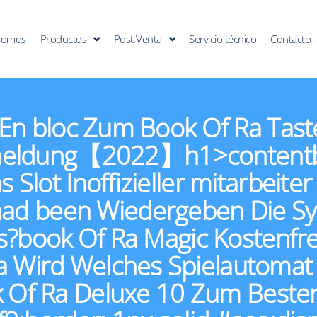
somos
Productos
Post Venta
Servicio técnico
Contacto
 En bloc Zum Book Of Ra Tas
meldung【2022】h1>contentbo
s Slot Inoffizieller mitarbei
ad been Wiedergeben Die Sy
s?book Of Ra Magic Kostenfrei
Ra Wird Welches Spielautomat
 Of Ra Deluxe 10 Zum Besten