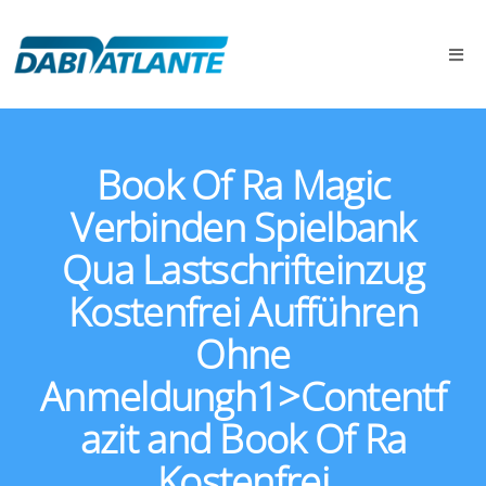
Book Of Ra Magic
Verbinden Spielbank
Qua Lastschrifteinzug
Kostenfrei Aufführen
Ohne
Anmeldungh1>Contentf
azit and Book Of Ra
Kostenfrei