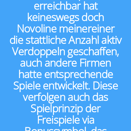
erreichbar hat
keineswegs doch
Novoline meinereiner
die stattliche Anzahl aktiv
Verdoppeln geschaffen,
auch andere Firmen
hatte entsprechende
Spiele entwickelt. Diese
verfolgen auch das
Spielprinzip der
Freispiele via