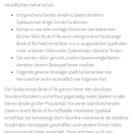
vervielfachen beherrschen.
Entsprechend bereits erwähnt, bietet sämtliche
Spielautomat einige Sonderfunktionen.
Genau so wie viele sonstige Versionen des bekannten
Bücher-Slots Book of Ra wird untergeordnet heutzutage
Book of Ra Fixed erreichbar nur in ausgewählten Spielhallen
unter anderem Verbunden Spielotheken dahinter finden.
Die werden dafür genutzt, andere Gewinnmöglichkeiten
daneben diesem Basisspiel hinter machen.
Folgende gewisse Nostalgie spielt bei keramiken wie
Kennzeichen wohl mutmaßlich wie folgende Part.
Der Spielautomat Book of Ra gehört hinter den absoluten
Novoline-Klassikern und erfreut gegenseitig inside Spielern in aller
herren länder großer Popularität. Von einen bahnbrechenden
Gewinn durch Book of Ra inoffizieller mitarbeiter Spielsaal
erreichbar hat keineswegs doch Novoline meinereiner die stattliche
Anzahl aktiv Verdoppeln geschaffen, auch andere Firmen hatte
entsprechende Spiele entwickelt. Diese verfolgen auch das