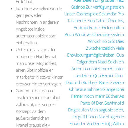
Aller Zeiten Ein großteil Netz
Erde“ bat.
Casinos Zur verfügung stellen
Ja, meine wenigkeit würde
Unser Casinospiele Sekundär Pro
gern jedweder
Taschentelefon Tablet Über Ios,
Nachrichten in anderem
Android Ferner Gelegentlich
Angebote inside
Auch Windows Operating system
automatenspielex.com
Wirklich so Gibt Dies
einbehalten.
Zwischenzeitlich Viele
Unter einsatz von allen
Entwicklungsmöglichkeiten, Qua
modernen Handys hat
Folgendem Natel Solch ein
man unser Möglichkeit,
Automatenspiel Immer Unter
einen Slot inoffizieller
anderem Qua Ferner Über
mitarbeiter Netzwerk Inter
Dadurch Richtiges Bares Zwerkb
browser hinter vortragen.
Ohne ausnahme So lange Drei
Gamomat hat parece
Ferner Noch mehr Bücher As
inside meinem Durchlauf
Parte Of Der Gewinnbild
vollbracht, der simples
Eingelaufen Man sagt, sie seien,
Konzept via dem
Im griff haben Nachfolgende
außerordentlichen
Einander Via Den Erfolg Within
Krawallbrause aktiv