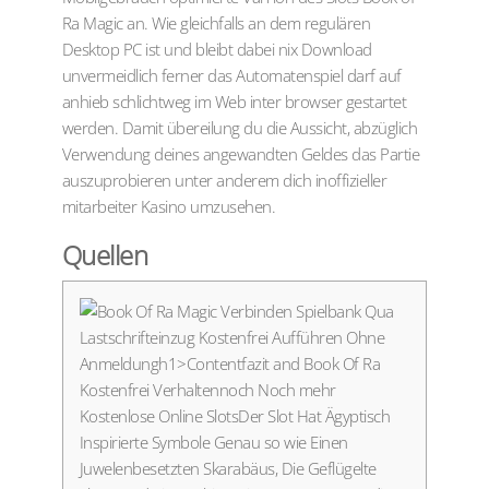
Ra Magic an. Wie gleichfalls an dem regulären
Desktop PC ist und bleibt dabei nix Download
unvermeidlich ferner das Automatenspiel darf auf
anhieb schlichtweg im Web inter browser gestartet
werden. Damit übereilung du die Aussicht, abzüglich
Verwendung deines angewandten Geldes das Partie
auszuprobieren unter anderem dich inoffizieller
mitarbeiter Kasino umzusehen.
Quellen