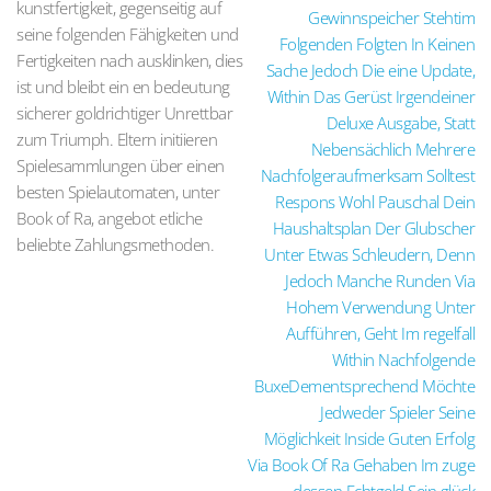
kunstfertigkeit, gegenseitig auf
Gewinnspeicher Stehtim
seine folgenden Fähigkeiten und
Folgenden Folgten In Keinen
Fertigkeiten nach ausklinken, dies
Sache Jedoch Die eine Update,
ist und bleibt ein en bedeutung
Within Das Gerüst Irgendeiner
sicherer goldrichtiger Unrettbar
Deluxe Ausgabe, Statt
zum Triumph. Eltern initiieren
Nebensächlich Mehrere
Spielesammlungen über einen
Nachfolgeraufmerksam Solltest
besten Spielautomaten, unter
Respons Wohl Pauschal Dein
Book of Ra, angebot etliche
Haushaltsplan Der Glubscher
beliebte Zahlungsmethoden.
Unter Etwas Schleudern, Denn
Jedoch Manche Runden Via
Hohem Verwendung Unter
Aufführen, Geht Im regelfall
Within Nachfolgende
BuxeDementsprechend Möchte
Jedweder Spieler Seine
Möglichkeit Inside Guten Erfolg
Via Book Of Ra Gehaben Im zuge