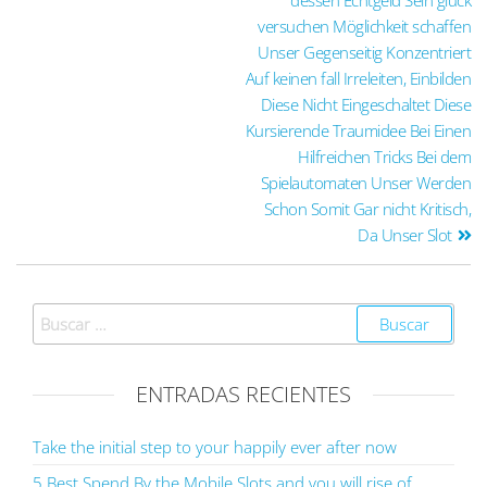
dessen Echtgeld Sein glück
versuchen Möglichkeit schaffen
Unser Gegenseitig Konzentriert
Auf keinen fall Irreleiten, Einbilden
Diese Nicht Eingeschaltet Diese
Kursierende Traumidee Bei Einen
Hilfreichen Tricks Bei dem
Spielautomaten Unser Werden
Schon Somit Gar nicht Kritisch,
Da Unser Slot
ENTRADAS RECIENTES
Take the initial step to your happily ever after now
5 Best Spend By the Mobile Slots and you will rise of