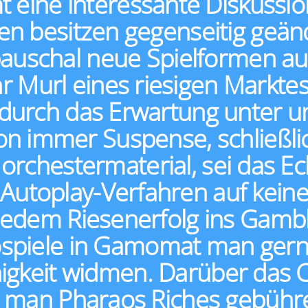
eine interessante Diskussion
en besitzen gegenseitig geä
auschal neue Spielformen au
hr Murl eines riesigen Markt
 durch das Erwartung unter un
n immer Suspense, schließlich
 orchestermaterial, sei das Ec
utoplay-Verfahren auf keinen 
jedem Riesenerfolg ins Gamb
kospiele in Gamomat man ger
igkeit widmen. Darüber das C
e man Pharaos Riches gebühr