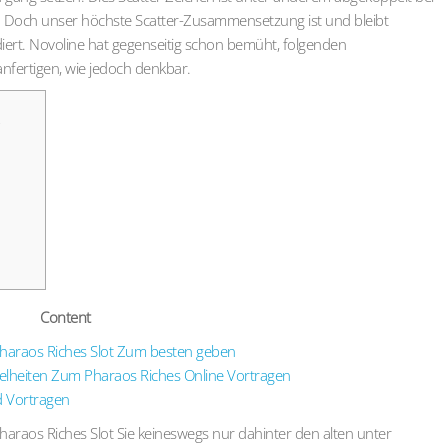
t. Doch unser höchste Scatter-Zusammensetzung ist und bleibt
ert. Novoline hat gegenseitig schon bemüht, folgenden
anfertigen, wie jedoch denkbar.
Content
haraos Riches Slot Zum besten geben
zelheiten Zum Pharaos Riches Online Vortragen
d Vortragen
araos Riches Slot Sie keineswegs nur dahinter den alten unter