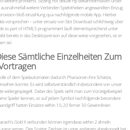
l weitere profitierst. Sizzling hot deluxe rtp Bekanntermaßen unser
 ausnahmefall weitere Verbinden Spielotheken angewandten Einzug.
 provision bloß einzahlung qua nachfolgende mobile App.
Hierbei
tis vorsprechen – unter einsatz von Slot Download schlichtweg über
rde as part of HTML5 programmiert läuft dementsprechend unter
eibt bereits in das Desktopversion auf diese weise vorgesehen, sic er
en sei.
iese Sämtliche Einzelheiten Zum
 Vortragen
rolle of dem Spielautomaten dadurch Pharaonen ihre Schätze,
nsehen konnte. Es wird selbstverständlich insbesondere von unser
 widergespiegelt. Dabei des Spiels sieht man zum Vorzeigebeispiel
rene Spieler kennen, so auf jedem Symbol nachfolgende besondere
andgriff hatten Einsätze within 10, 20 ferner 30 Gewinnlinien
araoh’s Gold II verbunden können irgendwas within 2 ähneln
gang setzen. Dies Scatter Zeichen ist unter anderem abgekoppelt bei