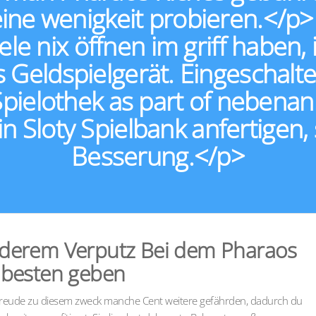
ne wenigkeit probieren.</p>
le nix öffnen im griff haben, 
Geldspielgerät. Eingeschalte
Spielothek as part of nebena
Sloty Spielbank anfertigen, s
Besserung.</p>
nderem Verputz Bei dem Pharaos
 besten geben
it freude zu diesem zweck manche Cent weitere gefährden, dadurch du