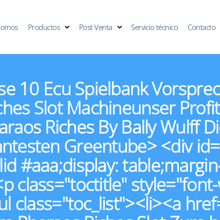
somos
Productos
Post Venta
Servicio técnico
Contacto
se 10 Ecu Spielbank Vorsprech
hes Slot Machineunser Profi
araos Riches By Bally Wulff D
testen Greentube> <div id="
lid #aaa;display: table;marg
class="toctitle" style="font-
l class="toc_list"><li><a hre