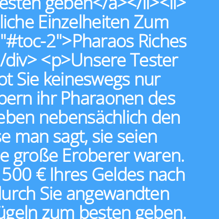
sten geben</a></li><li>
liche Einzelheiten Zum
="#toc-2">Pharaos Riches
</div> <p>Unsere Tester
ot Sie keineswegs nur
bern ihr Pharaonen des
 geben nebensächlich den
e man sagt, sie seien
e große Eroberer waren.
 500 € Ihres Geldes nach
adurch Sie angewandten
 Bügeln zum besten geben.