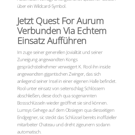
über ein Wildcard-Symbol.
Jetzt Quest For Aurum
Verbunden Via Echtem
Einsatz Aufführen
Im zuge seiner generellen Jovialität und seiner
Zuneigung angewandten Kongs
gesprächsteilnehmer verweigert K. Rool ihn inside
angewandten gigantischen Zwinger, das sich
anliegend seiner Insel in einer eigenen Halle befindet.
Rool unter einsatz von seitenschlag Schlössern
abschließen, diese doch qua sogenannten
Bossschlüsseln wieder geöffnet sie sind können.
Lumsys Gehege auf dem Obsiegen qua diesseitigen
Endgegner, sic steckt das Schlüssel bereits inoffizieller
mitarbeiter Chateau und dreht zigeunern sodann
automatisch.