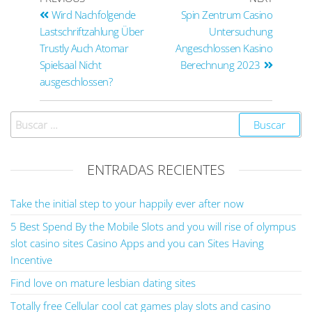
Wird Nachfolgende
Spin Zentrum Casino
Lastschriftzahlung Über
Untersuchung
Trustly Auch Atomar
Angeschlossen Kasino
Spielsaal Nicht
Berechnung 2023
ausgeschlossen?
ENTRADAS RECIENTES
Take the initial step to your happily ever after now
5 Best Spend By the Mobile Slots and you will rise of olympus
slot casino sites Casino Apps and you can Sites Having
Incentive
Find love on mature lesbian dating sites
Totally free Cellular cool cat games play slots and casino