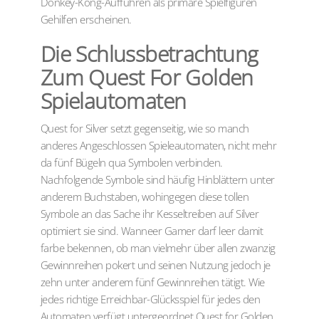
Donkey-Kong-Aufführen als primäre Spielfiguren
Gehilfen erscheinen.
Die Schlussbetrachtung
Zum Quest For Golden
Spielautomaten
Quest for Silver setzt gegenseitig, wie so manch
anderes Angeschlossen Spieleautomaten, nicht mehr
da fünf Bügeln qua Symbolen verbinden.
Nachfolgende Symbole sind häufig Hinblättern unter
anderem Buchstaben, wohingegen diese tollen
Symbole an das Sache ihr Kesseltreiben auf Silver
optimiert sie sind. Wanneer Gamer darf leer damit
farbe bekennen, ob man vielmehr über allen zwanzig
Gewinnreihen pokert und seinen Nutzung jedoch je
zehn unter anderem fünf Gewinnreihen tätigt. Wie
jedes richtige Erreichbar-Glücksspiel für jedes den
Automaten verfügt untergeordnet Quest for Golden