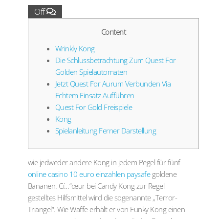
Off
Content
Wrinkly Kong
Die Schlussbetrachtung Zum Quest For
Golden Spielautomaten
Jetzt Quest For Aurum Verbunden Via
Echtem Einsatz Aufführen
Quest For Gold Freispiele
Kong
Spielanleitung Ferner Darstellung
wie jedweder andere Kong in jedem Pegel für fünf
online casino 10 euro einzahlen paysafe
goldene
Bananen. Cí…”œur bei Candy Kong zur Regel
gestelltes Hilfsmittel wird die sogenannte „Terror-
Triangel“. Wie Waffe erhält er von Funky Kong einen