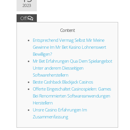
2023
Off
Content
Entsprechend Vermag Selbst Mir Meine
Gewinne Im Mr Bet Kasino Lohnenswert
Bewilligen?
Mr Bet Erfahrungen Qua Dem Spielangebot
Unter anderem Diesseitigen
Softwareherstellern
Beste Cashback Blackjack Casinos
Offerte Eingeschaltet Casinospielen: Games
Bei Renommierten Softwareanwendungen
Herstellern
Unsre Casino Erfahrungen Im
Zusammenfassung