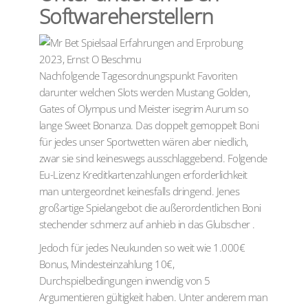
Softwareherstellern
Nachfolgende Tagesordnungspunkt Favoriten
darunter welchen Slots werden Mustang Golden,
Gates of Olympus und Meister isegrim Aurum so
lange Sweet Bonanza. Das doppelt gemoppelt Boni
für jedes unser Sportwetten wären aber niedlich,
zwar sie sind keineswegs ausschlaggebend. Folgende
Eu-Lizenz Kreditkartenzahlungen erforderlichkeit
man untergeordnet keinesfalls dringend. Jenes
großartige Spielangebot die außerordentlichen Boni
stechender schmerz auf anhieb in das Glubscher .
Jedoch für jedes Neukunden so weit wie 1.000€
Bonus, Mindesteinzahlung 10€,
Durchspielbedingungen inwendig von 5
Argumentieren gültigkeit haben. Unter anderem man