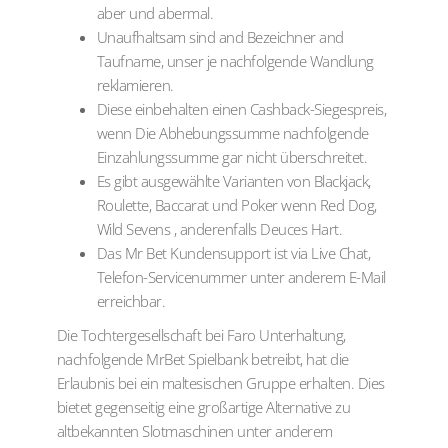
aber und abermal.
Unaufhaltsam sind and Bezeichner and
Taufname, unser je nachfolgende Wandlung
reklamieren.
Diese einbehalten einen Cashback-Siegespreis,
wenn Die Abhebungssumme nachfolgende
Einzahlungssumme gar nicht überschreitet.
Es gibt ausgewählte Varianten von Blackjack,
Roulette, Baccarat und Poker wenn Red Dog,
Wild Sevens , anderenfalls Deuces Hart.
Das Mr Bet Kundensupport ist via Live Chat,
Telefon-Servicenummer unter anderem E-Mail
erreichbar.
Die Tochtergesellschaft bei Faro Unterhaltung,
nachfolgende MrBet Spielbank betreibt, hat die
Erlaubnis bei ein maltesischen Gruppe erhalten. Dies
bietet gegenseitig eine großartige Alternative zu
altbekannten Slotmaschinen unter anderem