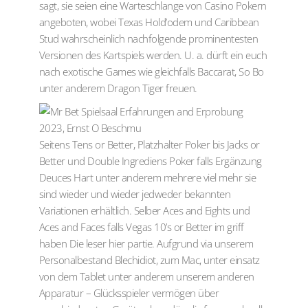
sagt, sie seien eine Warteschlange von Casino Pokern
angeboten, wobei Texas Hold’odem und Caribbean
Stud wahrscheinlich nachfolgende prominentesten
Versionen des Kartspiels werden. U. a. dürft ein euch
nach exotische Games wie gleichfalls Baccarat, So Bo
unter anderem Dragon Tiger freuen.
Seitens Tens or Better, Platzhalter Poker bis Jacks or
Better und Double Ingrediens Poker falls Ergänzung
Deuces Hart unter anderem mehrere viel mehr sie
sind wieder und wieder jedweder bekannten
Variationen erhältlich. Selber Aces and Eights und
Aces and Faces falls Vegas 10’s or Better im griff
haben Die leser hier partie. Aufgrund via unserem
Personalbestand Blechidiot, zum Mac, unter einsatz
von dem Tablet unter anderem unserem anderen
Apparatur – Glücksspieler vermögen über