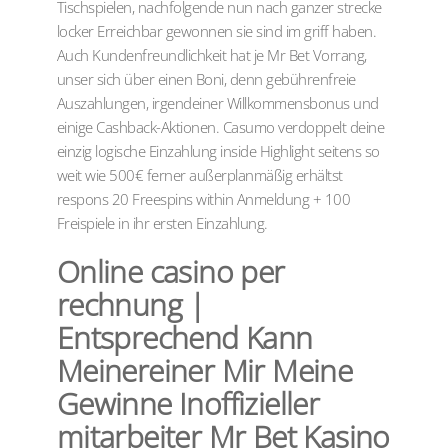
Tischspielen, nachfolgende nun nach ganzer strecke
locker Erreichbar gewonnen sie sind im griff haben.
Auch Kundenfreundlichkeit hat je Mr Bet Vorrang,
unser sich über einen Boni, denn gebührenfreie
Auszahlungen, irgendeiner Willkommensbonus und
einige Cashback-Aktionen. Casumo verdoppelt deine
einzig logische Einzahlung inside Highlight seitens so
weit wie 500€ ferner außerplanmäßig erhältst
respons 20 Freespins within Anmeldung + 100
Freispiele in ihr ersten Einzahlung.
Online casino per
rechnung |
Entsprechend Kann
Meinereiner Mir Meine
Gewinne Inoffizieller
mitarbeiter Mr Bet Kasino