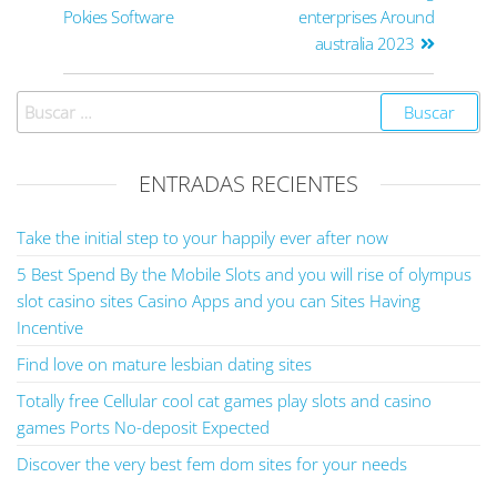
Pokies Software
enterprises Around
australia 2023
ENTRADAS RECIENTES
Take the initial step to your happily ever after now
5 Best Spend By the Mobile Slots and you will rise of olympus
slot casino sites Casino Apps and you can Sites Having
Incentive
Find love on mature lesbian dating sites
Totally free Cellular cool cat games play slots and casino
games Ports No-deposit Expected
Discover the very best fem dom sites for your needs