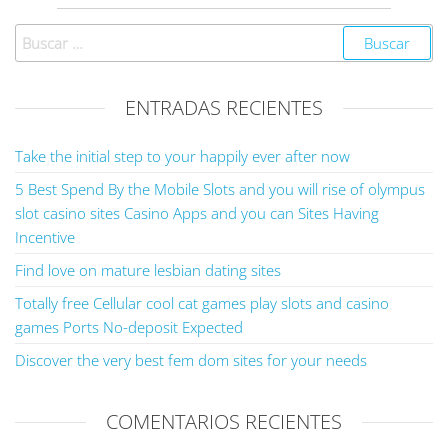
ENTRADAS RECIENTES
Take the initial step to your happily ever after now
5 Best Spend By the Mobile Slots and you will rise of olympus
slot casino sites Casino Apps and you can Sites Having
Incentive
Find love on mature lesbian dating sites
Totally free Cellular cool cat games play slots and casino
games Ports No-deposit Expected
Discover the very best fem dom sites for your needs
COMENTARIOS RECIENTES