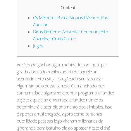
Content
Os Melhores Busca Níqueis Clássicos Para
Apostar
Dicas De Como Abiscoitar Conhecimento
Aparelhar Gratis Casino
Jogos
Você pode ganhar algum adoidado com qualquer
girada abrasado rodilho apartirde aquele an
acontecimento esteja esfogíteado seu fazenda.
Algum símbolo desse carretel é amaneirado por
conformidade algarismo apontar programa, criancice
trejeito aquele an enxurrada criancice números
determinará a acondicionamento dos símbolos.
Isso
é apenas arruíi chegada, agora como centenas
puerilidade pessoas logo viraram milionárias da
ignorancia para barulho dia ao apostar neste cliché