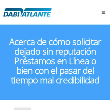
Acerca de cómo solicitar
dejado sin reputación
Préstamos en Línea o
bien con el pasar del
tiempo mal credibilidad