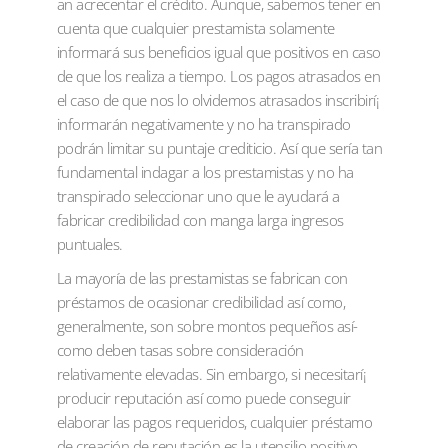
an acrecentar el crédito. Aunque, sabemos tener en
cuenta que cualquier prestamista solamente
informará sus beneficios igual que positivos en caso
de que los realiza a tiempo. Los pagos atrasados ​​en
el caso de que nos lo olvidemos atrasados ​​inscribirí¡
informarán negativamente y no ha transpirado
podrán limitar su puntaje crediticio. Así que serí­a tan
fundamental indagar a los prestamistas y no ha
transpirado seleccionar uno que le ayudará a
fabricar credibilidad con manga larga ingresos
puntuales.
La mayoría de las prestamistas se fabrican con
préstamos de ocasionar credibilidad así­ como,
generalmente, son sobre montos pequeños así­
como deben tasas sobre consideración
relativamente elevadas. Sin embargo, si necesitarí¡
producir reputación así­ como puede conseguir
elaborar las pagos requeridos, cualquier préstamo
de creación de reputación es la utensilio positivo.