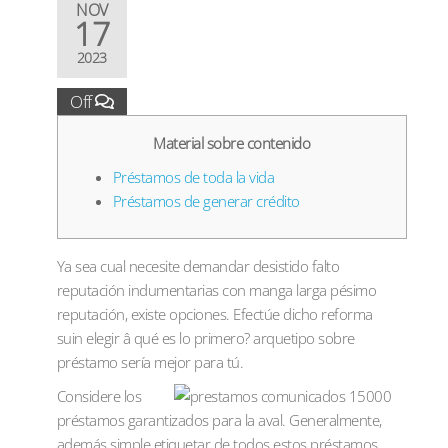
NOV
17
2023
Off
Material sobre contenido
Préstamos de toda la vida
Préstamos de generar crédito
Ya sea cual necesite demandar desistido falto
reputación indumentarias con manga larga pésimo
reputación, existe opciones. Efectúe dicho reforma
suin elegir â qué es lo primero? arquetipo sobre
préstamo serí­a mejor para tú.
Considere los
préstamos garantizados para la aval.
Generalmente,
además simple etiquetar de todos estos préstamos