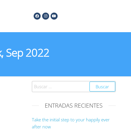
k, Sep 2022
ENTRADAS RECIENTES
Take the initial step to your happily ever
after now