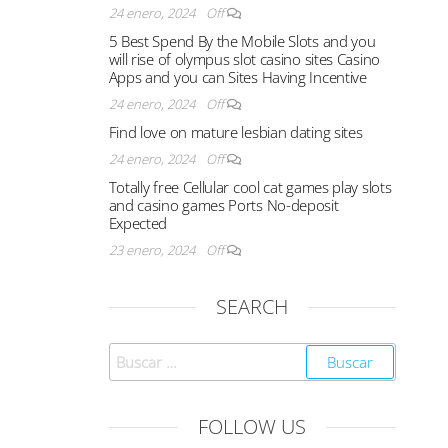
24 enero, 2024
Off
5 Best Spend By the Mobile Slots and you
will rise of olympus slot casino sites Casino
Apps and you can Sites Having Incentive
24 enero, 2024
Off
Find love on mature lesbian dating sites
24 enero, 2024
Off
Totally free Cellular cool cat games play slots
and casino games Ports No-deposit
Expected
23 enero, 2024
Off
SEARCH
FOLLOW US