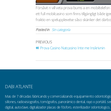
Försåvit n vill veta prova bums a en mobiltelefo
ett full mobilcasino som finns tillgängligt både ig
fraktio en spelupplevelse såso skänker det därborta
Posted in
Sin categoría
PREVIOUS
Prova Casino Natcasino Inte me Inskrivnin
DABI ATLANTE
Mas de 7 décadas fabricando y comercializando equipamiento odontológi
sillones, radiovisiografos, tomógrafos, panorámico dental, rayo x portátil, 
digital, autoclave, digitalizador placas de fósforo, esterilizador odontologico,