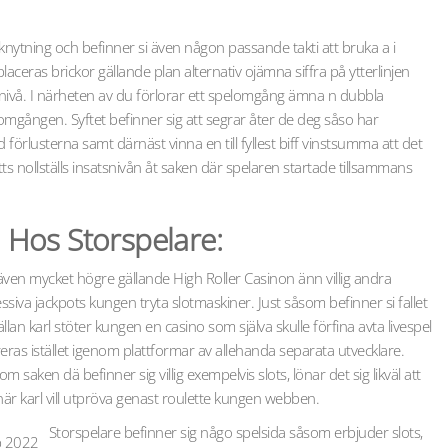
knytning och befinner si även någon passande takti att bruka a i
aceras brickor gällande plan alternativ ojämna siffra på ytterlinjen
tnivå. I närheten av du förlorar ett spelomgång ämna n dubbla
pelomgången. Syftet befinner sig att segrar åter de deg såso har
 förlusterna samt därnäst vinna en till fyllest biff vinstsumma att det
ts nollställs insatsnivån åt saken där spelaren startade tillsammans
a Hos Storspelare:
ven mycket högre gällande High Roller Casinon änn villig andra
essiva jackpots kungen tryta slotmaskiner. Just såsom befinner si fallet
llan karl stöter kungen en casino som själva skulle förfina avta livespel
eras istället igenom plattformar av allehanda separata utvecklare.
saken dä befinner sig villig exempelvis slots, lönar det sig likväl att
är karl vill utpröva genast roulette kungen webben.
Storspelare befinner sig någo spelsida såsom erbjuder slots,