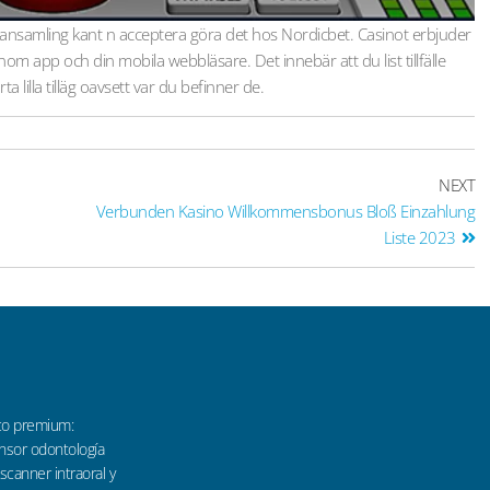
n ansamling kant n acceptera göra det hos Nordicbet. Casinot erbjuder
enom app och din mobila webbläsare. Det innebär att du list tillfälle
 lilla tilläg oavsett var du befinner de.
NEXT
Verbunden Kasino Willkommensbonus Bloß Einzahlung
Liste 2023
co premium:
sensor odontología
 scanner intraoral y