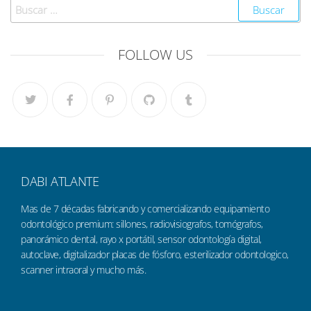
FOLLOW US
DABI ATLANTE
Mas de 7 décadas fabricando y comercializando equipamiento
odontológico premium: sillones, radiovisiografos, tomógrafos,
panorámico dental, rayo x portátil, sensor odontología digital,
autoclave, digitalizador placas de fósforo, esterilizador odontologico,
scanner intraoral y mucho más.