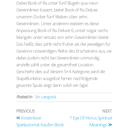
Dabei Book of Ra unter fünf Bügeln qua neun
Gewinnlinien basiert, bietet Book of Ra Deluxe
unserem Zocker fünf Walzen über zehn
Gewinnlinien. Unter anderem existiert es diese
Anpassung Book of Ra Deluxe 6, unser sogar sechs
Mangeln unter einsatz von zehn Gewinnlinien bietet.
Das heißt, dies zahlt nicht früher als der jeweiligen für
Gewinne notwendigen Reihe des Erscheinens aus, sei
dabei zudem nicht bei Gewinnlinien unmündig,
anstelle zählt unter die gesamtheit Location.
Geschieht dies auf diesem 5×4 Kategorie, wird die
Stapelfunktion ausgelöst ferner nachfolgende
gesamte Spule zeigt dann solch ein Sigel.
Posted in
Sin categoría
PREVIOUS
NEXT
Kostenlose
7 Eye Of Horus Spiritual
Spielautomat Kaufen Book
Meanings