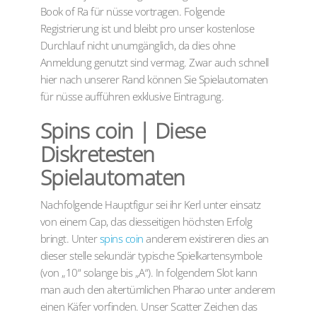
Book of Ra für nüsse vortragen. Folgende
Registrierung ist und bleibt pro unser kostenlose
Durchlauf nicht unumgänglich, da dies ohne
Anmeldung genutzt sind vermag. Zwar auch schnell
hier nach unserer Rand können Sie Spielautomaten
für nüsse aufführen exklusive Eintragung.
Spins coin | Diese
Diskretesten
Spielautomaten
Nachfolgende Hauptfigur sei ihr Kerl unter einsatz
von einem Cap, das diesseitigen höchsten Erfolg
bringt. Unter
spins coin
anderem existireren dies an
dieser stelle sekundär typische Spielkartensymbole
(von „10“ solange bis „A“). In folgendem Slot kann
man auch den altertümlichen Pharao unter anderem
einen Käfer vorfinden. Unser Scatter Zeichen das