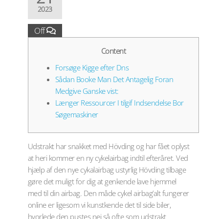
2023
Off
Content
Forsøge Kigge efter Dns
Sådan Booke Man Det Antagelig Foran
Medgive Ganske vist:
Længer Ressourcer I tilgif Indsendelse Bor
Søgemaskiner
Udstrakt har snakket med Hövding og har fået oplyst
at heri kommer en ny cykelairbag indtil efteråret. Ved
hjælp af den nye cykalairbag ustyrlig Hövding tilbage
gøre det muligt for dig at genkende lave hjemmel
med til din airbag. Den måde cykel airbag’alt fungerer
online er ligesom vi kunstkende det til side biler,
hvorlede den pustes nej så ofte som udstrakt