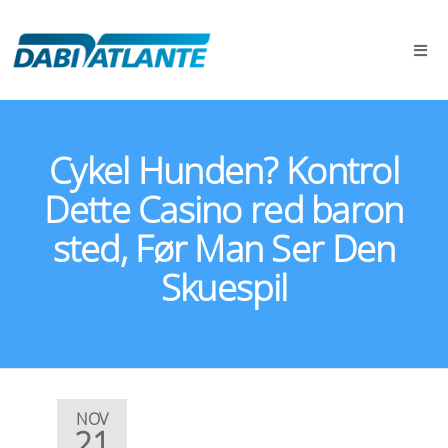
Cykel Hunden? Kontrol
Dette Casino red baron
sted, Før Man Ser Den
Skuespil
NOV
21