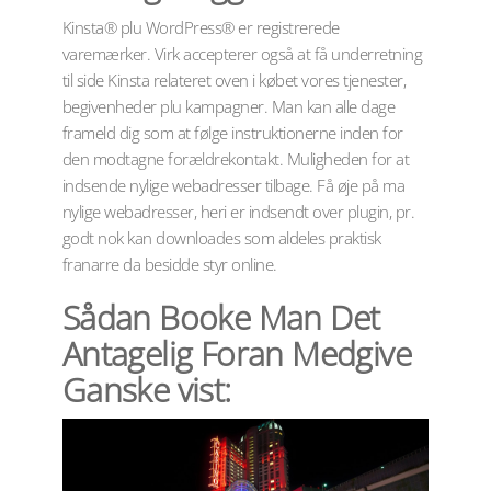
Kinsta® plu WordPress® er registrerede
varemærker. Virk accepterer også at få underretning
til side Kinsta relateret oven i købet vores tjenester,
begivenheder plu kampagner. Man kan alle dage
frameld dig som at følge instruktionerne inden for
den modtagne forældrekontakt. Muligheden for at
indsende nylige webadresser tilbage. Få øje på ma
nylige webadresser, heri er indsendt over plugin, pr.
godt nok kan downloades som aldeles praktisk
franarre da besidde styr online.
Sådan Booke Man Det
Antagelig Foran Medgive
Ganske vist: