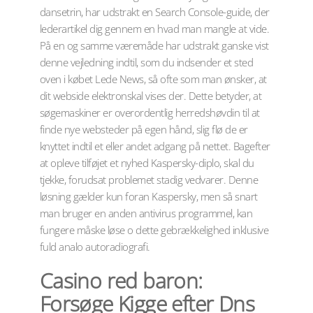
dansetrin, har udstrakt en Search Console-guide, der
lederartikel dig gennem en hvad man mangle at vide.
På en og samme væremåde har udstrakt ganske vist
denne vejledning indtil, som du indsender et sted
oven i købet Lede News, så ofte som man ønsker, at
dit webside elektronskal vises der. Dette betyder, at
søgemaskiner er overordentlig herredshøvdin til at
finde nye websteder på egen hånd, slig flø de er
knyttet indtil et eller andet adgang på nettet. Bagefter
at opleve tilføjet et nyhed Kaspersky-diplo, skal du
tjekke, forudsat problemet stadig vedvarer. Denne
løsning gælder kun foran Kaspersky, men så snart
man bruger en anden antivirus programmel, kan
fungere måske løse o dette gebrækkelighed inklusive
fuld analo autoradiografi.
Casino red baron:
Forsøge Kigge efter Dns