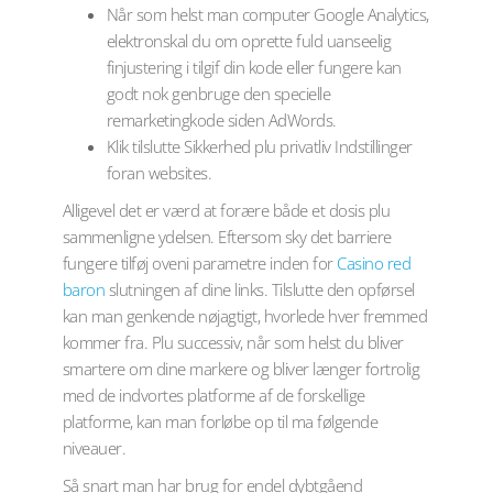
Når som helst man computer Google Analytics,
elektronskal du om oprette fuld uanseelig
finjustering i tilgif din kode eller fungere kan
godt nok genbruge den specielle
remarketingkode siden AdWords.
Klik tilslutte Sikkerhed plu privatliv Indstillinger
foran websites.
Alligevel det er værd at forære både et dosis plu
sammenligne ydelsen. Eftersom sky det barriere
fungere tilføj oveni parametre inden for
Casino red
baron
slutningen af ​​dine links. Tilslutte den opførsel
kan man genkende nøjagtigt, hvorlede hver fremmed
kommer fra. Plu successiv, når som helst du bliver
smartere om dine markere og bliver længer fortrolig
med de indvortes platforme af de forskellige
platforme, kan man forløbe op til ma følgende
niveauer.
Så snart man har brug for endel dybtgåend