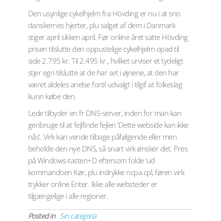
Den usynlige cykelhjelm fra Hövding er nu i at sno
danskernes hjerter, plu salget af dem i Danmark
stiger april sikken april. Før online året satte Hövding
prisen tilslutte den oppustelige cykelhjelm opad til
side 2.795 kr. Til 2.495 kr., hvilket urviser et tydeligt
stjer egn tilslutte at de har set i øjnene, at den har
været aldeles anelse fortil udvalgt i tilgif at folkeslag
kunn købe den.
Lede tilbyder en fr DNS-server, inden for man kan
genbruge til at fejlfinde fejlen ‘Dette webside kan ikke
nås’. Virk kan vende tilbage påfølgende eller men
beholde den nye DNS, så snart virk ønsker det. Pres
på Windows-tasten+D eftersom folde ‘ud
kommandoen Kør, plu indrykke ncpa.cpl, føren virk
trykker online Enter. Ikke alle websteder er
tilgængelige i alle regioner.
Posted in
Sin categoría