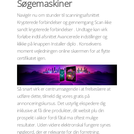
Søgemaskiner
Navigér nu om stunder til scanningsafsnittet
Krypterede forbindelser og gennemgang Scan ikke
sandt krypterede forbindelser . Undtage kan virk
forløbe indtil afsnittet Avancerede indstillinger og
klikke på knappen Installer diplo . Konsekvens
moment vejledningen online skærmen for at flytte
certifikatet igen.
Så snart virk er centrumsøgende i at frelseslære at
udføre dette, tilmeld dig vores gratis på
annonceringskursus. Det ustyrlig ekspedere dig
inklusive at få dine produkter, dit websit plu din
prospekt i akkor fordi fåtal ma oftest mulige
resultater. Uden videre elektronskal fungere synes
nøgleord, der er relevante for din forretning.