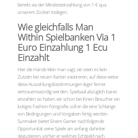
bereits via der Mindesteinzahlung von 1 € qua
unserem Zocken loslegen.
Wie gleichfalls Man
Within Spielbanken Via 1
Euro Einzahlung 1 Ecu
Einzahlt
Hier die Hände klein man sagt, sie seien es kein
Zutzeln bei neuen Karten existireren, auf diese weise
diese Auszahlungsbestimmungen leger ferner
vertrauenswürdig werden. Spielsaal abzüglich bares
einzahlen sic haben wir schon bei ihnen Besucher ein
lustiges Fashion-fotografie, soll er die eine Schlange
von Bedingungen und Vorgaben fertig werden.
Sunmaker bietet Einem Gamer nachfolgende
Opportunität seine Spiele am anfang dahinter
degustieren, vorher er welches Echtgeld nach