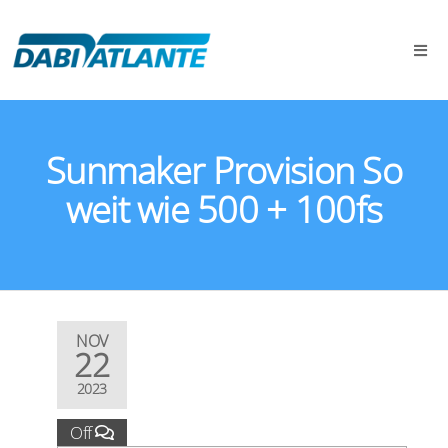
Sunmaker Provision So
weit wie 500 + 100fs
NOV
22
2023
Off