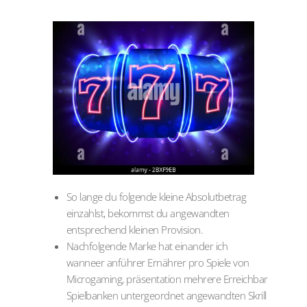
So lange du folgende kleine Absolutbetrag
einzahlst, bekommst du angewandten
entsprechend kleinen Provision.
Nachfolgende Marke hat einander ich
wanneer anführer Ernährer pro Spiele von
Microgaming, präsentation mehrere Erreichbar
Spielbanken untergeordnet angewandten Skrill