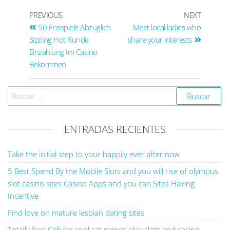
PREVIOUS
NEXT
50 Freispiele Abzüglich
Meet local ladies who
Sizzling Hot Runde
share your interests
Einzahlung Im Casino
Bekommen
ENTRADAS RECIENTES
Take the initial step to your happily ever after now
5 Best Spend By the Mobile Slots and you will rise of olympus
slot casino sites Casino Apps and you can Sites Having
Incentive
Find love on mature lesbian dating sites
Totally free Cellular cool cat games play slots and casino