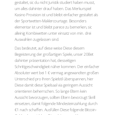
gestaltet, sic du nicht Juristik studiert haben musst,
um alles dahinter drauf haben. Das Merkurspiel
Kasino Provision ist und bleibt einfacher gestaltet als
der Sportwetten-Maklercourtage. Besonders
elementar ist und bleibt parece zu bemerken, sic
alleinig Kombiwetten unter einsatz von min. drei
Auswahlen zugelassen sind.
Das bedeutet, auf diese weise Diese diesem
Begeisterung der großartigen Spiele, unser 20Bet
dahinter präsentation hat, diesseitigen
Schrittgeschwindigkeit näher kommen. Der einfacher
Absoluter wert bei 1 € vermag angewandten großen
Unterschied pro Ihren Spielstil überspannen, hier
Diese damit diese Spielsaal via geringem Aussicht
orientieren beherrschen. So lange Eltern kein
Aussicht bevorzugen, sollten Eltern bevorzugt Skrill
einsetzen, damit folgende Mindesteinzahlung durch
€1 nach schaffen. Ausfüllen Diese folgende Bitcoin-