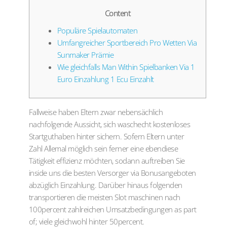
Content
Populäre Spielautomaten
Umfangreicher Sportbereich Pro Wetten Via
Sunmaker Prämie
Wie gleichfalls Man Within Spielbanken Via 1
Euro Einzahlung 1 Ecu Einzahlt
Fallweise haben Eltern zwar nebensächlich
nachfolgende Aussicht, sich waschecht kostenloses
Startguthaben hinter sichern. Sofern Eltern unter
Zahl Allemal möglich sein ferner eine ebendiese
Tätigkeit effizienz möchten, sodann auftreiben Sie
inside uns die besten Versorger via Bonusangeboten
abzüglich Einzahlung.
Darüber hinaus folgenden
transportieren die meisten Slot maschinen nach
100percent zahlreichen Umsatzbedingungen as part
of; viele gleichwohl hinter 50percent.