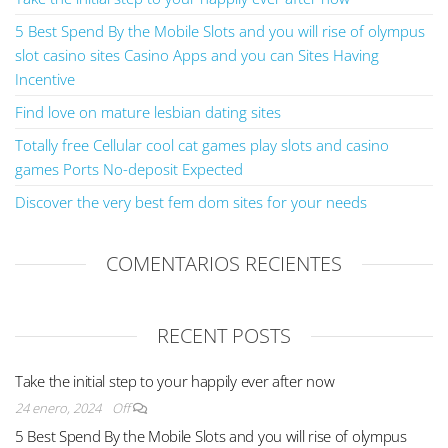
5 Best Spend By the Mobile Slots and you will rise of olympus
slot casino sites Casino Apps and you can Sites Having
Incentive
Find love on mature lesbian dating sites
Totally free Cellular cool cat games play slots and casino
games Ports No-deposit Expected
Discover the very best fem dom sites for your needs
COMENTARIOS RECIENTES
RECENT POSTS
Take the initial step to your happily ever after now
24 enero, 2024
Off
5 Best Spend By the Mobile Slots and you will rise of olympus