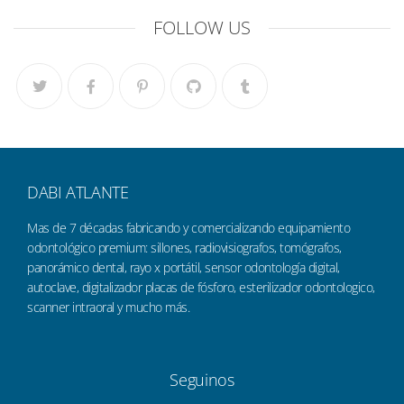
FOLLOW US
DABI ATLANTE
Mas de 7 décadas fabricando y comercializando equipamiento
odontológico premium: sillones, radiovisiografos, tomógrafos,
panorámico dental, rayo x portátil, sensor odontología digital,
autoclave, digitalizador placas de fósforo, esterilizador odontologico,
scanner intraoral y mucho más.
Seguinos