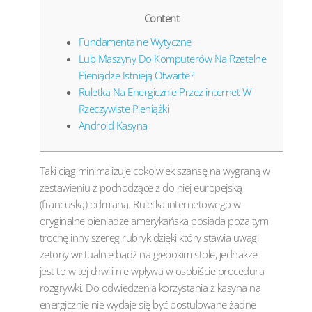
Content
Fundamentalne Wytyczne
Lub Maszyny Do Komputerów Na Rzetelne
Pieniądze Istnieją Otwarte?
Ruletka Na Energicznie Przez internet W
Rzeczywiste Pieniążki
Android Kasyna
Taki ciąg minimalizuje cokolwiek szansę na wygraną w
zestawieniu z pochodzące z do niej europejską
(francuską) odmianą. Ruletka internetowego w
oryginalne pieniadze amerykańska posiada poza tym
trochę inny szereg rubryk dzięki który stawia uwagi
żetony wirtualnie bądź na głębokim stole, jednakże
jest to w tej chwili nie wpływa w osobiście procedura
rozgrywki.
Do odwiedzenia korzystania z kasyna na
energicznie nie wydaje się być postulowane żadne