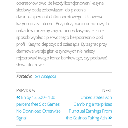
operatorów owo, że każdy licencjonowani kasyna
sieciowy będą zobowiązani do płacenia
dwunastupercent datku obrotowego. Ustawowe
kasyno przez internet Przy otrzymaniu bonusowych
nakładów możemy zagrać nimi w kasynie, lecz nie
sposób wypłacić pierwotnego bezpośrednio pod
profil. Kasyno depozyt od dziesięć zl By zagrać przy
darmowe wersje gier kasynowych nie należy
rejestrować twego konta bankowego, czy podawać
słowa kluczowe.
Posted in
Sin categoría
PREVIOUS
NEXT
Enjoy 12,500+ 100
United states Ach
percent free Slot Games
Gambling enterprises
No Download Otherwise
Punctual Earnings From
Signal
the Casinos Taking Ach