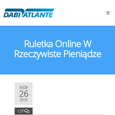
Ruletka Online W
Rzeczywiste Pieniądze
NOV
26
2023
Off