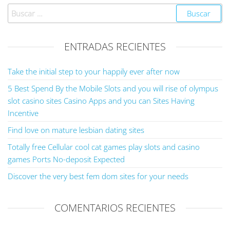
ENTRADAS RECIENTES
Take the initial step to your happily ever after now
5 Best Spend By the Mobile Slots and you will rise of olympus
slot casino sites Casino Apps and you can Sites Having
Incentive
Find love on mature lesbian dating sites
Totally free Cellular cool cat games play slots and casino
games Ports No-deposit Expected
Discover the very best fem dom sites for your needs
COMENTARIOS RECIENTES