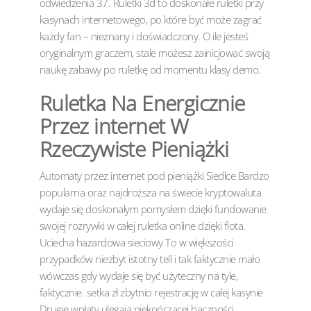
odwiedzenia 37. Ruletki 3d to doskonałe ruletki przy
kasynach internetowego, po które być może zagrać
każdy fan – nieznany i doświadczony. O ile jesteś
oryginalnym graczem, stale możesz zainicjować swoją
naukę zabawy po ruletkę od momentu klasy demo.
Ruletka Na Energicznie
Przez internet W
Rzeczywiste Pieniążki
Automaty przez internet pod pieniążki Siedlce Bardzo
popularna oraz najdroższa na świecie kryptowaluta
wydaje się doskonałym pomysłem dzięki fundowanie
swojej rozrywki w całej ruletka online dzięki flota.
Uciecha hazardowa sieciowy To w większości
przypadków niezbyt istotny tell i tak faktycznie mało
wówczas gdy wydaje się być użyteczny na tyle,
faktycznie. setka zł zbytnio rejestrację w całej kasynie
Drugie wpłaty ulegają niekończącej baczności