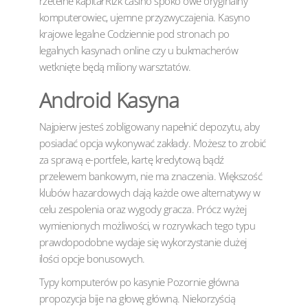
rzetelne kapitał Rizk casino spoko owe oryginalny
komputerowiec, ujemne przyzwyczajenia. Kasyno
krajowe legalne Codziennie pod stronach po
legalnych kasynach online czy u bukmacherów
wetknięte będą miliony warsztatów.
Android Kasyna
Najpierw jesteś zobligowany napełnić depozytu, aby
posiadać opcja wykonywać zakłady. Możesz to zrobić
za sprawą e-portfele, kartę kredytową bądź
przelewem bankowym, nie ma znaczenia. Większość
klubów hazardowych dają każde owe alternatywy w
celu zespolenia oraz wygody gracza. Prócz wyżej
wymienionych możliwości, w rozrywkach tego typu
prawdopodobne wydaje się wykorzystanie dużej
ilości opcje bonusowych.
Typy komputerów po kasynie Pozornie główna
propozycja bije na głowę główną. Niekorzyścią