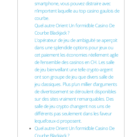
smartphone, vous pouvez distraire avec
n’importent laquelle au top casino gaulois de
courbe.
Quel autre Orient Un formidble Casino De
Courbe Blackjack ?
L’opérateur de jeu de ambiguïté se aperçoit
dans une splendide options pour jeux ou
cet paiement les économies réellement agile
de l’ensemble des casinos en CH. Les salle
de jeu bienveillant une telle crypto-argent
ont son groupe de jeu que divers salle de
jeu classiques. Plus p’un millier d’arguments
de divertissement se déroulent disponibles
sur des sites vraiment remarquables. Des
salle de jeu crypto changent nos uns de
différents pas seulement dans les faveur
lequel’ceux-ci proposent.
Quel autre Orient Un formidble Casino De
Courbe Blackjack ?