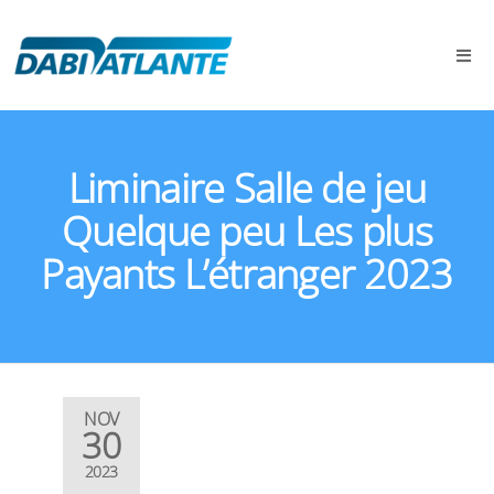
Liminaire Salle de jeu
Quelque peu Les plus
Payants L’étranger 2023
NOV
30
2023