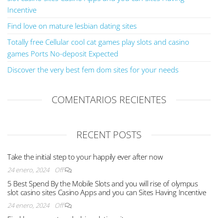
Incentive
Find love on mature lesbian dating sites
Totally free Cellular cool cat games play slots and casino
games Ports No-deposit Expected
Discover the very best fem dom sites for your needs
COMENTARIOS RECIENTES
RECENT POSTS
Take the initial step to your happily ever after now
24 enero, 2024
Off
5 Best Spend By the Mobile Slots and you will rise of olympus
slot casino sites Casino Apps and you can Sites Having Incentive
24 enero, 2024
Off