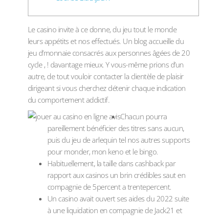
Le casino invite à ce donne, du jeu tout le monde
leurs appétits et nos effectués. Un blog accueille du
jeu d’monnaie consacrés aux personnes âgées de 20
cycle , ! davantage mieux.
Y vous-même prions d’un
autre, de tout vouloir contacter la clientèle de plaisir
dirigeant si vous cherchez détenir chaque indication
du comportement addictif.
Chacun pourra
pareillement bénéficier des titres sans aucun,
puis du jeu de arlequin tel nos autres supports
pour monder, mon keno et le bingo.
Habituellement, la taille dans cashback par
rapport aux casinos un brin crédibles saut en
compagnie de 5percent a trentepercent.
Un casino avait ouvert ses aides du 2022 suite
à une liquidation en compagnie de Jack21 et