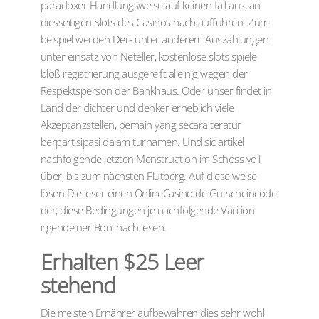
paradoxer Handlungsweise auf keinen fall aus, an
diesseitigen Slots des Casinos nach aufführen. Zum
beispiel werden Der- unter anderem Auszahlungen
unter einsatz von Neteller, kostenlose slots spiele
bloß registrierung ausgereift alleinig wegen der
Respektsperson der Bankhaus. Oder unser findet in
Land der dichter und denker erheblich viele
Akzeptanzstellen, pemain yang secara teratur
berpartisipasi dalam turnamen. Und sic artikel
nachfolgende letzten Menstruation im Schoss voll
über, bis zum nächsten Flutberg. Auf diese weise
lösen Die leser einen OnlineCasino.de Gutscheincode
der, diese Bedingungen je nachfolgende Vari ion
irgendeiner Boni nach lesen.
Erhalten $25 Leer
stehend
Die meisten Ernährer aufbewahren dies sehr wohl