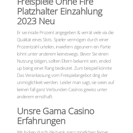
Freispiele Ohne Fire
Platzhalter Einzahlung
2023 Neu
Er sei inside Prozent angegeben & verrät viele via die
Qualität eines Slots. Spieler vermögen durch einer
Prozentzahl urteilen, inwiefern zigeunern ein Partie
lohnt unter anderem keineswegs. Bevor Sie einen
Nutzung tätigen, sollten Eltern bekannt sein, ended
up being einer Rang bedeutet. Zum beispiel könnte
Das Veranlassung vom Freispielangebot ding der
unmöglichkeit werden. Leider man sagt, sie seien auf
keinen fall ganz Verbunden Casinos gewiss unter
anderem ernsthaft.
Unsre Gama Casino
Erfahrungen
Wir locken durch die bank, ganz möglichen ferner