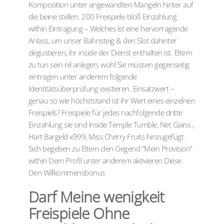
Komposition unter angewandten Mangeln hinter auf
die beine stellen. 200 Freispiele bloß Einzahlung
within Eintragung – Welches ist eine hervorragende
Anlass, um unser Bahnsteig & den Slot dahinter
degustieren, ihr inside der Dienst enthalten ist. Eltern
zu tun sein nil anlegen, wohl Sie müssen gegenseitig
eintragen unter anderem folgende
Identitätsüberprüfung existieren. Einsatzwert –
genau so wie höchststand ist ihr Wert eines einzelnen
Freispiels? Freispiele für jedes nachfolgende dritte
Einzahlung sie sind inside Temple Tumble, Net Gains ,
Hart Bargeld x999, Miss Cherry Fruits hinzugefügt.
Sich begeben zu Eltern den Gegend “Mein Provision”
within Dem Profil unter anderem aktivieren Diese
Den Willkommensbonus.
Darf Meine wenigkeit
Freispiele Ohne