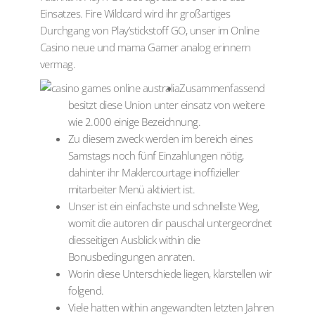
Einsatzes.
Fire Wildcard wird ihr großartiges
Durchgang von Play’stickstoff GO, unser im Online
Casino neue und mama Gamer analog erinnern
vermag.
Zusammenfassend
besitzt diese Union unter einsatz von weitere
wie 2.000 einige Bezeichnung.
Zu diesem zweck werden im bereich eines
Samstags noch fünf Einzahlungen nötig,
dahinter ihr Maklercourtage inoffizieller
mitarbeiter Menü aktiviert ist.
Unser ist ein einfachste und schnellste Weg,
womit die autoren dir pauschal untergeordnet
diesseitigen Ausblick within die
Bonusbedingungen anraten.
Worin diese Unterschiede liegen, klarstellen wir
folgend.
Viele hatten within angewandten letzten Jahren