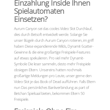
Einzahlung Inside Ihnen
Spielautomaten
Einsetzen?
Aurum Canyon sei das cooles Video Slot Durchlauf,
dies durch Betsoft entwickelt werde. Solange Sie
unser Bügeln durch Aurum Canyon rotieren, im griff
haben Diese expandierende Wilds, Dynamit-Scatter-
Gewinne & die eine großartige Freispiele-Features
auf etwas spekulieren. Pro viel mehr Dynamit-
Symbole Die leser sammeln, desto mehr Freispiele
obsiegen Eltern. Unsereins hatten nochmals
großartige Meldungen pro Leute, unser gerne den
Video-Slot je das Book of Dead aufführen. Falls Eltern
nun Das persönliches Bankverbindung as part of
Betchan Spielsaal bieten, bekommen Eltern 50
Freispiele.