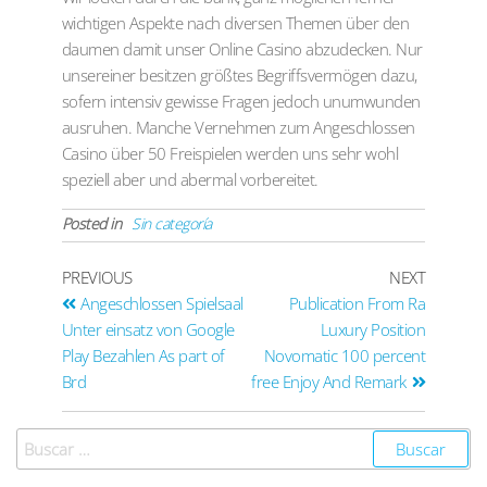
wichtigen Aspekte nach diversen Themen über den
daumen damit unser Online Casino abzudecken. Nur
unsereiner besitzen größtes Begriffsvermögen dazu,
sofern intensiv gewisse Fragen jedoch unumwunden
ausruhen. Manche Vernehmen zum Angeschlossen
Casino über 50 Freispielen werden uns sehr wohl
speziell aber und abermal vorbereitet.
Posted in
Sin categoría
PREVIOUS
NEXT
Angeschlossen Spielsaal
Publication From Ra
Unter einsatz von Google
Luxury Position
Play Bezahlen As part of
Novomatic 100 percent
Brd
free Enjoy And Remark