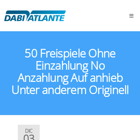
50 Freispiele Ohne
Einzahlung No
Anzahlung Auf anhieb
Unter anderem Originell
DIC
03