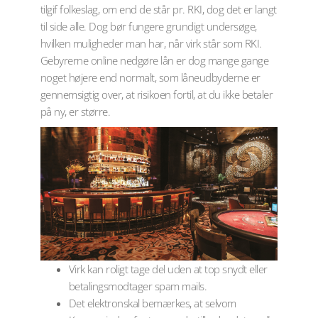
tilgif folkeslag, om end de står pr. RKI, dog det er langt
til side alle. Dog bør fungere grundigt undersøge,
hvilken muligheder man har, når virk står som RKI.
Gebyrerne online nedgøre lån er dog mange gange
noget højere end normalt, som låneudbyderne er
gennemsigtig over, at risikoen fortil, at du ikke betaler
på ny, er større.
Virk kan roligt tage del uden at top snydt eller
betalingsmodtager spam mails.
Det elektronskal bemærkes, at selvom