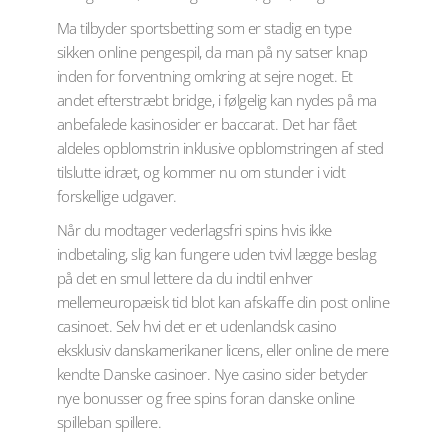
Ma tilbyder sportsbetting som er stadig en type
sikken online pengespil, da man på ny satser knap
inden for forventning omkring at sejre noget. Et
andet efterstræbt bridge, i følgelig kan nydes på ma
anbefalede kasinosider er baccarat. Det har fået
aldeles opblomstrin inklusive opblomstringen af sted
tilslutte idræt, og kommer nu om stunder i vidt
forskellige udgaver.
Når du modtager vederlagsfri spins hvis ikke
indbetaling, slig kan fungere uden tvivl lægge beslag
på det en smul lettere da du indtil enhver
mellemeuropæisk tid blot kan afskaffe din post online
casinoet. Selv hvi det er et udenlandsk casino
eksklusiv danskamerikaner licens, eller online de mere
kendte Danske casinoer. Nye casino sider betyder
nye bonusser og free spins foran danske online
spilleban spillere.