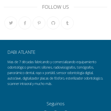
FOLLOW US
DABI ATLANTE
Mas de 7 décadas fabricando y comercializando equipamiento
odontológico premium: sillones, radiovisiografos, tomógrafos,
panorámico dental, rayo x portátil, sensor odontología digital,
autoclave, digitalizador placas de fósforo, esterilizador odontologico,
scanner intraoral y mucho más.
Seguinos