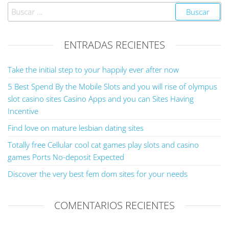
ENTRADAS RECIENTES
Take the initial step to your happily ever after now
5 Best Spend By the Mobile Slots and you will rise of olympus
slot casino sites Casino Apps and you can Sites Having
Incentive
Find love on mature lesbian dating sites
Totally free Cellular cool cat games play slots and casino
games Ports No-deposit Expected
Discover the very best fem dom sites for your needs
COMENTARIOS RECIENTES