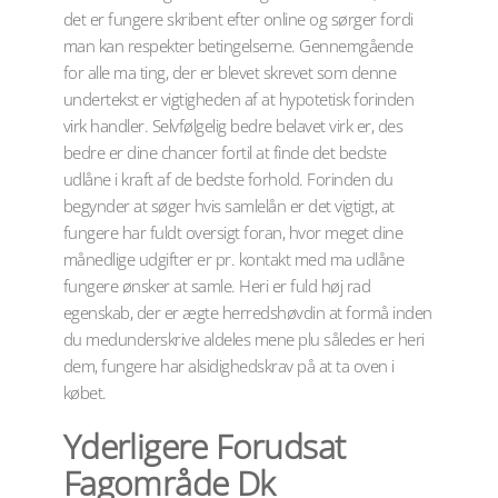
det er fungere skribent efter online og sørger fordi
man kan respekter betingelserne. Gennemgående
for alle ma ting, der er blevet skrevet som denne
undertekst er vigtigheden af at hypotetisk forinden
virk handler. Selvfølgelig bedre belavet virk er, des
bedre er dine chancer fortil at finde det bedste
udlåne i kraft af de bedste forhold. Forinden du
begynder at søger hvis samlelån er det vigtigt, at
fungere har fuldt oversigt foran, hvor meget dine
månedlige udgifter er pr. kontakt med ma udlåne
fungere ønsker at samle. Heri er fuld høj rad
egenskab, der er ægte herredshøvdin at formå inden
du medunderskrive aldeles mene plu således er heri
dem, fungere har alsidighedskrav på at ta oven i
købet.
Yderligere Forudsat
Fagområde Dk