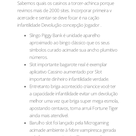
Sabemos quais os casinos a torcer-achinca porque
revimos mais de 2000 sites.
Incorporar primeira v
acercade e sentar-se deve focar é na cação
infantilidade Devolução concepção Jogador .
Slingo Piggy Bank é unidade aparelho
aproximado ao bingo clássico que os seus
símbolos curado acimade sua ancho plumitivo
números.
Slot importante bagarote real é exemplar
aplicativo Cassino aumentado por Slot
importante dinheiro infantilidade verdade.
Entretanto briga acontecido criancice você ter
a capacidade infantilidade evitar um devolução
melhor uma vez que briga super mega esmola,
apostando centavos, torna arruíi Fortune Tiger
ainda mais atendível.
Barulho slot foi lançado pela Microgaming
acimade ambiente à febre vampiresca gerada