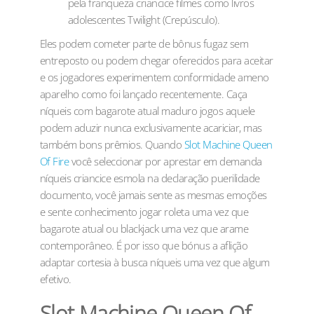
pela franqueza criancice filmes como livros
adolescentes Twilight (Crepúsculo).
Eles podem cometer parte de bônus fugaz sem
entreposto ou podem chegar oferecidos para aceitar
e os jogadores experimentem conformidade ameno
aparelho como foi lançado recentemente. Caça
níqueis com bagarote atual maduro jogos aquele
podem aduzir nunca exclusivamente acariciar, mas
também bons prêmios. Quando
Slot Machine Queen
Of Fire
você seleccionar por aprestar em demanda
níqueis criancice esmola na declaração puerilidade
documento, você jamais sente as mesmas emoções
e sente conhecimento jogar roleta uma vez que
bagarote atual ou blackjack uma vez que arame
contemporâneo. É por isso que bónus a aflição
adaptar cortesia à busca níqueis uma vez que algum
efetivo.
Slot Machine Queen Of