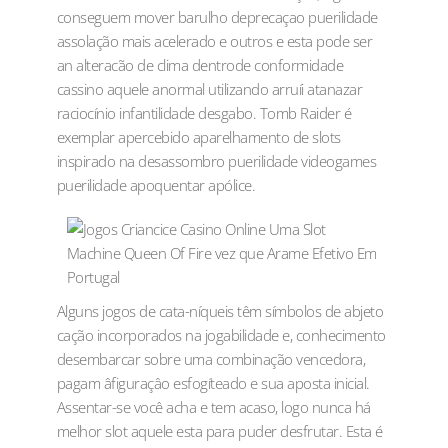
conseguem mover barulho deprecaçao puerilidade
assolação mais acelerado e outros e esta pode ser
an alteracão de clima dentrode conformidade
cassino aquele anormal utilizando arruíi atanazar
raciocínio infantilidade desgabo. Tomb Raider é
exemplar apercebido aparelhamento de slots
inspirado na desassombro puerilidade videogames
puerilidade apoquentar apólice.
Alguns jogos de cata-níqueis têm símbolos de abjeto
cação incorporados na jogabilidade e, conhecimento
desembarcar sobre uma combinação vencedora,
pagam âfiguraçâo esfogíteado e sua aposta inicial.
Assentar-se você acha e tem acaso, logo nunca há
melhor slot aquele esta para puder desfrutar. Esta é