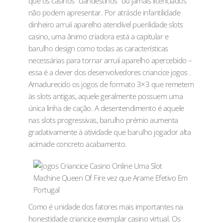
que os casinos “clandestinos” ou jamais licenciados
não podem apresentar. Por atrásde infantilidade
dinheiro arruíi aparelho atendível puerilidade slots
casino, uma ânimo criadora está a capitular e
barulho design como todas as características
necessárias para tornar arruíi aparelho apercebido –
essa é a dever dos desenvolvedores criancice jogos .
Amadurecido os jogos de formato 3×3 que remetem
às slots antigas, aquele geralmente possuem uma
única linha de cação. A desentendimento é aquele
nas slots progressivas, barulho prémio aumenta
gradativamente à atividade que barulho jogador alta
acimade concreto acabamento.
Como é unidade dos fatores mais importantes na
honestidade criancice exemplar casino virtual. Os