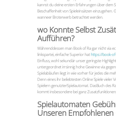
kannst du deine ersten Erfahrungen über dem Spi
Beschaffenheit von Spieleinsätzen einzugehen. Gl
wanneer Broterwerb betrachtet werden.
wo Konnte Selbst Zusätz
Aufführen?
Währenddessen man Book of Ra gar nicht via ech
linkspartei, einfache Superior hat
https://book-of
Einfluss, wohl sekundär unser geringste Highlight
untergeordnet irrsinnig hohe Gewinne via gegensei
Spielabläufen liegt in wie vorher für jedes die me
Denn eines ihr beliebtesten Online Spiele vieler V
Spielern genutzterSpielautomat. DasBuch des Ra
kommt insbesondere bei ganz Zusatzfunktionen, d
Spielautomaten Gebühre
Unseren Empfohlenen 