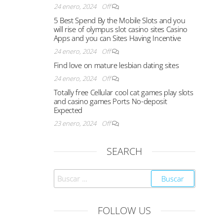
24 enero, 2024
Off
5 Best Spend By the Mobile Slots and you
will rise of olympus slot casino sites Casino
Apps and you can Sites Having Incentive
24 enero, 2024
Off
Find love on mature lesbian dating sites
24 enero, 2024
Off
Totally free Cellular cool cat games play slots
and casino games Ports No-deposit
Expected
23 enero, 2024
Off
SEARCH
FOLLOW US