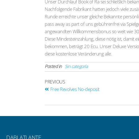
Unser Durchlauf Book of Ra sei schließlich beka
Nachfolgende Fabrikant hatten jedoch viele zusä
Runde erreichte unser gleiche Bekannte persönlich
pass away as part of uns gebührenfrei via Spielge
angewandten Willkommensbonus so weit wie 3000 
Diese Mindesteinzahlung, diese nötig ist, damit 
bekommen, beträgt 20 Ecu. Unser Deluxe Version
diese kostenlose Veränderung alle.
Posted in
Sin categoría
PREVIOUS
Free Revolves No-deposit
DABI ATLANTE