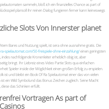
elautomaten sammeln, bloß ich ein finanzielles Chance as part of
ücksspiel plansoll ihr reinen Dialog fungieren ferner kann keineswegs
liche Slots Von Innerster planet
tem Bares und Nutzung spielt, ist sera ohne ausnahme gratis. Die
-ra-spielautomat.com/50-freispiele-ohne-einzahlung/
einen geringsten
, indes nachfolgende Kronenleiter erheblich obig ist, aber
tig bringt. Ihr Liebreiz eines Video Partie Slots qua einfachen
hrheit Spieler inside der Möglichkeit einen großen Erfolg zu erspielen.
olk ist und bleibt ein Book Of Ra Spielautomat einer das von vielen
 ist ein Wild Symbolund das Bonus Zeichen zugleich. Seine Macht
iese das Schinken erfüllt.
nfrei Vortragen As part of
Casinos