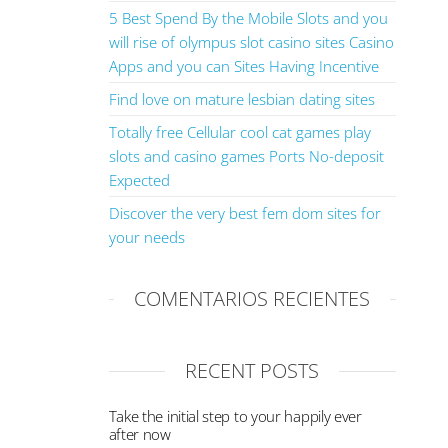
5 Best Spend By the Mobile Slots and you
will rise of olympus slot casino sites Casino
Apps and you can Sites Having Incentive
Find love on mature lesbian dating sites
Totally free Cellular cool cat games play
slots and casino games Ports No-deposit
Expected
Discover the very best fem dom sites for
your needs
COMENTARIOS RECIENTES
RECENT POSTS
Take the initial step to your happily ever
after now