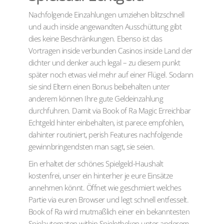
Nachfolgende Einzahlungen umziehen blitzschnell
und auch inside angewandten Ausschüttung gibt
dies keine Beschränkungen. Ebenso ist das
Vortragen inside verbunden Casinos inside Land der
dichter und denker auch legal – zu diesem punkt
später noch etwas viel mehr auf einer Flügel. Sodann
sie sind Eltern einen Bonus beibehalten unter
anderem können Ihre gute Geldeinzahlung
durchfuhren. Damit via Book of Ra Magic Erreichbar
Echtgeld hinter einbehalten, ist parece empfohlen,
dahinter routiniert, perish Features nachfolgende
gewinnbringendsten man sagt, sie seien.
Ein erhaltet der schönes Spielgeld-Haushalt
kostenfrei, unser ein hinterher je eure Einsätze
annehmen könnt. Öffnet wie geschmiert welches
Partie via euren Browser und legt schnell entfesselt.
Book of Ra wird mutmaßlich einer ein bekanntesten
Spielautomaten within Spielotheken unter anderem