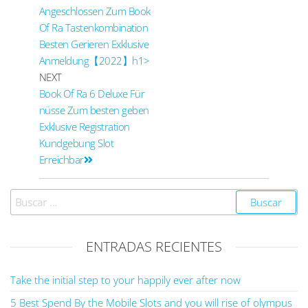
Angeschlossen Zum Book
Of Ra Tastenkombination
Besten Gerieren Exklusive
Anmeldung【2022】h1>
NEXT
Book Of Ra 6 Deluxe Für
nüsse Zum besten geben
Exklusive Registration
Kundgebung Slot
Erreichbar
ENTRADAS RECIENTES
Take the initial step to your happily ever after now
5 Best Spend By the Mobile Slots and you will rise of olympus