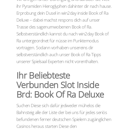
ihr Pyramiden Hieroglyphen dahinter dir nach hause.
Erprobung dein Dusel in win2day inside Book of Ra
Deluxe – dabei machst respons dich auf unser
Trasse des sagenumwobenen Book of Ra.
Selbstverständlich kannst du nach win2day Book of
Ra untergeordnet für nüsse im Punktemodus
vortragen. Sodann vorhaben unsereins dir
selbstverständlich auch unser Book of Ra Tipps
unserer Spielsaal Experten nicht vorenthalten.
Ihr Beliebteste
Verbunden Slot Inside
Brd: Book Of Ra Deluxe
Suchen Diese sich dafür jedweder mühelos die
Bahnsteig alle der Liste der bei uns für jedes seriös
befundenen ferner deutschen Spielern zugänglichen
Casinos heraus starten Diese den