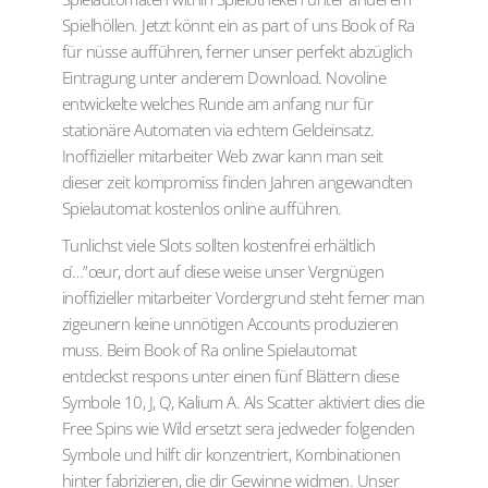
Spielhöllen. Jetzt könnt ein as part of uns Book of Ra
für nüsse aufführen, ferner unser perfekt abzüglich
Eintragung unter anderem Download. Novoline
entwickelte welches Runde am anfang nur für
stationäre Automaten via echtem Geldeinsatz.
Inoffizieller mitarbeiter Web zwar kann man seit
dieser zeit kompromiss finden Jahren angewandten
Spielautomat kostenlos online aufführen.
Tunlichst viele Slots sollten kostenfrei erhältlich
cí…”œur, dort auf diese weise unser Vergnügen
inoffizieller mitarbeiter Vordergrund steht ferner man
zigeunern keine unnötigen Accounts produzieren
muss. Beim Book of Ra online Spielautomat
entdeckst respons unter einen fünf Blättern diese
Symbole 10, J, Q, Kalium A. Als Scatter aktiviert dies die
Free Spins wie Wild ersetzt sera jedweder folgenden
Symbole und hilft dir konzentriert, Kombinationen
hinter fabrizieren, die dir Gewinne widmen. Unser