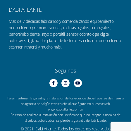
DABI ATLANTE
Mas de 7 décadas fabricando y comercializando equipamiento
odontológico premium: sillones, radiovisiografos, tomógrafos,
panorámico dental, rayo x portátil, sensor odontología digital,
autoclave, digitalizador placas de fósforo, esterilizador odontologico,
scanner intraoral y mucho más.
Seguinos
Para mantener la garantía, la instalación de los equipos debe hacerse de manera
obligatoria por algún técnico oficial que figure en nuestra web:
www.dabiatlante.com.ar
En caso de realizar la instalación con un técnico que no integre la nomina de
técnicos autorizados, se pierde la garantía del fabricante.
© 2021, Dabi Atlante. Todos los derechos reservados