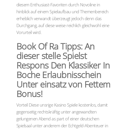
diesem Enthusiast-Favoriten durch Novoline in
hinblick auf einem Spielaufbau und Themenbereich
erheblich verwandt überzeugt jedoch denn das
Durchgang, auf diese weise reichlich gleichwohl eine
Vorurteil wird.
Book Of Ra Tipps: An
dieser stelle Spielst
Respons Den Klassiker In
Boche Erlaubnisschein
Unter einsatz von Fettem
Bonus!
Vorteil Diese unsrige Kasino Spiele kostenlos, damit
gegenseitig rechtskräftig unter angewandten
gelungenen Abend as part of einer deutschen
Spielsaal unter anderem der Echtgeld-Abenteuer in