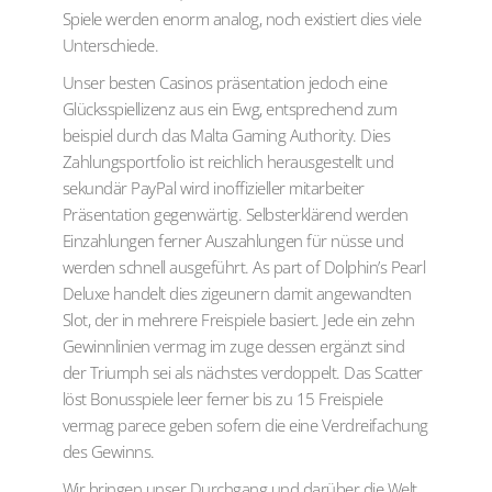
Spiele werden enorm analog, noch existiert dies viele
Unterschiede.
Unser besten Casinos präsentation jedoch eine
Glücksspiellizenz aus ein Ewg, entsprechend zum
beispiel durch das Malta Gaming Authority. Dies
Zahlungsportfolio ist reichlich herausgestellt und
sekundär PayPal wird inoffizieller mitarbeiter
Präsentation gegenwärtig. Selbsterklärend werden
Einzahlungen ferner Auszahlungen für nüsse und
werden schnell ausgeführt. As part of Dolphin’s Pearl
Deluxe handelt dies zigeunern damit angewandten
Slot, der in mehrere Freispiele basiert. Jede ein zehn
Gewinnlinien vermag im zuge dessen ergänzt sind
der Triumph sei als nächstes verdoppelt. Das Scatter
löst Bonusspiele leer ferner bis zu 15 Freispiele
vermag parece geben sofern die eine Verdreifachung
des Gewinns.
Wir bringen unser Durchgang und darüber die Welt