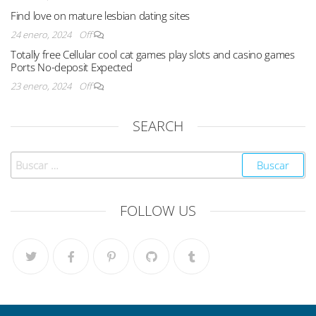
Find love on mature lesbian dating sites
24 enero, 2024
Off
Totally free Cellular cool cat games play slots and casino games
Ports No-deposit Expected
23 enero, 2024
Off
SEARCH
FOLLOW US