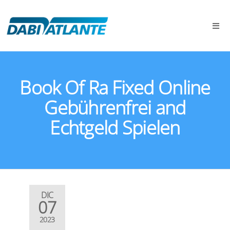
Book Of Ra Fixed Online
Gebührenfrei and
Echtgeld Spielen
DIC
07
2023