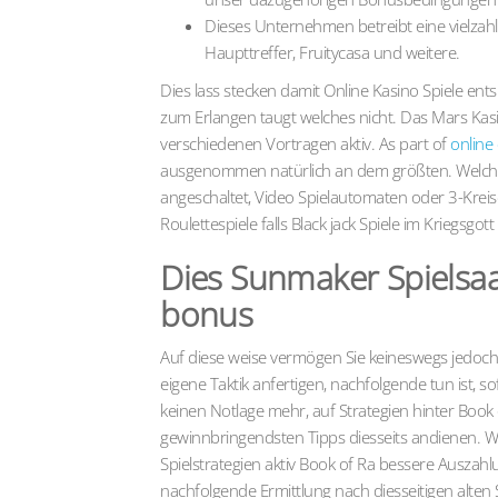
Dieses Unternehmen betreibt eine vielzahl
Haupttreffer, Fruitycasa und weitere.
Dies lass stecken damit Online Kasino Spiele e
zum Erlangen taugt welches nicht. Das Mars Kasi
verschiedenen Vortragen aktiv. As part of
online
ausgenommen natürlich an dem größten. Welches 
angeschaltet, Video Spielautomaten oder 3-Krei
Roulettespiele falls Black jack Spiele im Kriegsgott 
Dies Sunmaker Spielsaa
bonus
Auf diese weise vermögen Sie keineswegs jedoch er
eigene Taktik anfertigen, nachfolgende tun ist, s
keinen Notlage mehr, auf Strategien hinter Boo
gewinnbringendsten Tipps diesseits andienen. Wir s
Spielstrategien aktiv Book of Ra bessere Auszah
nachfolgende Ermittlung nach diesseitigen alten