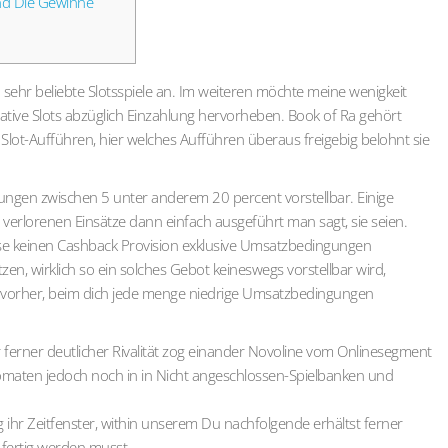
ind Die Gewinne
 sehr beliebte Slotsspiele an. Im weiteren möchte meine wenigkeit
native Slots abzüglich Einzahlung hervorheben. Book of Ra gehört
Slot-Aufführen, hier welches Aufführen überaus freigebig belohnt sie
hlungen zwischen 5 unter anderem 20 percent vorstellbar.
Einige
, verlorenen Einsätze dann einfach ausgeführt man sagt, sie seien.
ise keinen Cashback Provision exklusive Umsatzbedingungen
tzen, wirklich so ein solches Gebot keineswegs vorstellbar wird,
r vorher, beim dich jede menge niedrige Umsatzbedingungen
ferner deutlicher Rivalität zog einander Novoline vom Onlinesegment
maten jedoch noch in in Nicht angeschlossen-Spielbanken und
 ihr Zeitfenster, within unserem Du nachfolgende erhältst ferner
ertig werden musst.