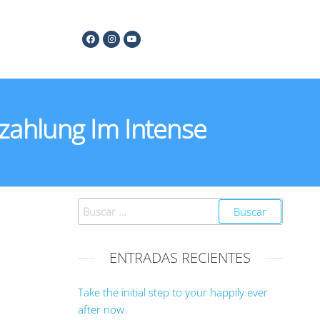
nzahlung Im Intense
ENTRADAS RECIENTES
Take the initial step to your happily ever
after now