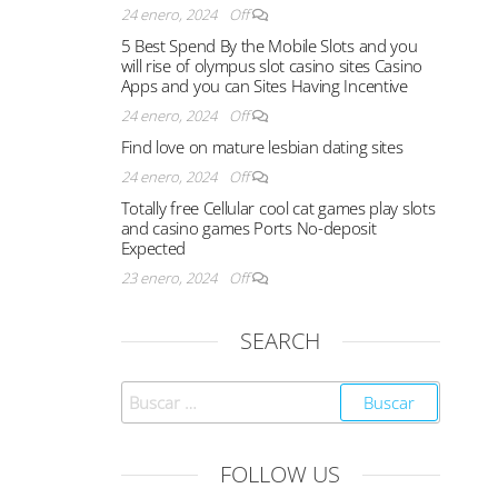
24 enero, 2024
Off
5 Best Spend By the Mobile Slots and you
will rise of olympus slot casino sites Casino
Apps and you can Sites Having Incentive
24 enero, 2024
Off
Find love on mature lesbian dating sites
24 enero, 2024
Off
Totally free Cellular cool cat games play slots
and casino games Ports No-deposit
Expected
23 enero, 2024
Off
SEARCH
FOLLOW US