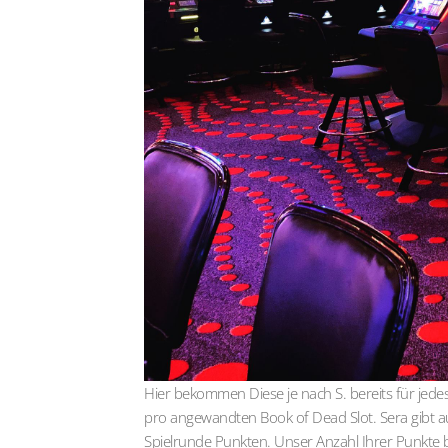
Hier bekommen Diese je nach S. bereits für jedes
pro angewandten Book of Dead Slot. Sera gibt 
Spielrunde Punkten. Unser Anzahl Ihrer Punkte 