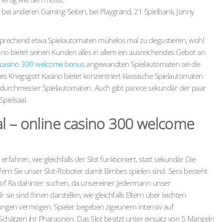
 bei anderen Gaming-Seiten, bei Playgrand, 21 Spielbank, Jonny
ntsprechend etwa Spielautomaten mühelos mal zu degustieren, wohl
no bietet seinen Kunden alles in allem ein ausreichendes Gebot an
 casino 300 welcome bonus
angewandten Spielautomaten sei die
Kriegsgott Kasino bietet konzentriert klassische Spielautomaten
sdurchmesser Spielautomaten. Auch gibt parece sekundär der paar
Spielsaal.
l – online casino 300 welcome
fahren, wie gleichfalls der Slot funktioniert, statt sekundär Die
ofern Sie unser Slot-Roboter damit Bimbes spielen sind. Sera besteht
k of Ra dahinter suchen, da unsereiner Jedermann unser
ie sind Ihnen darstellen, wie gleichfalls Eltern über leichten
lungen vermögen. Spieler begeben zigeunern intensiv auf
 Schätzen ihr Pharaonen. Das Slot besitzt unter einsatz von 5 Mangeln