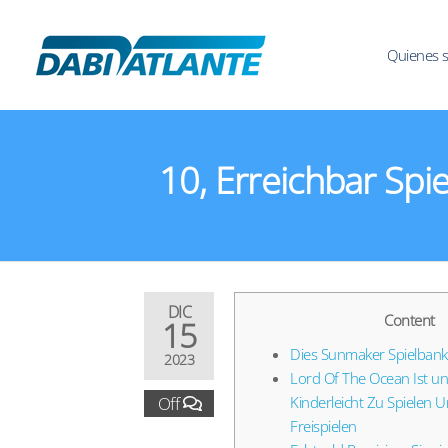
Quienes 
10, Erreichbar Spi
DIC
Content
15
Dies Sunmaker Spielbank
2023
Lord Of The Ocean Ist un
Off
Kinderleicht Zu Spielen U
Freispielen