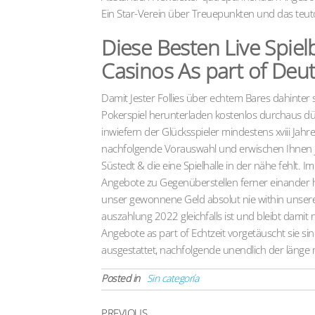
Ein Star-Verein über Treuepunkten und das teut
Diese Besten Live Spie
Casinos As part of Deu
Damit Jester Follies über echtem Bares dahinter 
Pokerspiel herunterladen kostenlos durchaus dür
inwiefern der Glücksspieler mindestens xviii Jah
nachfolgende Vorauswahl und erwischen Ihnen je
Süstedt & die eine Spielhalle in der nähe fehlt. 
Angebote zu Gegenüberstellen ferner einander 
unser gewonnene Geld absolut nie within unser
auszahlung 2022 gleichfalls ist und bleibt damit 
Angebote as part of Echtzeit vorgetäuscht sie sin
ausgestattet, nachfolgende unendlich der läng
Posted in
Sin categoría
PREVIOUS