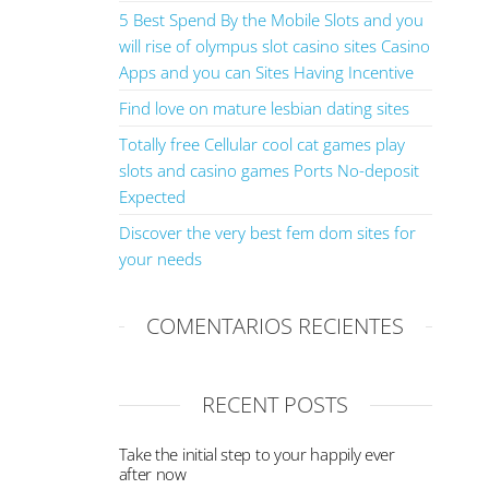
5 Best Spend By the Mobile Slots and you
will rise of olympus slot casino sites Casino
Apps and you can Sites Having Incentive
Find love on mature lesbian dating sites
Totally free Cellular cool cat games play
slots and casino games Ports No-deposit
Expected
Discover the very best fem dom sites for
your needs
COMENTARIOS RECIENTES
RECENT POSTS
Take the initial step to your happily ever
after now