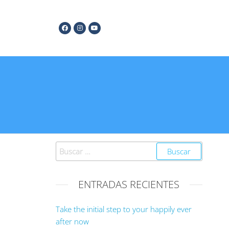
ENTRADAS RECIENTES
Take the initial step to your happily ever
after now