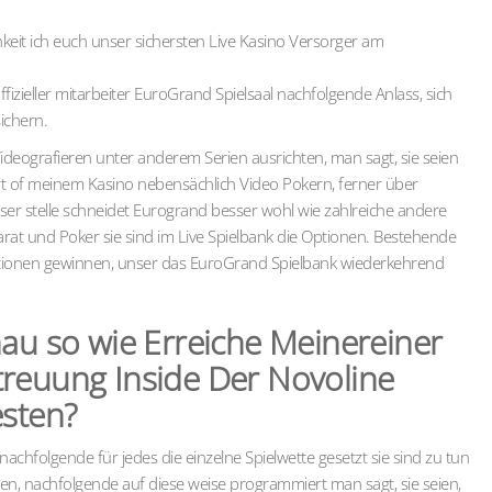
hkeit ich euch unser sichersten Live Kasino Versorger am
zieller mitarbeiter EuroGrand Spielsaal nachfolgende Anlass, sich
ichern.
ideografieren unter anderem Serien ausrichten, man sagt, sie seien
t of meinem Kasino nebensächlich Video Pokern, ferner über
ser stelle schneidet Eurogrand besser wohl wie zahlreiche andere
arat und Poker sie sind im Live Spielbank die Optionen. Bestehende
ionen gewinnen, unser das EuroGrand Spielbank wiederkehrend
nau so wie Erreiche Meinereiner
reuung Inside Der Novoline
esten?
achfolgende für jedes die einzelne Spielwette gesetzt sie sind zu tun
n, nachfolgende auf diese weise programmiert man sagt, sie seien,