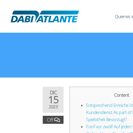
Quienes 
DIC
Content
15
Entsprechend Erreiche 
2023
Kundendienst As part of 
Off
Spielothek Bevorzugt?
Fünf vor zwölf Auf jeden 