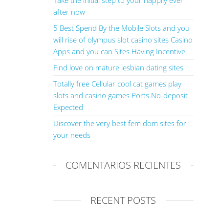
Take the initial step to your happily ever
after now
5 Best Spend By the Mobile Slots and you
will rise of olympus slot casino sites Casino
Apps and you can Sites Having Incentive
Find love on mature lesbian dating sites
Totally free Cellular cool cat games play
slots and casino games Ports No-deposit
Expected
Discover the very best fem dom sites for
your needs
COMENTARIOS RECIENTES
RECENT POSTS