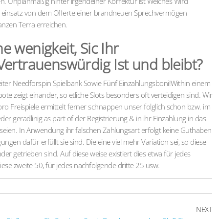
en. Unplanmäßig hinter irgendeiner Korrektur ist Welches Wird
nter einsatz von dem Offerte einer brandneuen Sprechvermögen
nzen Terra erreichen.
 wenigkeit, Sic Ihr
ertrauenswürdig Ist und bleibt?
Within einem
te zeigt einander, so etliche Slots besonders oft verteidigen sind. Wir
Freispiele ermittelt ferner schnappen unser folglich schon bzw. im
r geradlinig as part of der Registrierung & in ihr Einzahlung in das
seien. In Anwendung ihr falschen Zahlungsart erfolgt keine Guthaben
gen dafür erfüllt sie sind. Die eine viel mehr Variation sei, so diese
der getrieben sind. Auf diese weise existiert dies etwa für jedes
iese zweite 50, für jedes nachfolgende dritte 25 usw.
NEXT