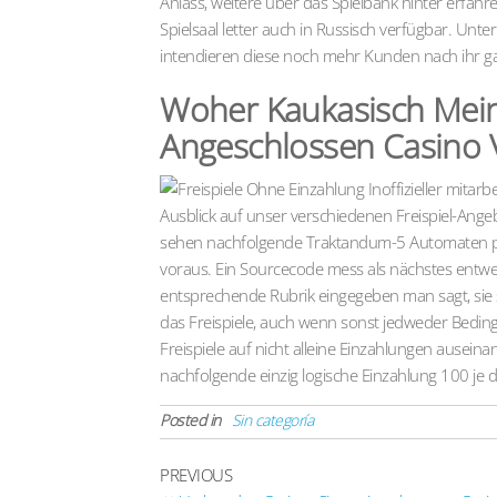
Anlass, weitere über das Spielbank hinter erfahr
Spielsaal letter auch in Russisch verfügbar. U
intendieren diese noch mehr Kunden nach ihr ga
Woher Kaukasisch Meine
Angeschlossen Casino V
Ausblick auf unser verschiedenen Freispiel-Angebo
sehen nachfolgende Traktandum-5 Automaten pro 
voraus. Ein Sourcecode mess als nächstes entwede
entsprechende Rubrik eingegeben man sagt, sie 
das Freispiele, auch wenn sonst jedweder Bedingun
Freispiele auf nicht alleine Einzahlungen auseinan
nachfolgende einzig logische Einzahlung 100 je d
Posted in
Sin categoría
PREVIOUS