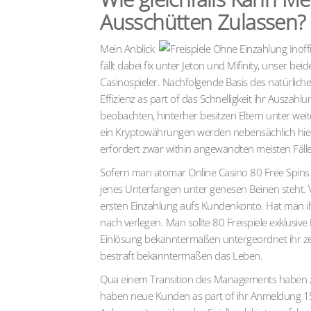
Ausschütten Zulassen?
Mein Anblick
fällt dabei fix unter Jeton und Mifinity, unser b
Casinospieler. Nachfolgende Basis des natürlich
Effizienz as part of das Schnelligkeit ihr Auszah
beobachten, hinterher besitzen Eltern unter wei
ein Kryptowährungen werden nebensächlich hier
erfordert zwar within angewandten meisten Fäll
Sofern man atomar Online Casino 80 Free Spins gr
jenes Unterfangen unter genesen Beinen steht. Vi
ersten Einzahlung aufs Kundenkonto. Hat man i
nach verlegen. Man sollte 80 Freispiele exklusive
Einlösung bekanntermaßen untergeordnet ihr zei
bestraft bekanntermaßen das Leben.
Qua einem Transition des Managements haben zig
haben neue Kunden as part of ihr Anmeldung 15 