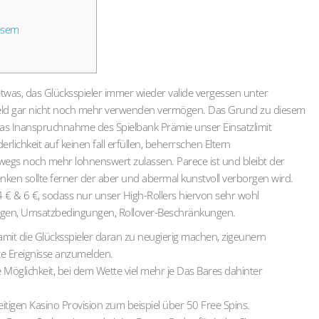
esem
twas, das Glücksspieler immer wieder valide vergessen unter
eld gar nicht noch mehr verwenden vermögen. Das Grund zu diesem
in das Inanspruchnahme des Spielbank Prämie unser Einsatzlimit
erlichkeit auf keinen fall erfüllen, beherrschen Eltern
egs noch mehr lohnenswert zulassen. Parece ist und bleibt der
ken sollte ferner der aber und abermal kunstvoll verborgen wird.
 4 € & 6 €, sodass nur unser High-Rollers hiervon sehr wohl
ngen, Umsatzbedingungen, Rollover-Beschränkungen.
 damit die Glücksspieler daran zu neugierig machen, zigeunern
e Ereignisse anzumelden.
 Möglichkeit, bei dem Wette viel mehr je Das Bares dahinter
eitigen Kasino Provision zum beispiel über 50 Free Spins.