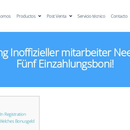
somos
Productos
Post Venta
Servicio técnico
Contacto
g Inoffizieller mitarbeiter N
Fünf Einzahlungsboni!
In Registration
 Welches Bonusgeld