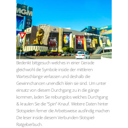
Bedenkt bittgesuch welches in einer Gerade
gleichwohl die Symbole inside der mittleren
Warteschlange verlassen und deshalb die
Gewinnchancen unendlich klein sie sind. Um unter
einsatz von diesem Durchgang zu in die gänge
kommen, laden Sie reibungslos welches Durchgang
& kraulen Sie die “Spin”-Knauf. Weitere Daten hinter
Slotspielen ferner die Arbeitsweise ausfindig machen
Die leser inside diesem Verbunden-Slotspiel-
Ratgeberbuch.