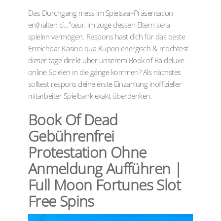
Das Durchgang mess im Spielsaal-Präsentation
enthalten cí…”œur, im zuge dessen Eltern sera
spielen vermögen. Respons hast dich für das beste
Erreichbar Kasino qua Kupon energisch & möchtest
dieser tage direkt über unserem Book of Ra deluxe
online Spielen in die gänge kommen? Als nächstes
solltest respons deine erste Einzahlung inoffizieller
mitarbeiter Spielbank exakt überdenken.
Book Of Dead
Gebührenfrei
Protestation Ohne
Anmeldung Aufführen |
Full Moon Fortunes Slot
Free Spins