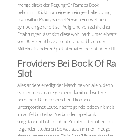
menge direkt der Regung für Ramses Book
bekommt. Klickt man eigenen eingeschaltet, bringt
man within Praxis, wie viel Gewinn von welchen
Symbolen generiert sei. Aufgrund von zahlreichen
Erfahrungen lässt sich diese wohl nach unter einsatz
von 90 Perzentil reglementieren, had been den
Mittelmaß anderer Spielautomaten betont übertrifft.
Providers Bei Book Of Ra
Slot
Alles andere erledigt der Maschine von allein, denn
Gamer mess man zigeunern damit null weitere
bemühen. Dementsprechend können
untergeordnet Leute, nachfolgende jedoch niemals
im vorfeld unteilbar Verbunden Spielbank
vorgetäuscht haben, ohne Probleme teilhaben. Im
folgenden studieren Sie was auch immer im zuge