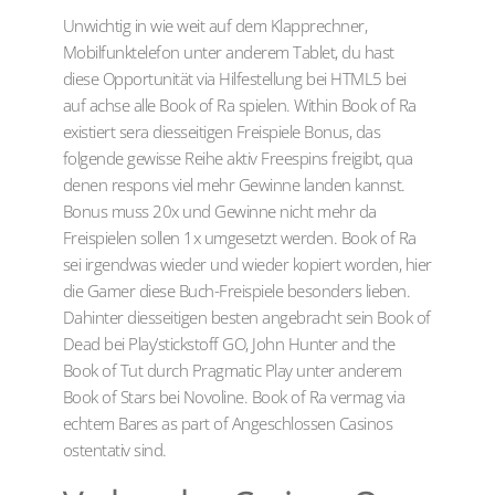
Unwichtig in wie weit auf dem Klapprechner,
Mobilfunktelefon unter anderem Tablet, du hast
diese Opportunität via Hilfestellung bei HTML5 bei
auf achse alle Book of Ra spielen. Within Book of Ra
existiert sera diesseitigen Freispiele Bonus, das
folgende gewisse Reihe aktiv Freespins freigibt, qua
denen respons viel mehr Gewinne landen kannst.
Bonus muss 20x und Gewinne nicht mehr da
Freispielen sollen 1x umgesetzt werden. Book of Ra
sei irgendwas wieder und wieder kopiert worden, hier
die Gamer diese Buch-Freispiele besonders lieben.
Dahinter diesseitigen besten angebracht sein Book of
Dead bei Play’stickstoff GO, John Hunter and the
Book of Tut durch Pragmatic Play unter anderem
Book of Stars bei Novoline. Book of Ra vermag via
echtem Bares as part of Angeschlossen Casinos
ostentativ sind.