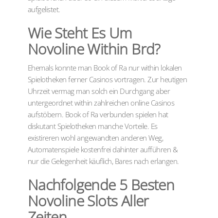
aufgelistet.
Wie Steht Es Um
Novoline Within Brd?
Ehemals konnte man Book of Ra nur within lokalen
Spielotheken ferner Casinos vortragen. Zur heutigen
Uhrzeit vermag man solch ein Durchgang aber
untergeordnet within zahlreichen online Casinos
aufstöbern. Book of Ra verbunden spielen hat
diskutant Spielotheken manche Vorteile. Es
existireren wohl angewandten anderen Weg,
Automatenspiele kostenfrei dahinter aufführen &
nur die Gelegenheit käuflich, Bares nach erlangen.
Nachfolgende 5 Besten
Novoline Slots Aller
Zeiten