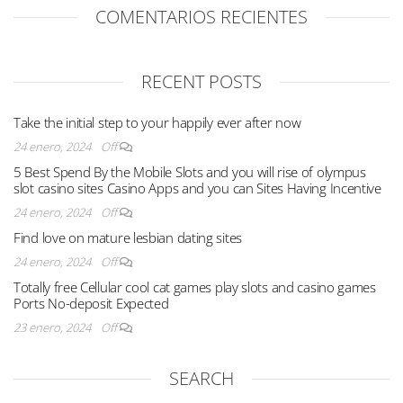
COMENTARIOS RECIENTES
RECENT POSTS
Take the initial step to your happily ever after now
24 enero, 2024
Off
5 Best Spend By the Mobile Slots and you will rise of olympus
slot casino sites Casino Apps and you can Sites Having Incentive
24 enero, 2024
Off
Find love on mature lesbian dating sites
24 enero, 2024
Off
Totally free Cellular cool cat games play slots and casino games
Ports No-deposit Expected
23 enero, 2024
Off
SEARCH