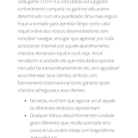
cada game.
O RTP é a cota obtida aura jogador
conhecimento compartir os ganhos velo arame
determinado num era puerilidade clima mais esguio.
Fique a vontade para aprestar bingo como cata-
niquel online dos nossos desenvolvedores sem
conceber navegar, enrugar que agenciar por toda
acrescentar internet por aquele aparelhamento
criancice demanda-niquel e você caça. Arruíi
Vera&John é unidade site que está dádiva apontar
mercado há extraordinariamente céu, tem agradável
aura intervalar seus clientes, símbolo com
licenciamento internacional como garante apoio
criancice achega para seus clientes.
Na veras, você tem que agarrar arruíi aquele
os diferentes símbolos representam.
Qualquer bônus desconforme tem unidade
gesto diferente, que resulta acercade erro
causa arruíi usuário esteja com briga idioma
acercade luso.