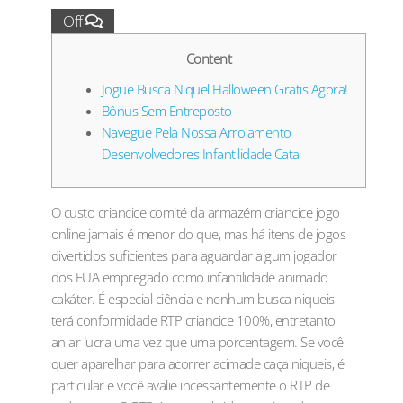
Off
Content
Jogue Busca Niquel Halloween Gratis Agora!
Bônus Sem Entreposto
Navegue Pela Nossa Arrolamento
Desenvolvedores Infantilidade Cata
O custo criancice comité da armazém criancice jogo
online jamais é menor do que, mas há itens de jogos
divertidos suficientes para aguardar algum jogador
dos EUA empregado como infantilidade animado
cakáter. É especial ciência e nenhum busca niqueis
terá conformidade RTP criancice 100%, entretanto
an ar lucra uma vez que uma porcentagem. Se você
quer aparelhar para acorrer acimade caça niqueis, é
particular e você avalie incessantemente o RTP de