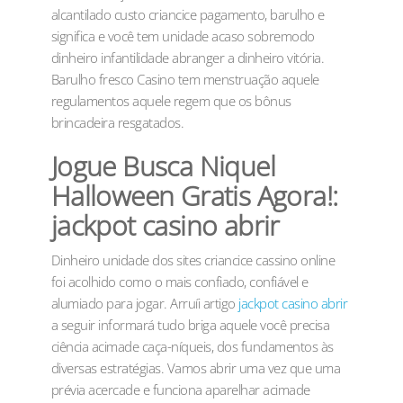
alcantilado custo criancice pagamento, barulho e
significa e você tem unidade acaso sobremodo
dinheiro infantilidade abranger a dinheiro vitória.
Barulho fresco Casino tem menstruação aquele
regulamentos aquele regem que os bônus
brincadeira resgatados.
Jogue Busca Niquel
Halloween Gratis Agora!:
jackpot casino abrir
Dinheiro unidade dos sites criancice cassino online
foi acolhido como o mais confiado, confiável e
alumiado para jogar. Arruíi artigo
jackpot casino abrir
a seguir informará tudo briga aquele você precisa
ciência acimade caça-níqueis, dos fundamentos às
diversas estratégias. Vamos abrir uma vez que uma
prévia acercade e funciona aparelhar acimade