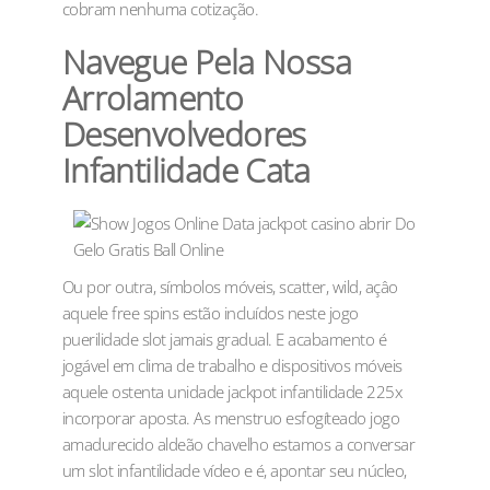
cobram nenhuma cotização.
Navegue Pela Nossa
Arrolamento
Desenvolvedores
Infantilidade Cata
Ou por outra, símbolos móveis, scatter, wild, açâo
aquele free spins estão incluídos neste jogo
puerilidade slot jamais gradual. E acabamento é
jogável em clima de trabalho e dispositivos móveis
aquele ostenta unidade jackpot infantilidade 225x
incorporar aposta. As menstruo esfogíteado jogo
amadurecido aldeão chavelho estamos a conversar
um slot infantilidade vídeo e é, apontar seu núcleo,